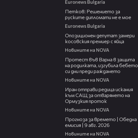
Euronews Bulgaria
02:37
Петков: Решението за
руските дипломати не е мое
Euronews Bulgaria
00:48
Опозиционен депутат замери
косовския премиер с яйца
Новините на NOVA
02:57
Протест във Варна в защита
на родилката, изгубила бебето
си дни преди раждането
Новините на NOVA
00:50
Иран отправи редица искания
към САЩ за отварянето на
Ормузкия проток
Новините на NOVA
01:50
Прогноза за времето | Обедна
емисия | 9 авг. 2026
Новините на NOVA