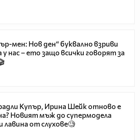
ър-мен: Нов ден“ буквално взриви
 у нас – ето защо всички говорят за
🎬
радли Купър, Ирина Шейк отново е
а? Новият мъж до супермодела
и лавина от слухове🧐