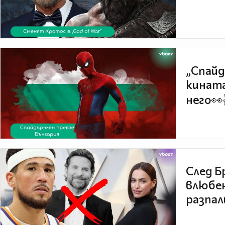
„Спайд
кината
него👀
След Б
влюбен
разпал