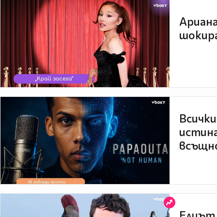
Ариана
шокира
Всички
истина
всъщно
Елиът 