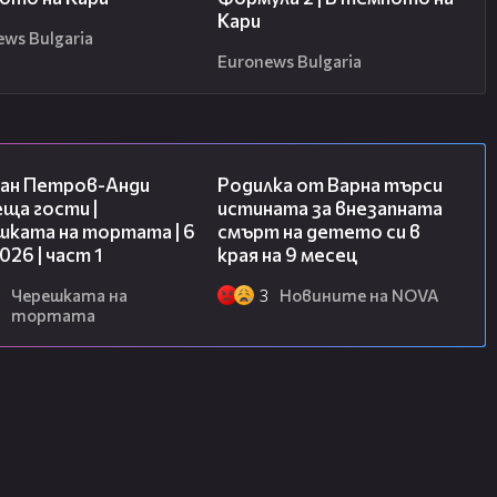
Кари
ews Bulgaria
Euronews Bulgaria
19:09
03:09
ан Петров-Анди
Родилка от Варна търси
ща гости |
истината за внезапната
шката на тортата | 6
смърт на детето си в
2026 | част 1
края на 9 месец
Черешката на
3
Новините на NOVA
тортата