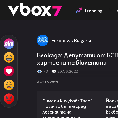
Member of
👾
Trending
Euronews Bulgaria
Блокада: Депутати от БСП
хартиените бюлетини
43
29.06.2022
Виж повече
11:23
Симеон Кичуков: Тадей
Йоан
Погачар вече е сред
не са
легендите на
какво
колоезденето | В
темп