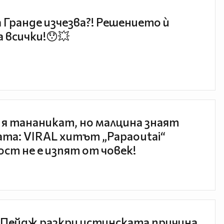
 Гранде изчезва?! Решението ѝ
 всички!😯💥
 я тананикат, но малцина знаят
та: VIRAL хитът „Papaoutai“
ст не е изпят от човек!
Пейдж разкри истинската причина