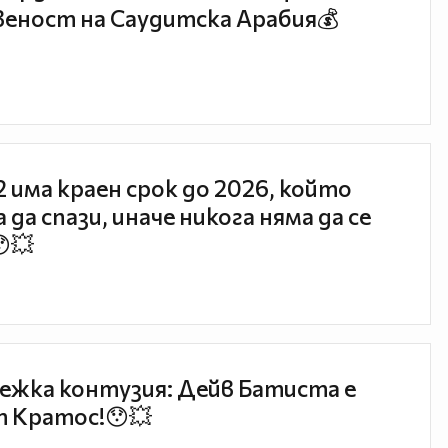
еност на Саудитска Арабия💰
 2 има краен срок до 2026, който
 да спази, иначе никога няма да се
😯💥
ежка контузия: Дейв Батиста е
 Кратос!😯💥