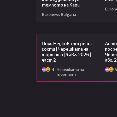
темпото на Кари
Euron
Euronews Bulgaria
13:03
Поли Недкова посреща
Анто
гости | Черешката на
посре
тортата | 5 авг. 2026 |
Чере
част 2
авг. 
4
Черешката на
5
тортата