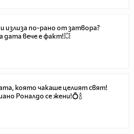
и излиза по-рано от затвора?
 дата вече е факт!💥
та, която чакаше целият свят!
ано Роналдо се жени!💍🍾