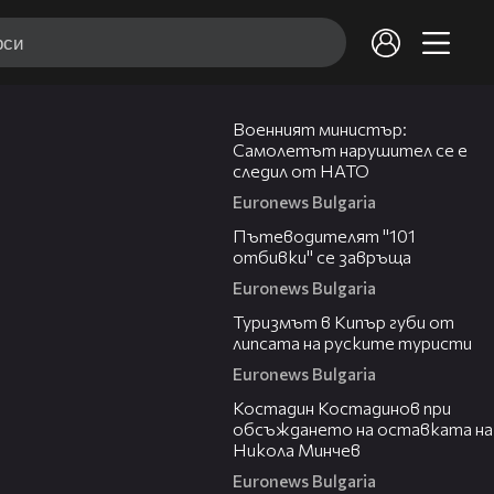
01:23
Военният министър:
Самолетът нарушител се е
следил от НАТО
Euronews Bulgaria
09:52
Пътеводителят "101
отбивки" се завръща
Euronews Bulgaria
01:19
Туризмът в Кипър губи от
липсата на руските туристи
Euronews Bulgaria
10:20
Костадин Костадинов при
обсъждането на оставката на
Никола Минчев
Euronews Bulgaria
01:28