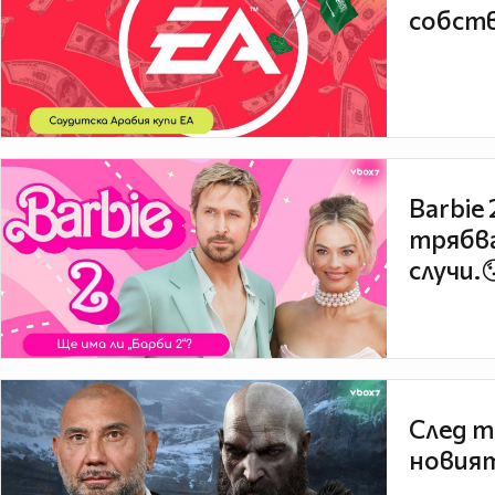
собств
Barbie
трябва
случи.
След т
новият