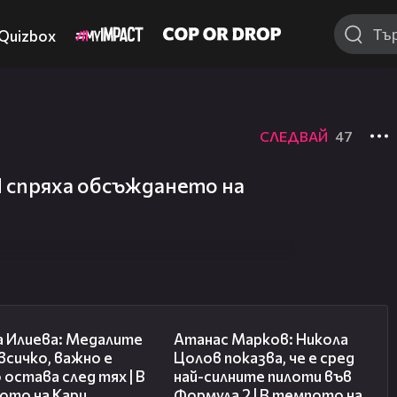
Quizbox
СЛЕДВАЙ
47
 спряха обсъждането на
14:33
18:25
а Илиева: Медалите
Атанас Марков: Никола
 всичко, важно е
Цолов показва, че е сред
 остава след тях | В
най-силните пилоти във
ото на Кари
Формула 2 | В темпото на