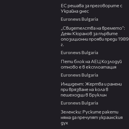
ЕС решава за преговорите с
Украйна днес
Euronews Bulgaria
13:01
„Свидетелства на времето“:
Деян Кюранов за първите
опозиционни прояви преди 1989
г.
Euronews Bulgaria
00:29
Пети блок на АЕЦ Козлодуй
отново е в експлоатация
Euronews Bulgaria
00:35
Инцидент: Жертва и ранени
при врязване на кола в
пешеходци в Бруклин
Euronews Bulgaria
01:14
Зеленски: Руските ракети
няма да пречупят украинския
дух