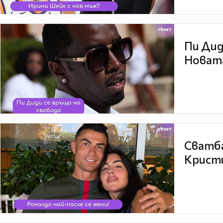
Пи Дид
Новата
Сватба
Кристи