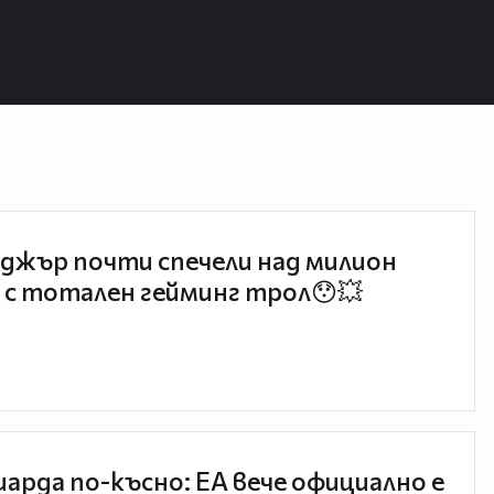
джър почти спечели над милион
 с тотален гейминг трол😯💥
иарда по-късно: EA вече официално е