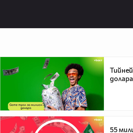
Тийней
долара
55 мил