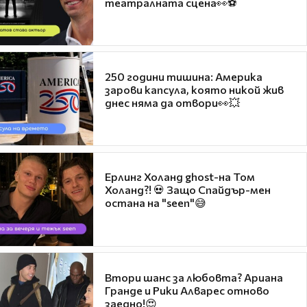
театралната сцена👀⚽
250 години тишина: Америка
зарови капсула, която никой жив
днес няма да отвори👀💥
Ерлинг Холанд ghost-на Том
Холанд?! 💀 Защо Спайдър-мен
остана на "seen"😅
Втори шанс за любовта? Ариана
Гранде и Рики Алварес отново
заедно!😍