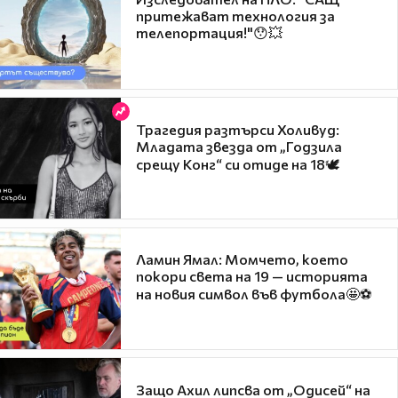
притежават технология за
телепортация!"😯💥
Трагедия разтърси Холивуд:
Младата звезда от „Годзила
срещу Конг“ си отиде на 18🕊️
Ламин Ямал: Момчето, което
покори света на 19 — историята
на новия символ във футбола🤩⚽
Защо Ахил липсва от „Одисей“ на