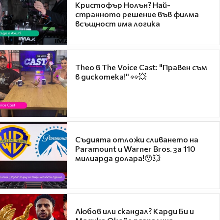
Кристофър Нолън? Най-
странното решение във филма
всъщност има логика
Theo в The Voice Cast: "Правен съм
в дискотека!" 👀💥
Съдията отложи сливането на
Paramount и Warner Bros. за 110
милиарда долара!😯💥
Любов или скандал? Карди Би и