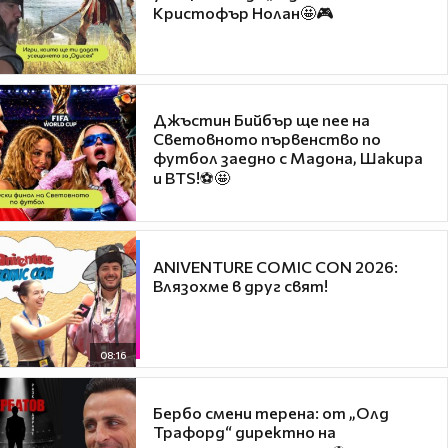
Кристофър Нолан🤩🎮
Джъстин Бийбър ще пее на
Световното първенство по
футбол заедно с Мадона, Шакира
и BTS!⚽🤩
ANIVENTURE COMIC CON 2026:
Влязохме в друг свят!
08:16
Бербо смени терена: от „Олд
Трафорд“ директно на