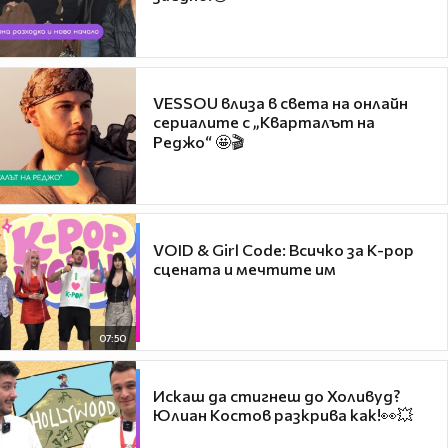
VESSOU влиза в света на онлайн
сериалите с „Кварталът на
Реджо“ 🤩🎬
VOID & Girl Code: Всичко за K-pop
сцената и мечтите им
07:50
Искаш да стигнеш до Холивуд?
Юлиан Костов разкрива как!👀💥