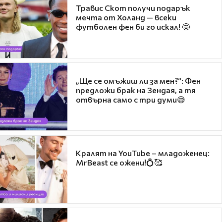
Травис Скот получи подарък
мечта от Холанд — всеки
футболен фен би го искал! 🤩
„Ще се омъжиш ли за мен?“: Фен
предложи брак на Зендая, а тя
отвърна само с три думи😅
Кралят на YouTube – младоженец:
MrBeast се ожени!💍🥰