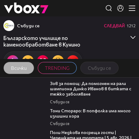
Member of
👾
Събуди се
СЛЕДВАЙ
1212
Българското училище по
каменообработване в Кунино
Всички
TRENDING
Събуди се
03:29
Зов за помощ: Да помогнем на рали
шампиона Динко Иванов в битката с
тежко заболяване
Събуди се
27:22
Тони Стораро: В попфолка има много
излишни хора
Събуди се
19:25
Поли Недкова посреща гости |
Черешката на тортата | 5 авг. 2026 |