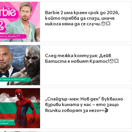
Barbie 2 има краен срок до 2026,
който трябва да спази, иначе
никога няма да се случи.😯💥
След тежка контузия: Дейв
Батиста е новият Кратос!😯💥
„Спайдър-мен: Нов ден“ буквално
взриви кината у нас – ето защо
всички говорят за него👀🎬