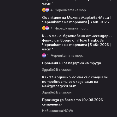
част 1
4
Черешката на тортата
14:06
Оценките на Милена Маркова-Маца |
Черешката на тортата | 3 авг. 2026
7
Черешката на тортата
15:39
Кино меню, вдъхновено от легендарни
филми и творци от Поли Недкова |
Черешката на тортата | 5 авг. 2026 |
част 1
1
Черешката на тортата
12:02
Променя ли се пазарът на труда
Здравей България
07:54
Как 17-годишно момче със специални
потребности се оказа само на
междуградски път
Здравей България
01:46
Прогноза за времето (07.08.2026 -
сутрешна)
Новините на NOVA
03:58