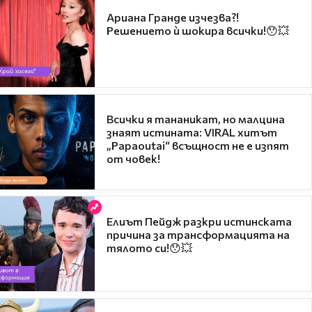
Ариана Гранде изчезва?!
Решението ѝ шокира всички!😯💥
Всички я тананикат, но малцина
знаят истината: VIRAL хитът
„Papaoutai“ всъщност не е изпят
от човек!
Елиът Пейдж разкри истинската
причина за трансформацията на
тялото си!😯💥