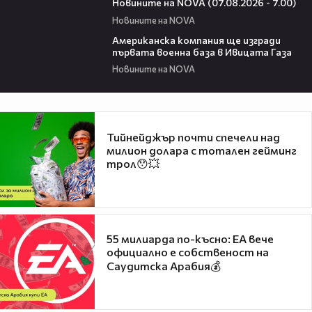
Новините на NOVA (07.08.2026 - 7.00)
Новините на NOVA
00:53
Американска компания ще изгради
първата военна база в Ивицата Газа
Новините на NOVA
Тийнейджър почти спечели над
милион долара с тотален гейминг
трол😯💥
55 милиарда по-късно: EA вече
официално е собственост на
Саудитска Арабия💰