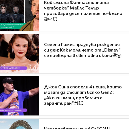
Кой съсипа Фантастичната
четворка? Майлс Телър
проговаря десетилетие по-късно
🎬👀💥
Селена Гомес празнува рождения
си ден: Как момичето от „Disney“
се превърна в световна икона🤩🎂
Джон Сина сподели 4 неща, които
могат да съсипят всяко GenZ:
„Ако ги имаш, провалът е
гарантиран“🧐💥
Изследовател на НЛО: "САЩ