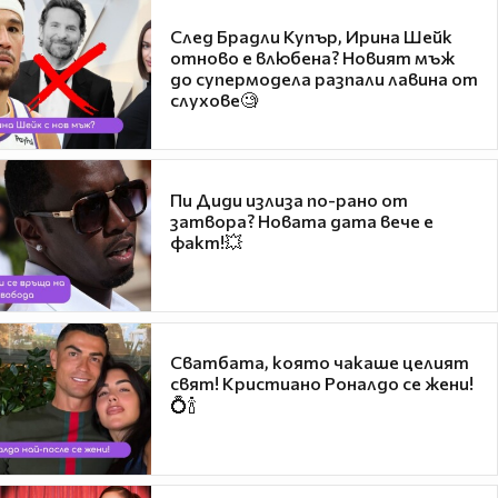
След Брадли Купър, Ирина Шейк
отново е влюбена? Новият мъж
до супермодела разпали лавина от
слухове🧐
Пи Диди излиза по-рано от
затвора? Новата дата вече е
факт!💥
Сватбата, която чакаше целият
свят! Кристиано Роналдо се жени!
💍🍾