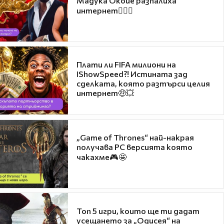
Мадука Окойе разпалиха
интернет❤️‍🔥🔥
Плати ли FIFA милиони на
IShowSpeed?! Истината зад
сделката, която разтърси целия
интернет🤑💥
„Game of Thrones“ най-накрая
получава PC версията която
чакахме🎮🤩
Топ 5 игри, които ще ти дадат
усещането за „Одисея“ на