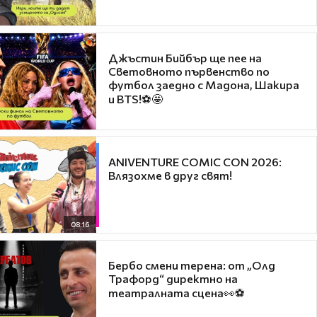
Джъстин Бийбър ще пее на
Световното първенство по
футбол заедно с Мадона, Шакира
и BTS!⚽🤩
ANIVENTURE COMIC CON 2026:
Влязохме в друг свят!
08:16
Бербо смени терена: от „Олд
Трафорд“ директно на
театралната сцена👀⚽