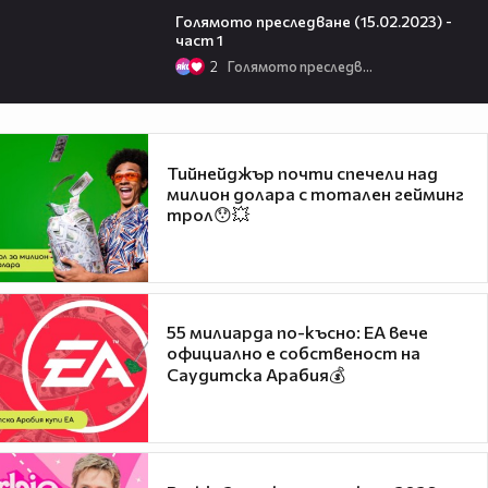
Голямото преследване (15.02.2023) -
част 1
2
Голямото преследване
Тийнейджър почти спечели над
милион долара с тотален гейминг
трол😯💥
55 милиарда по-късно: EA вече
официално е собственост на
Саудитска Арабия💰