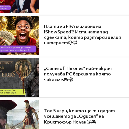
Плати ли FIFA милиони на
IShowSpeed?! Истината зад
сделката, която разтърси целия
интернет🤑💥
„Game of Thrones“ най-накрая
получава PC версията която
чакахме🎮🤩
Топ 5 игри, които ще ти дадат
усещането за „Одисея“ на
Кристофър Нолан🤩🎮