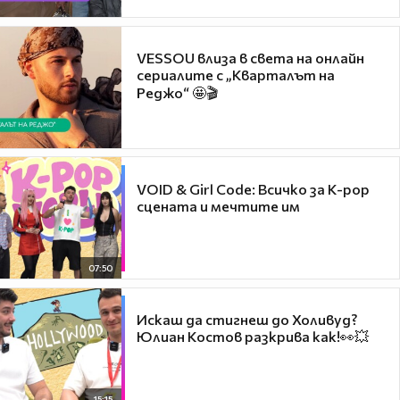
VESSOU влиза в света на онлайн
сериалите с „Кварталът на
Реджо“ 🤩🎬
VOID & Girl Code: Всичко за K-pop
сцената и мечтите им
07:50
Искаш да стигнеш до Холивуд?
Юлиан Костов разкрива как!👀💥
15:15