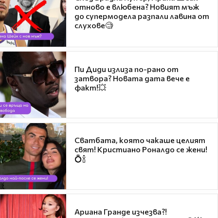
отново е влюбена? Новият мъж
до супермодела разпали лавина от
слухове🧐
Пи Диди излиза по-рано от
затвора? Новата дата вече е
факт!💥
Сватбата, която чакаше целият
свят! Кристиано Роналдо се жени!
💍🍾
Ариана Гранде изчезва?!