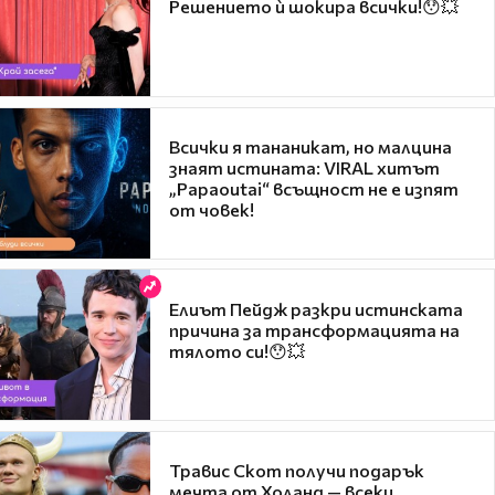
Решението ѝ шокира всички!😯💥
Всички я тананикат, но малцина
знаят истината: VIRAL хитът
„Papaoutai“ всъщност не е изпят
от човек!
Елиът Пейдж разкри истинската
причина за трансформацията на
тялото си!😯💥
Травис Скот получи подарък
мечта от Холанд — всеки