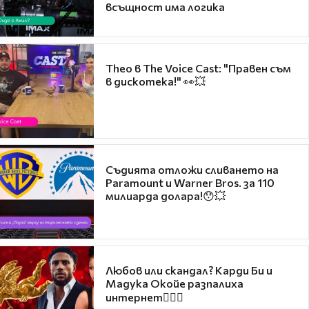
всъщност има логика
Theo в The Voice Cast: "Правен съм
в дискотека!" 👀💥
Съдията отложи сливането на
Paramount и Warner Bros. за 110
милиарда долара!😯💥
Любов или скандал? Карди Би и
Мадука Окойе разпалиха
интернет❤️‍🔥🔥