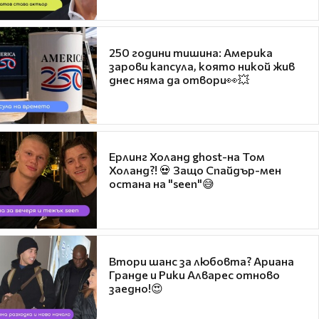
250 години тишина: Америка
зарови капсула, която никой жив
днес няма да отвори👀💥
Ерлинг Холанд ghost-на Том
Холанд?! 💀 Защо Спайдър-мен
остана на "seen"😅
Втори шанс за любовта? Ариана
Гранде и Рики Алварес отново
заедно!😍