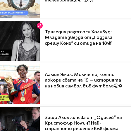
Трагедия разтърси Холивуд:
Младата звезда от „Годзила
срещу Конг“ си отиде на 18🕊️
Ламин Ямал: Момчето, което
покори света на 19 — историята
на новия символ във футбола🤩⚽
Защо Ахил липсва от „Одисей“ на
Кристофър Нолън? Най-
странното решение във филма