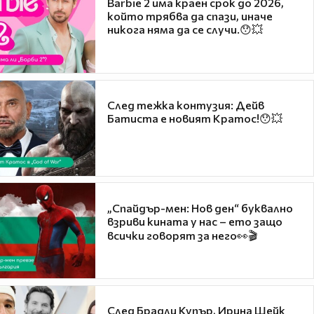
Barbie 2 има краен срок до 2026,
който трябва да спази, иначе
никога няма да се случи.😯💥
След тежка контузия: Дейв
Батиста е новият Кратос!😯💥
„Спайдър-мен: Нов ден“ буквално
взриви кината у нас – ето защо
всички говорят за него👀🎬
След Брадли Купър, Ирина Шейк