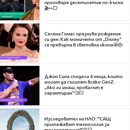
проговаря десетилетие по-късно
🎬👀💥
Селена Гомес празнува рождения
си ден: Как момичето от „Disney“
се превърна в световна икона🤩🎂
Джон Сина сподели 4 неща, които
могат да съсипят всяко GenZ:
„Ако ги имаш, провалът е
гарантиран“🧐💥
Изследовател на НЛО: "САЩ
притежават технология за
телепортация!"😯💥