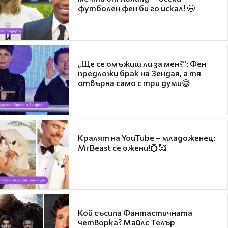
футболен фен би го искал! 🤩
„Ще се омъжиш ли за мен?“: Фен
предложи брак на Зендая, а тя
отвърна само с три думи😅
Кралят на YouTube – младоженец:
MrBeast се ожени!💍🥰
Кой съсипа Фантастичната
четворка? Майлс Телър