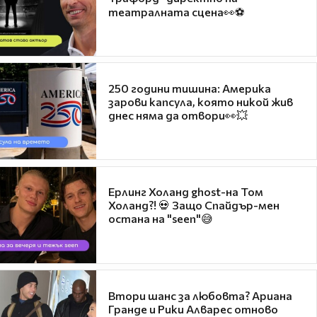
театралната сцена👀⚽
250 години тишина: Америка
зарови капсула, която никой жив
днес няма да отвори👀💥
Ерлинг Холанд ghost-на Том
Холанд?! 💀 Защо Спайдър-мен
остана на "seen"😅
Втори шанс за любовта? Ариана
Гранде и Рики Алварес отново