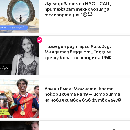
Изследовател на НЛО: "САЩ
притежават технология за
телепортация!"😯💥
Трагедия разтърси Холивуд:
Младата звезда от „Годзила
срещу Конг“ си отиде на 18🕊️
Ламин Ямал: Момчето, което
покори света на 19 — историята
на новия символ във футбола🤩⚽