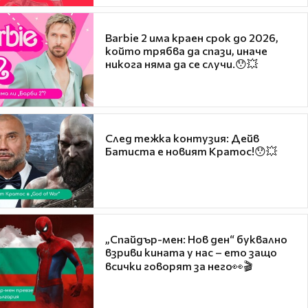
Barbie 2 има краен срок до 2026,
който трябва да спази, иначе
никога няма да се случи.😯💥
След тежка контузия: Дейв
Батиста е новият Кратос!😯💥
„Спайдър-мен: Нов ден“ буквално
взриви кината у нас – ето защо
всички говорят за него👀🎬