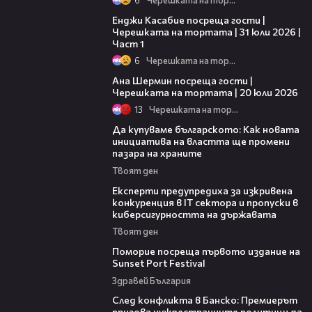
10:44
Енджи Касабие посреща гости |
Черешката на тортата | 31 юли 2026 |
Част 1
6
Черешката на тортата
19:47
Ана Шермин посреща гости |
Черешката на тортата | 20 юли 2026
13
Черешката на тортата
16:42
Да купуваме българското: Как новата
инициатива на властта ще промени
пазара на храните
Твоят ден
18:30
Експерти предупредиха за изкривена
конкуренция в IT сектора и пропуски в
киберсигурността на държавата
Твоят ден
05:54
Поморие посреща първото издание на
Sunset Port Festival
Здравей България
08:08
След конфликта в Банско: Премиерът
призова чуждестранните политици да