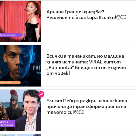
Ариана Гранде изчезва?!
Решението ѝ шокира всички!😯💥
Всички я тананикат, но малцина
знаят истината: VIRAL хитът
„Papaoutai“ всъщност не е изпят
от човек!
Елиът Пейдж разкри истинската
причина за трансформацията на
тялото си!😯💥