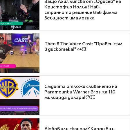
Защо Ахил липсва от „Одисей“ на
Кристофър Нолън? Най-
странното решение във филма
всъщност има логика
Theo в The Voice Cast: "Правен съм
в дискотека!" 👀💥
Съдията отложи сливането на
Paramount и Warner Bros. за 110
милиарда долара!😯💥
Любов или скандал? Карди Би и