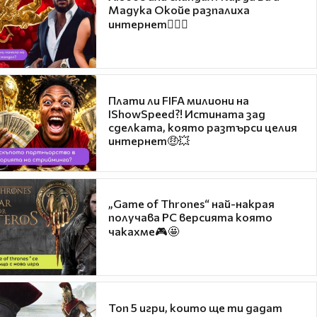
Мадука Окойе разпалиха
интернет❤️‍🔥🔥
Плати ли FIFA милиони на
IShowSpeed?! Истината зад
сделката, която разтърси целия
интернет🤑💥
„Game of Thrones“ най-накрая
получава PC версията която
чакахме🎮🤩
Топ 5 игри, които ще ти дадат