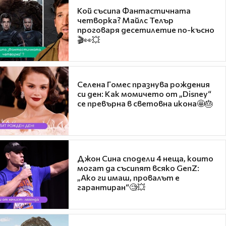
Кой съсипа Фантастичната
четворка? Майлс Телър
проговаря десетилетие по-късно
🎬👀💥
Селена Гомес празнува рождения
си ден: Как момичето от „Disney“
се превърна в световна икона🤩🎂
Джон Сина сподели 4 неща, които
могат да съсипят всяко GenZ:
„Ако ги имаш, провалът е
гарантиран“🧐💥