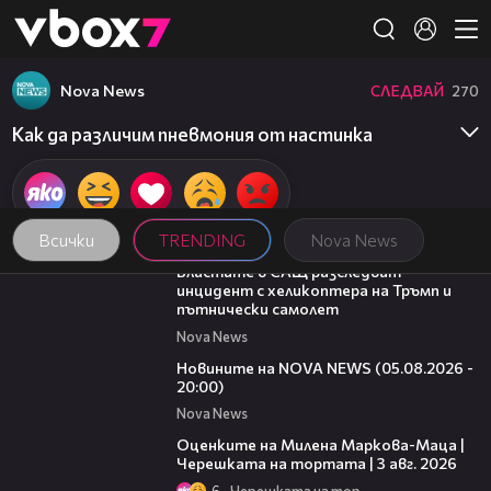
Member of
👾
Nova News
СЛЕДВАЙ
270
Как да различим пневмония от настинка
Всички
TRENDING
Nova News
00:39
Властите в САЩ разследват
инцидент с хеликоптера на Тръмп и
пътнически самолет
Nova News
21:42
Новините на NOVA NEWS (05.08.2026 -
20:00)
Nova News
14:06
Оценките на Милена Маркова-Маца |
Черешката на тортата | 3 авг. 2026
6
Черешката на тортата