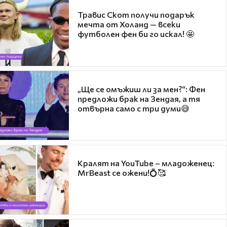
Травис Скот получи подарък
мечта от Холанд — всеки
футболен фен би го искал! 🤩
„Ще се омъжиш ли за мен?“: Фен
предложи брак на Зендая, а тя
отвърна само с три думи😅
Кралят на YouTube – младоженец:
MrBeast се ожени!💍🥰