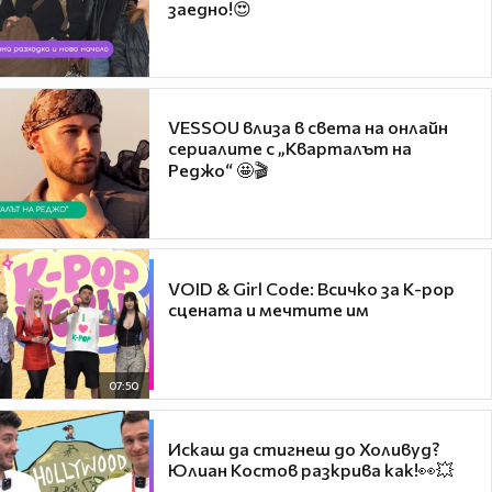
заедно!😍
VESSOU влиза в света на онлайн
сериалите с „Кварталът на
Реджо“ 🤩🎬
VOID & Girl Code: Всичко за K-pop
сцената и мечтите им
07:50
Искаш да стигнеш до Холивуд?
Юлиан Костов разкрива как!👀💥