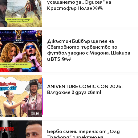
усещането за „Одисея“ на
Кристофър Нолан🤩🎮
Джъстин Бийбър ще пее на
Световното първенство по
футбол заедно с Мадона, Шакира
и BTS!⚽🤩
ANIVENTURE COMIC CON 2026:
Влязохме в друг свят!
08:16
Бербо смени терена: от „Олд
Трафорд“ директно на