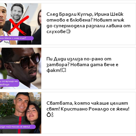
След Брадли Купър, Ирина Шейк
отново е влюбена? Новият мъж
до супермодела разпали лавина от
слухове🧐
Пи Диди излиза по-рано от
затвора? Новата дата вече е
факт!💥
Сватбата, която чакаше целият
свят! Кристиано Роналдо се жени!
💍🍾