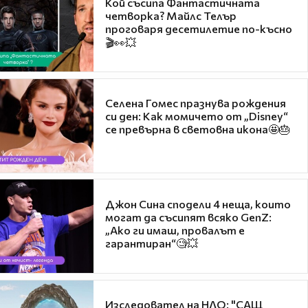
Кой съсипа Фантастичната
четворка? Майлс Телър
проговаря десетилетие по-късно
🎬👀💥
Селена Гомес празнува рождения
си ден: Как момичето от „Disney“
се превърна в световна икона🤩🎂
Джон Сина сподели 4 неща, които
могат да съсипят всяко GenZ:
„Ако ги имаш, провалът е
гарантиран“🧐💥
Изследовател на НЛО: "САЩ