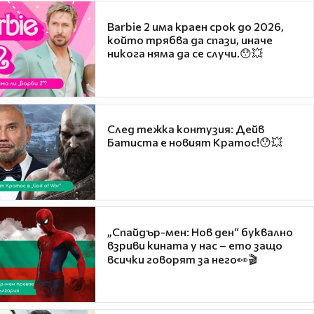
Barbie 2 има краен срок до 2026,
който трябва да спази, иначе
никога няма да се случи.😯💥
След тежка контузия: Дейв
Батиста е новият Кратос!😯💥
„Спайдър-мен: Нов ден“ буквално
взриви кината у нас – ето защо
всички говорят за него👀🎬