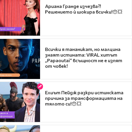
Ариана Гранде изчезва?!
Решението ѝ шокира всички!😯💥
Всички я тананикат, но малцина
знаят истината: VIRAL хитът
„Papaoutai“ всъщност не е изпят
от човек!
Елиът Пейдж разкри истинската
причина за трансформацията на
тялото си!😯💥