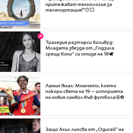
притежават технология за
телепортация!"😯💥
Трагедия разтърси Холивуд:
Младата звезда от „Годзила
срещу Конг“ си отиде на 18🕊️
Ламин Ямал: Момчето, което
покори света на 19 — историята
на новия символ във футбола🤩⚽
Защо Ахил липсва от „Одисей“ на