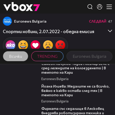
Member of
👾
Euronews Bulgaria
СЛЕДВАЙ
47
Спортни новини, 2.07.2022 - обедна емисия
Всички
TRENDING
Euronews Bulgaria
11:23
Симеон Кичуков: Тадей Погачар вече е
сред легендите на колоезденето | В
темпото на Кари
Euronews Bulgaria
14:33
Йоана Илиева: Медалите не са всичко,
важно е какво остава след тях | В
темпото на Кари
Euronews Bulgaria
00:06
Фирмата със седалище в Лясковец
внедрява роботизирана техника и