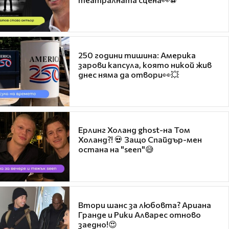
250 години тишина: Америка
зарови капсула, която никой жив
днес няма да отвори👀💥
Ерлинг Холанд ghost-на Том
Холанд?! 💀 Защо Спайдър-мен
остана на "seen"😅
Втори шанс за любовта? Ариана
Гранде и Рики Алварес отново
заедно!😍