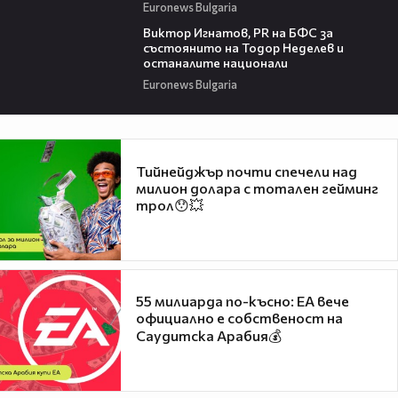
Euronews Bulgaria
05:39
Виктор Игнатов, PR на БФС за
състоянито на Тодор Неделев и
останалите национали
Euronews Bulgaria
Тийнейджър почти спечели над
милион долара с тотален гейминг
трол😯💥
55 милиарда по-късно: EA вече
официално е собственост на
Саудитска Арабия💰