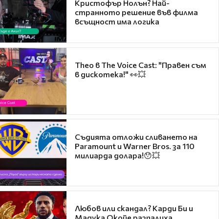
Кристофър Нолън? Най-
странното решение във филма
всъщност има логика
Theo в The Voice Cast: "Правен съм
в дискотека!" 👀💥
Съдията отложи сливането на
Paramount и Warner Bros. за 110
милиарда долара!😯💥
Любов или скандал? Карди Би и
Мадука Окойе разпалиха