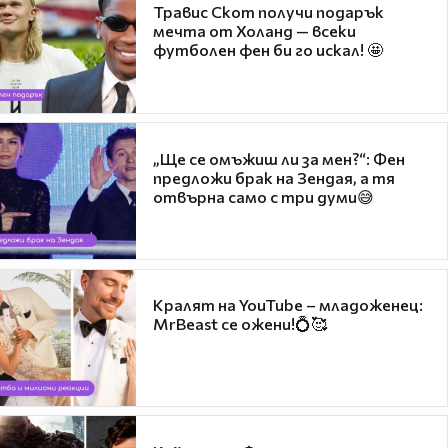
Травис Скот получи подарък
мечта от Холанд — всеки
футболен фен би го искал! 🤩
„Ще се омъжиш ли за мен?“: Фен
предложи брак на Зендая, а тя
отвърна само с три думи😅
Кралят на YouTube – младоженец:
MrBeast се ожени!💍🥰