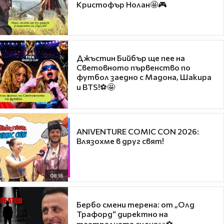
Кристофър Нолан🤩🎮
Джъстин Бийбър ще пее на
Световното първенство по
футбол заедно с Мадона, Шакира
и BTS!⚽🤩
ANIVENTURE COMIC CON 2026:
Влязохме в друг свят!
08:16
Бербо смени терена: от „Олд
Трафорд“ директно на
театралната сцена👀⚽