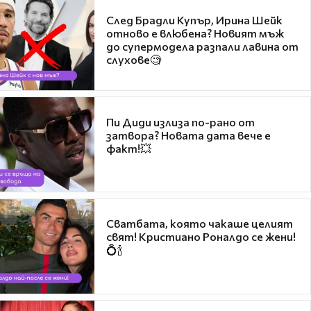
След Брадли Купър, Ирина Шейк
отново е влюбена? Новият мъж
до супермодела разпали лавина от
слухове🧐
Пи Диди излиза по-рано от
затвора? Новата дата вече е
факт!💥
Сватбата, която чакаше целият
свят! Кристиано Роналдо се жени!
💍🍾