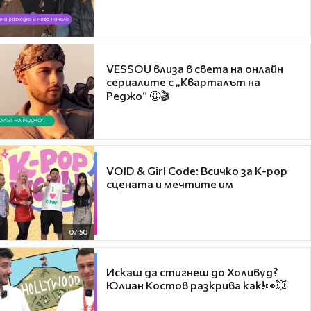
VESSOU влиза в света на онлайн
сериалите с „Кварталът на
Реджо“ 🤩🎬
VOID & Girl Code: Всичко за K-pop
сцената и мечтите им
07:50
Искаш да стигнеш до Холивуд?
Юлиан Костов разкрива как!👀💥