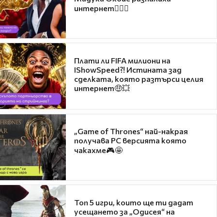
интернет❤️‍🔥🔥
Плати ли FIFA милиони на
IShowSpeed?! Истината зад
сделката, която разтърси целия
интернет🤑💥
„Game of Thrones“ най-накрая
получава PC версията която
чакахме🎮🤩
Топ 5 игри, които ще ти дадат
усещането за „Одисея“ на