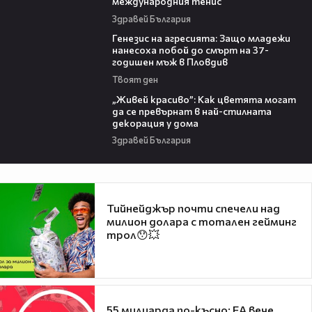
международния тенис
Здравей България
13:28
Генезис на агресията: Защо младежи
нанесоха побой до смърт на 37-
годишен мъж в Пловдив
Твоят ден
04:11
„Живей красиво”: Как цветята могат
да се превърнат в най-стилната
декорация у дома
Здравей България
Тийнейджър почти спечели над
милион долара с тотален гейминг
трол😯💥
55 милиарда по-късно: EA вече