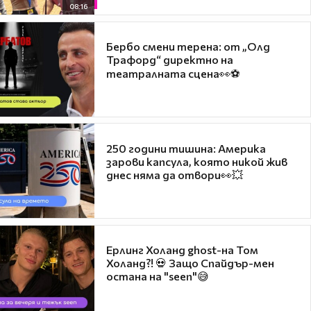
08:16
Бербо смени терена: от „Олд
Трафорд“ директно на
театралната сцена👀⚽
250 години тишина: Америка
зарови капсула, която никой жив
днес няма да отвори👀💥
Ерлинг Холанд ghost-на Том
Холанд?! 💀 Защо Спайдър-мен
остана на "seen"😅