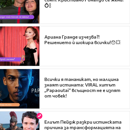
💍🍾
Ариана Гранде изчезва?!
Решението ѝ шокира всички!😯💥
Всички я тананикат, но малцина
знаят истината: VIRAL хитът
„Papaoutai“ всъщност не е изпят
от човек!
Елиът Пейдж разкри истинската
причина за трансформацията на