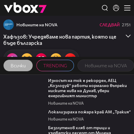
Member of
👾
Новините на NOVA
СЛЕДВАЙ
2751
Хафъзов: Учредяваме нова партия, която ще
бъде българска
Всички
TRENDING
Новините на NOVA
00:59
Износът на ток е рекорден, АЕЦ
„Козлодуй“ работи нормално въпреки
ниските нива на Дунав, увери
енергийният министър
Новините на NOVA
03:03
Локализираха пожара край АМ „Тракия“
Новините на NOVA
15:35
Безглутенов хляб от трици и
хърватски десерт от Милена