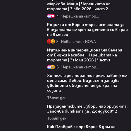
Маркова-Маца | Черешката на
тортата | 3 авг. 2026 | част 2
4
Черешката на тортата
03:09
Родилка от Варна търси истината за
внезапната смърт на детето си в края
на 9 месец
3
Новините на NOVA
18:07
Изтънчена интернационална вечеря
от Енджи Касабие | Черешката на
тортата | 31 юли 2026 | Част 1
6
Черешката на тортата
05:54
Хотели и ресторанти преминават към
цени само в евро: Бизнесът запазва
двойното обозначение до края на
сезона
Твоят ден
15:44
Президентските избори на хоризонта:
Започва битката за „Дондуков“ 2
Твоят ден
03:09
Как Пловдив се превърна в дом на