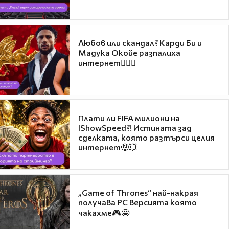
Любов или скандал? Карди Би и
Мадука Окойе разпалиха
интернет❤️‍🔥🔥
Плати ли FIFA милиони на
IShowSpeed?! Истината зад
сделката, която разтърси целия
интернет🤑💥
„Game of Thrones“ най-накрая
получава PC версията която
чакахме🎮🤩