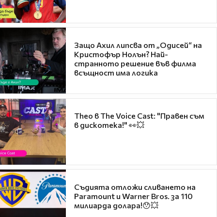
Защо Ахил липсва от „Одисей“ на
Кристофър Нолън? Най-
странното решение във филма
всъщност има логика
Theo в The Voice Cast: "Правен съм
в дискотека!" 👀💥
Съдията отложи сливането на
Paramount и Warner Bros. за 110
милиарда долара!😯💥