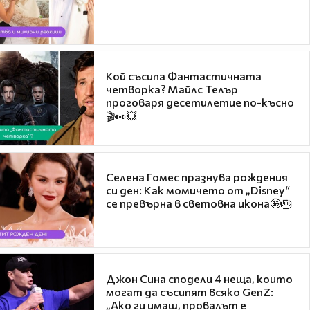
Кой съсипа Фантастичната
четворка? Майлс Телър
проговаря десетилетие по-късно
🎬👀💥
Селена Гомес празнува рождения
си ден: Как момичето от „Disney“
се превърна в световна икона🤩🎂
Джон Сина сподели 4 неща, които
могат да съсипят всяко GenZ:
„Ако ги имаш, провалът е