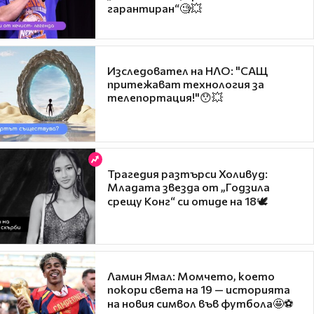
гарантиран“🧐💥
Изследовател на НЛО: "САЩ
притежават технология за
телепортация!"😯💥
Трагедия разтърси Холивуд:
Младата звезда от „Годзила
срещу Конг“ си отиде на 18🕊️
Ламин Ямал: Момчето, което
покори света на 19 — историята
на новия символ във футбола🤩⚽