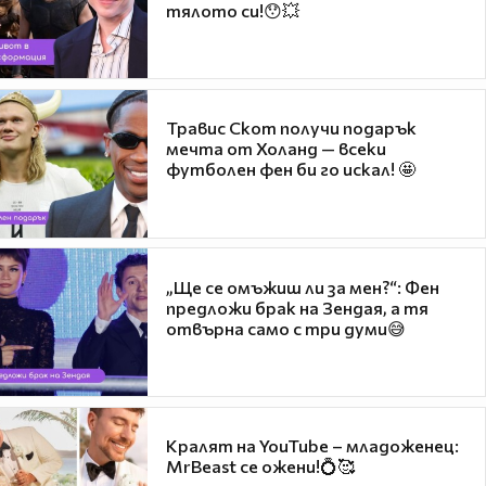
тялото си!😯💥
Травис Скот получи подарък
мечта от Холанд — всеки
футболен фен би го искал! 🤩
„Ще се омъжиш ли за мен?“: Фен
предложи брак на Зендая, а тя
отвърна само с три думи😅
Кралят на YouTube – младоженец:
MrBeast се ожени!💍🥰