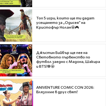
Топ 5 игри, които ще ти дадат
усещането за „Одисея“ на
Кристофър Нолан🤩🎮
Джъстин Бийбър ще пее на
Световното първенство по
футбол заедно с Мадона, Шакира
и BTS!⚽🤩
ANIVENTURE COMIC CON 2026:
Влязохме в друг свят!