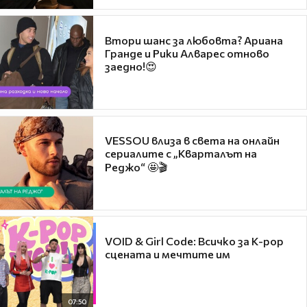
Втори шанс за любовта? Ариана
Гранде и Рики Алварес отново
заедно!😍
VESSOU влиза в света на онлайн
сериалите с „Кварталът на
Реджо“ 🤩🎬
VOID & Girl Code: Всичко за K-pop
сцената и мечтите им
07:50