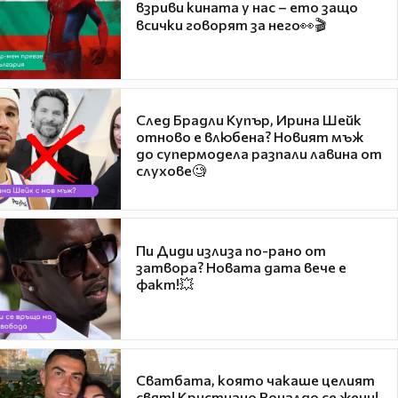
взриви кината у нас – ето защо
всички говорят за него👀🎬
След Брадли Купър, Ирина Шейк
отново е влюбена? Новият мъж
до супермодела разпали лавина от
слухове🧐
Пи Диди излиза по-рано от
затвора? Новата дата вече е
факт!💥
Сватбата, която чакаше целият
свят! Кристиано Роналдо се жени!