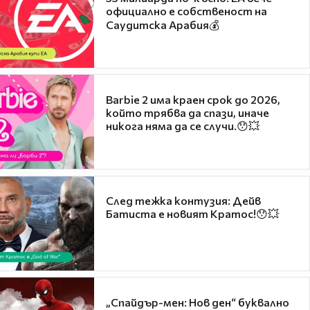
официално е собственост на
Саудитска Арабия💰
Barbie 2 има краен срок до 2026,
който трябва да спази, иначе
никога няма да се случи.😯💥
След тежка контузия: Дейв
Батиста е новият Кратос!😯💥
„Спайдър-мен: Нов ден“ буквално