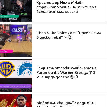
Кристофър Нолън? Най-
странното решение във филма
всъщност има логика
Theo в The Voice Cast: "Правен съм
в дискотека!" 👀💥
Съдията отложи сливането на
Paramount и Warner Bros. за 110
милиарда долара!😯💥
Любов или скандал? Карди Би и