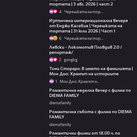
тортата | 3 авг. 2026 | част 2
4
Черешката на тортата
18:07
Изтънчена интернационална вечеря
от Енджи Касабие | Черешката на
тортата | 31 юли 2026 | Част 1
6
Черешката на тортата
06:10
Левски - Локомотив Пловдив 2:0 /
репортаж/
2
gongbg
01:17:16
Тони Стораро: В името на фамилията |
Мон Дьо: Храмът на историите
1
Мон Дьо: Храмът на историите
00:20
Романтична неделна вечер с филма по
DIEMA FAMILY
diemafamily
00:21
Романтична събота с филма по DIEMA
FAMILY
diemafamily
00:36
Романтични филми от 18.00 ч. по