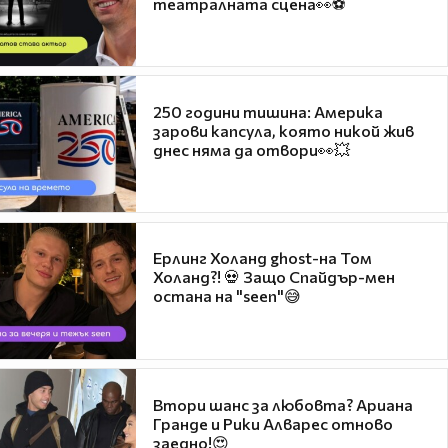
театралната сцена👀⚽
250 години тишина: Америка
зарови капсула, която никой жив
днес няма да отвори👀💥
Ерлинг Холанд ghost-на Том
Холанд?! 💀 Защо Спайдър-мен
остана на "seen"😅
Втори шанс за любовта? Ариана
Гранде и Рики Алварес отново
заедно!😍