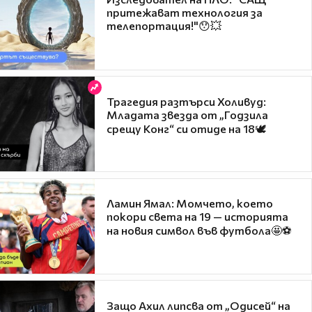
притежават технология за
телепортация!"😯💥
Трагедия разтърси Холивуд:
Младата звезда от „Годзила
срещу Конг“ си отиде на 18🕊️
Ламин Ямал: Момчето, което
покори света на 19 — историята
на новия символ във футбола🤩⚽
Защо Ахил липсва от „Одисей“ на