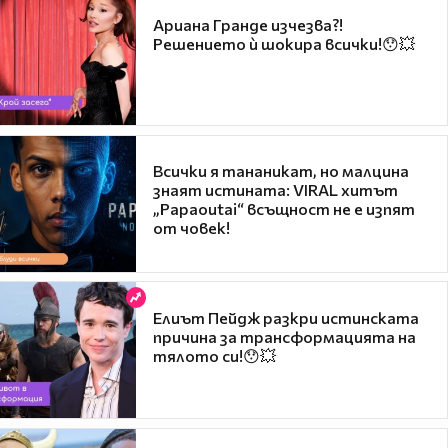
Ариана Гранде изчезва?!
Решението ѝ шокира всички!😯💥
Всички я тананикат, но малцина
знаят истината: VIRAL хитът
„Papaoutai“ всъщност не е изпят
от човек!
Елиът Пейдж разкри истинската
причина за трансформацията на
тялото си!😯💥