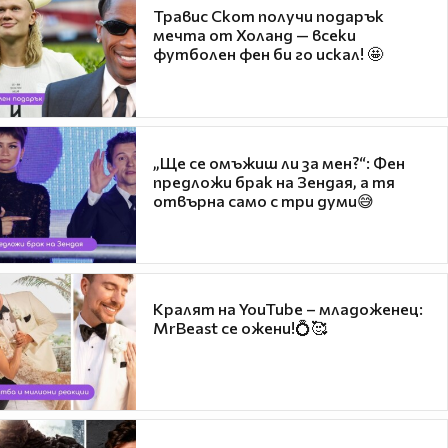
Травис Скот получи подарък
мечта от Холанд — всеки
футболен фен би го искал! 🤩
„Ще се омъжиш ли за мен?“: Фен
предложи брак на Зендая, а тя
отвърна само с три думи😅
Кралят на YouTube – младоженец:
MrBeast се ожени!💍🥰