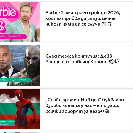
Barbie 2 има краен срок до 2026,
който трябва да спази, иначе
никога няма да се случи.😯💥
След тежка контузия: Дейв
Батиста е новият Кратос!😯💥
„Спайдър-мен: Нов ден“ буквално
взриви кината у нас – ето защо
всички говорят за него👀🎬