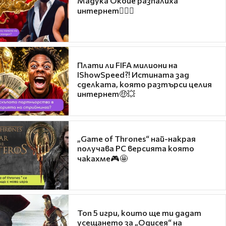
Мадука Окойе разпалиха
интернет❤️‍🔥🔥
Плати ли FIFA милиони на
IShowSpeed?! Истината зад
сделката, която разтърси целия
интернет🤑💥
„Game of Thrones“ най-накрая
получава PC версията която
чакахме🎮🤩
Топ 5 игри, които ще ти дадат
усещането за „Одисея“ на