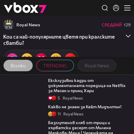
Member of
👾
Royal News
СЛЕДВАЙ
129
Кои са най-популярните цветя при кралските
сватби?
Всички
TRENDING
Royal News
00:46
Ексклузивни кадри от
документалната поредица на Netflix
за Меган и принц Хари
5
Royal News
01:44
Какво не знаем за Кейт Мидълтън?
11
Royal News
15:35
Безглутенов хляб от трици и
хърватски десерт от Милена
Маркова-Маца | Черешката на