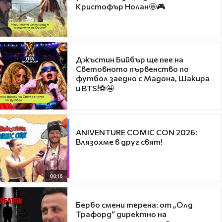
Кристофър Нолан🤩🎮
Джъстин Бийбър ще пее на
Световното първенство по
футбол заедно с Мадона, Шакира
и BTS!⚽🤩
ANIVENTURE COMIC CON 2026:
Влязохме в друг свят!
08:16
Бербо смени терена: от „Олд
Трафорд“ директно на