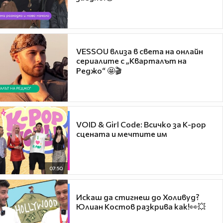
VESSOU влиза в света на онлайн
сериалите с „Кварталът на
Реджо“ 🤩🎬
VOID & Girl Code: Всичко за K-pop
сцената и мечтите им
07:50
Искаш да стигнеш до Холивуд?
Юлиан Костов разкрива как!👀💥