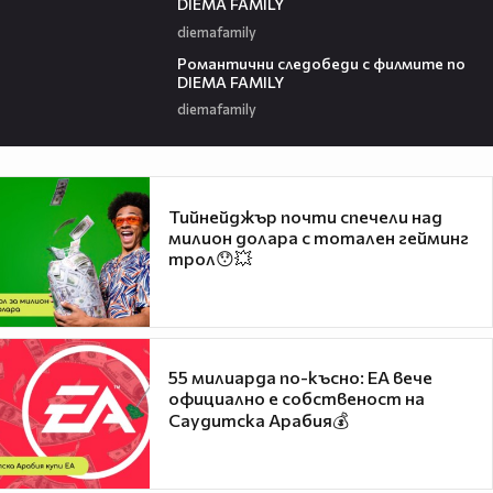
DIEMA FAMILY
diemafamily
00:36
Романтични следобеди с филмите по
DIEMA FAMILY
diemafamily
Тийнейджър почти спечели над
милион долара с тотален гейминг
трол😯💥
55 милиарда по-късно: EA вече
официално е собственост на
Саудитска Арабия💰