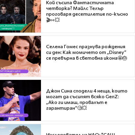
Кой съсипа Фантастичната
четворка? Майлс Телър
проговаря десетилетие по-късно
🎬👀💥
Селена Гомес празнува рождения
си ден: Как момичето от „Disney“
се превърна в световна икона🤩🎂
Джон Сина сподели 4 неща, които
могат да съсипят всяко GenZ:
„Ако ги имаш, провалът е
гарантиран“🧐💥
Изследовател на НЛО: "САЩ