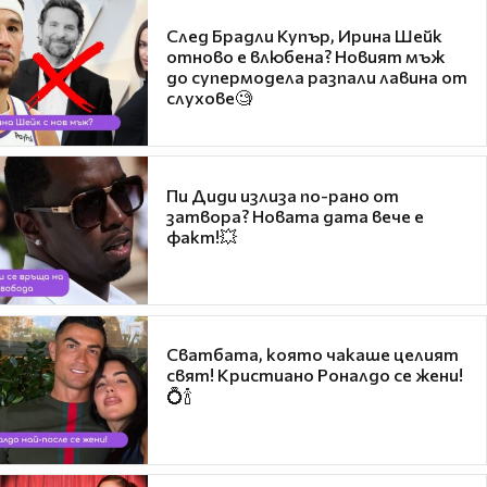
След Брадли Купър, Ирина Шейк
отново е влюбена? Новият мъж
до супермодела разпали лавина от
слухове🧐
Пи Диди излиза по-рано от
затвора? Новата дата вече е
факт!💥
Сватбата, която чакаше целият
свят! Кристиано Роналдо се жени!
💍🍾