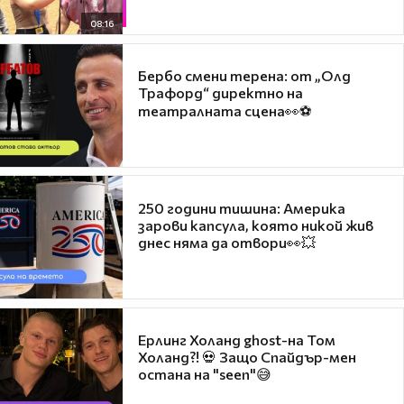
08:16
Бербо смени терена: от „Олд
Трафорд“ директно на
театралната сцена👀⚽
250 години тишина: Америка
зарови капсула, която никой жив
днес няма да отвори👀💥
Ерлинг Холанд ghost-на Том
Холанд?! 💀 Защо Спайдър-мен
остана на "seen"😅