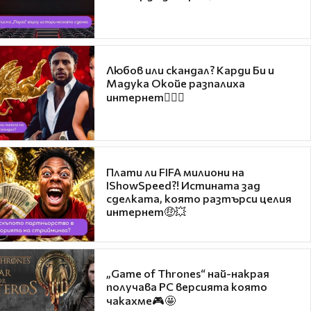
Любов или скандал? Карди Би и
Мадука Окойе разпалиха
интернет❤️‍🔥🔥
Плати ли FIFA милиони на
IShowSpeed?! Истината зад
сделката, която разтърси целия
интернет🤑💥
„Game of Thrones“ най-накрая
получава PC версията която
чакахме🎮🤩