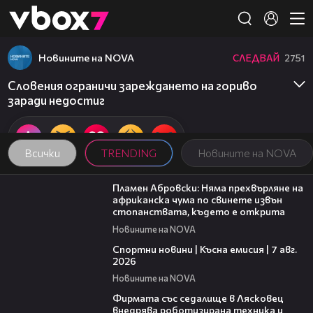
Member of
👾
Новините на NOVA
СЛЕДВАЙ
2751
Словения ограничи зареждането на гориво
заради недостиг
Всички
TRENDING
Новините на NOVA
13:17
Пламен Абровски: Няма прехвърляне на
африканска чума по свинете извън
стопанствата, където е открита
Новините на NOVA
03:46
Спортни новини | Късна емисия | 7 авг.
2026
Новините на NOVA
00:06
Фирмата със седалище в Лясковец
внедрява роботизирана техника и