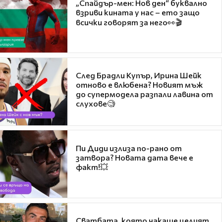
„Спайдър-мен: Нов ден“ буквално
взриви кината у нас – ето защо
всички говорят за него👀🎬
След Брадли Купър, Ирина Шейк
отново е влюбена? Новият мъж
до супермодела разпали лавина от
слухове🧐
Пи Диди излиза по-рано от
затвора? Новата дата вече е
факт!💥
Сватбата, която чакаше целият