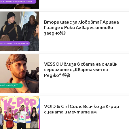
Втори шанс за любовта? Ариана
Гранде и Рики Алварес отново
заедно!😍
VESSOU влиза в света на онлайн
сериалите с „Кварталът на
Реджо“ 🤩🎬
VOID & Girl Code: Всичко за K-pop
сцената и мечтите им