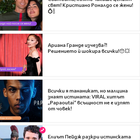
свят! Кристиано Роналдо се жени!
💍🍾
Ариана Гранде изчезва?!
Решението ѝ шокира всички!😯💥
Всички я тананикат, но малцина
знаят истината: VIRAL хитът
„Papaoutai“ всъщност не е изпят
от човек!
Елиът Пейдж разкри истинската