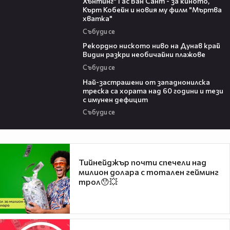
Хънтинг“ Гас Ван Сант - за киното,
Кърт Кобейн и новия му филм "Мъртва
хватка"
Събуди се
03:48
Рекордно ниското ниво на Дунав край
Видин разкри необичайни плажове
Събуди се
13:13
Най-застрашени от западнонилска
треска са хората над 60 години и тези
с имунен дефицит
Събуди се
Тийнейджър почти спечели над
милион долара с тотален гейминг
трол😯💥