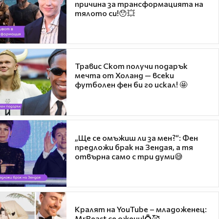
причина за трансформацията на
тялото си!😯💥
Травис Скот получи подарък
мечта от Холанд — всеки
футболен фен би го искал! 🤩
„Ще се омъжиш ли за мен?“: Фен
предложи брак на Зендая, а тя
отвърна само с три думи😅
Кралят на YouTube – младоженец:
MrBeast се ожени!💍🥰