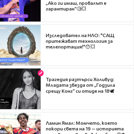
„Ако ги имаш, провалът е
гарантиран“🧐💥
Изследовател на НЛО: "САЩ
притежават технология за
телепортация!"😯💥
Трагедия разтърси Холивуд:
Младата звезда от „Годзила
срещу Конг“ си отиде на 18🕊️
Ламин Ямал: Момчето, което
покори света на 19 — историята