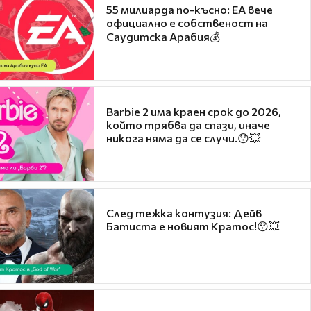
55 милиарда по-късно: EA вече
официално е собственост на
Саудитска Арабия💰
Barbie 2 има краен срок до 2026,
който трябва да спази, иначе
никога няма да се случи.😯💥
След тежка контузия: Дейв
Батиста е новият Кратос!😯💥