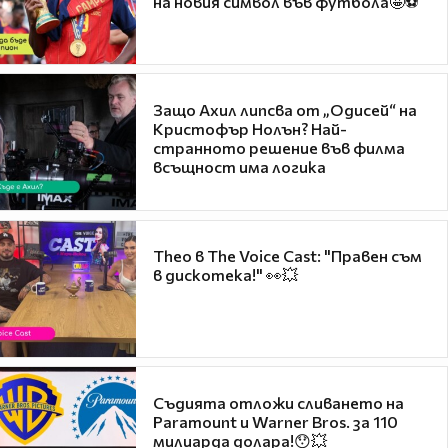
на новия символ във футбола🤩⚽
Защо Ахил липсва от „Одисей“ на
Кристофър Нолън? Най-
странното решение във филма
всъщност има логика
Theo в The Voice Cast: "Правен съм
в дискотека!" 👀💥
Съдията отложи сливането на
Paramount и Warner Bros. за 110
милиарда долара!😯💥