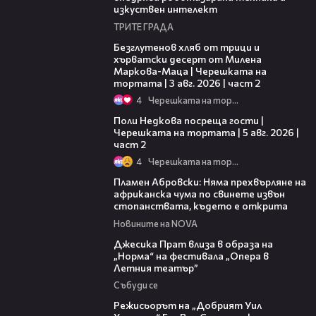
изкуствен интелект
ТРИТЕ ГРАДА
15:35
Безглутенов хляб от трици и
хърватски десерт от Милена
Маркова-Маца | Черешката на
тортата | 3 авг. 2026 | част 2
4
Черешката на тортата
13:03
Поли Недкова посреща гости |
Черешката на тортата | 5 авг. 2026 |
част 2
4
Черешката на тортата
13:17
Пламен Абровски: Няма прехвърляне на
африканска чума по свинете извън
стопанствата, където е открита
Новините на NOVA
05:46
Джесика Прат влиза в образа на
„Норма“ на фестивала „Опера в
Летния театър”
Събуди се
13:42
Режисьорът на „Добрият Уил