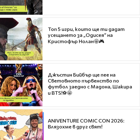
Топ 5 игри, които ще ти дадат
усещането за „Одисея“ на
Кристофър Нолан🤩🎮
Джъстин Бийбър ще пее на
Световното първенство по
футбол заедно с Мадона, Шакира
и BTS!⚽🤩
ANIVENTURE COMIC CON 2026:
Влязохме в друг свят!