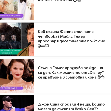
Кой съсипа Фантастичната
четворка? Майлс Телър
проговаря десетилетие по-късно
🎬👀💥
Селена Гомес празнува рождения
си ден: Как момичето от „Disney“
се превърна в световна икона🤩🎂
Джон Сина сподели 4 неща, които
могат да съсипят всяко GenZ: