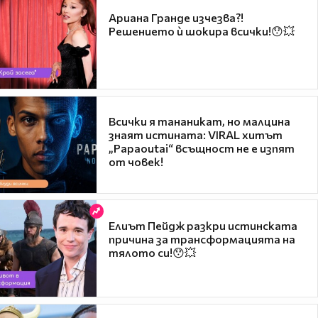
Ариана Гранде изчезва?!
Решението ѝ шокира всички!😯💥
Всички я тананикат, но малцина
знаят истината: VIRAL хитът
„Papaoutai“ всъщност не е изпят
от човек!
Елиът Пейдж разкри истинската
причина за трансформацията на
тялото си!😯💥