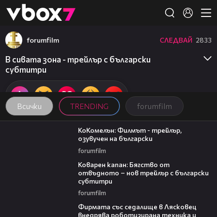
Member of
👾
forumfilm
СЛЕДВАЙ
2833
В сивата зона - трейлър с български
субтитри
Всички
TRENDING
forumfilm
01:06
КоКомелън: Филмът - трейлър,
озувучен на български
forumfilm
01:13
Коварен капан: Бягство от
отвъдното – нов трейлър с български
субтитри
forumfilm
00:06
Фирмата със седалище в Лясковец
внедрява роботизирана техника и