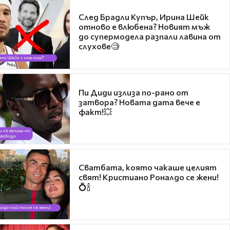
След Брадли Купър, Ирина Шейк
отново е влюбена? Новият мъж
до супермодела разпали лавина от
слухове🧐
Пи Диди излиза по-рано от
затвора? Новата дата вече е
факт!💥
Сватбата, която чакаше целият
свят! Кристиано Роналдо се жени!
💍🍾