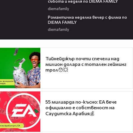
събота и неделя по DIEMA FAMILY
diemafamily
00:21
Романтичнa неделна вечер с филма по
DIEMA FAMILY
diemafamily
Тийнейджър почти спечели над
милион долара с тотален гейминг
трол😯💥
55 милиарда по-късно: EA вече
официално е собственост на
Саудитска Арабия💰