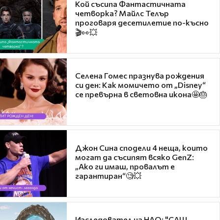
Кой съсипа Фантастичната
четворка? Майлс Телър
проговаря десетилетие по-късно
🎬👀💥
Селена Гомес празнува рождения
си ден: Как момичето от „Disney“
се превърна в световна икона🤩🎂
Джон Сина сподели 4 неща, които
могат да съсипят всяко GenZ:
„Ако ги имаш, провалът е
гарантиран“🧐💥
Изследовател на НЛО: "САЩ