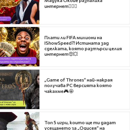
Мадука Окойе разпалиха
интернет❤️‍🔥🔥
Плати ли FIFA милиони на
IShowSpeed?! Истината зад
сделката, която разтърси целия
интернет🤑💥
„Game of Thrones“ най-накрая
получава PC версията която
чакахме🎮🤩
Топ 5 игри, които ще ти дадат
усещането за „Одисея“ на