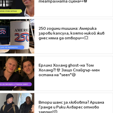
театралната сцена👀⚽
250 години тишина: Америка
зарови капсула, която никой жив
днес няма да отвори👀💥
Ерлинг Холанд ghost-на Том
Холанд?! 💀 Защо Спайдър-мен
остана на "seen"😅
Втори шанс за любовта? Ариана
Гранде и Рики Алварес отново
заедно!😍