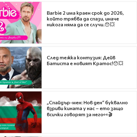
Barbie 2 има краен срок до 2026,
който трябва да спази, иначе
никога няма да се случи.😯💥
След тежка контузия: Дейв
Батиста е новият Кратос!😯💥
„Спайдър-мен: Нов ден“ буквално
взриви кината у нас – ето защо
всички говорят за него👀🎬