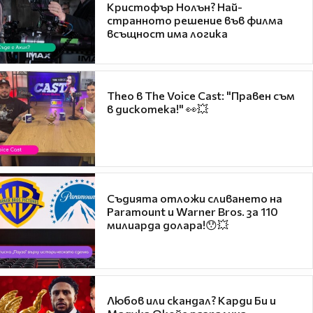
Кристофър Нолън? Най-
странното решение във филма
всъщност има логика
Theo в The Voice Cast: "Правен съм
в дискотека!" 👀💥
Съдията отложи сливането на
Paramount и Warner Bros. за 110
милиарда долара!😯💥
Любов или скандал? Карди Би и