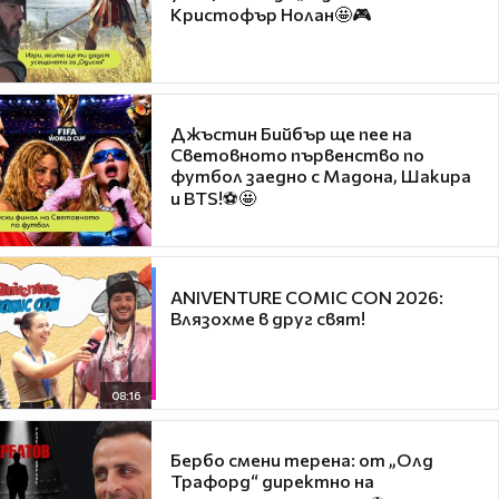
Кристофър Нолан🤩🎮
Джъстин Бийбър ще пее на
Световното първенство по
футбол заедно с Мадона, Шакира
и BTS!⚽🤩
ANIVENTURE COMIC CON 2026:
Влязохме в друг свят!
08:16
Бербо смени терена: от „Олд
Трафорд“ директно на