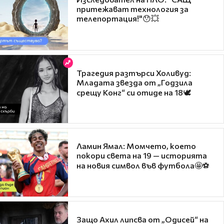
притежават технология за
телепортация!"😯💥
Трагедия разтърси Холивуд:
Младата звезда от „Годзила
срещу Конг“ си отиде на 18🕊️
Ламин Ямал: Момчето, което
покори света на 19 — историята
на новия символ във футбола🤩⚽
Защо Ахил липсва от „Одисей“ на