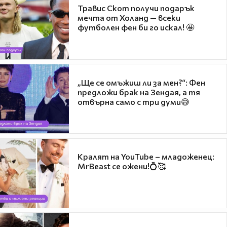
Травис Скот получи подарък
мечта от Холанд — всеки
футболен фен би го искал! 🤩
„Ще се омъжиш ли за мен?“: Фен
предложи брак на Зендая, а тя
отвърна само с три думи😅
Кралят на YouTube – младоженец:
MrBeast се ожени!💍🥰