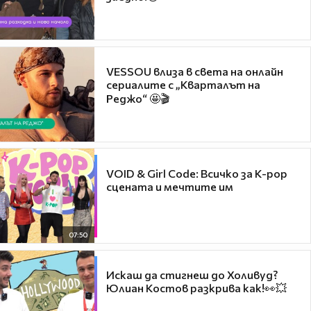
VESSOU влиза в света на онлайн
сериалите с „Кварталът на
Реджо“ 🤩🎬
VOID & Girl Code: Всичко за K-pop
сцената и мечтите им
07:50
Искаш да стигнеш до Холивуд?
Юлиан Костов разкрива как!👀💥