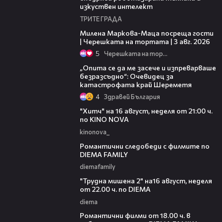
изкуствен интелект
ТРИТЕ ГРАДА
20:17
Милена Маркова-Маца посреща гости
| Черешката на тортата | 3 авг. 2026
5
Черешката на тортата
06:38
„Опита се да ме засече и изпреварваше
безразсъдно“: Очевидец за
катастрофата край Шереметя
4
Здравей България
00:30
"Хитч" на 16 август, неделя от 21:00 ч.
по KINO NOVA
kinonova_
00:31
Романтични следобеди с филмите по
DIEMA FAMILY
diemafamily
00:31
"Трудна мишена 2" на16 август, неделя
от 22.00 ч. по DIEMA
diema
00:36
Романтични филми от 18.00 ч. в