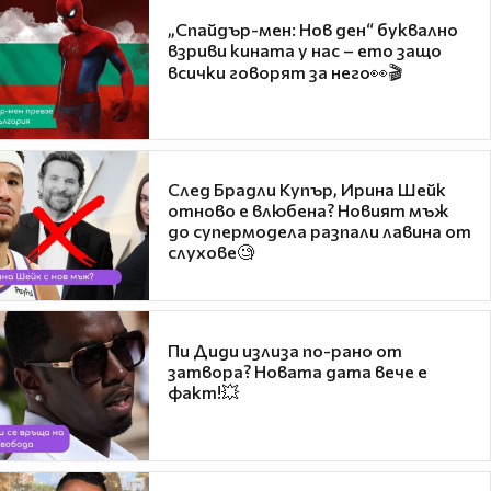
„Спайдър-мен: Нов ден“ буквално
взриви кината у нас – ето защо
всички говорят за него👀🎬
След Брадли Купър, Ирина Шейк
отново е влюбена? Новият мъж
до супермодела разпали лавина от
слухове🧐
Пи Диди излиза по-рано от
затвора? Новата дата вече е
факт!💥