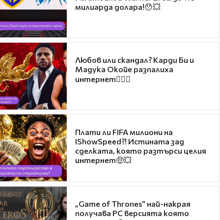
милиарда долара!😯💥
Любов или скандал? Карди Би и
Мадука Окойе разпалиха
интернет❤️‍🔥🔥
Плати ли FIFA милиони на
IShowSpeed?! Истината зад
сделката, която разтърси целия
интернет🤑💥
„Game of Thrones“ най-накрая
получава PC версията която