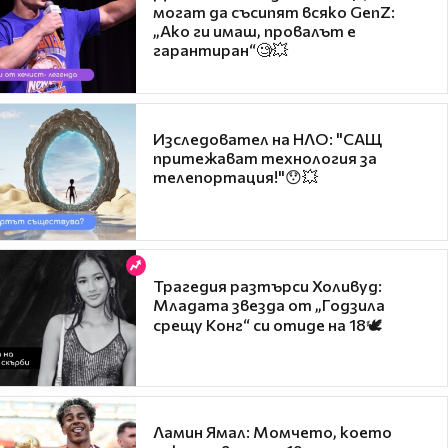
могат да съсипят всяко GenZ:
„Ако ги имаш, провалът е
гарантиран“🧐💥
Изследовател на НЛО: "САЩ
притежават технология за
телепортация!"😯💥
Трагедия разтърси Холивуд:
Младата звезда от „Годзила
срещу Конг“ си отиде на 18🕊️
Ламин Ямал: Момчето, което