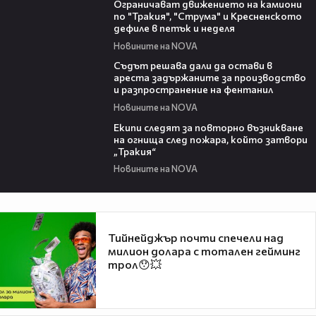
Ограничават движението на камиони
по "Тракия", "Струма" и Кресненското
дефиле в петък и неделя
Новините на NOVA
00:35
Съдът решава дали да остави в
ареста задържаните за производство
и разпространение на фентанил
Новините на NOVA
00:34
Екипи следят за повторно възникване
на огнища след пожара, който затвори
„Тракия“
Новините на NOVA
Тийнейджър почти спечели над
милион долара с тотален гейминг
трол😯💥