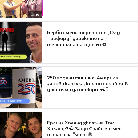
08:16
Бербо смени терена: от „Олд
Трафорд“ директно на
театралната сцена👀⚽
250 години тишина: Америка
зарови капсула, която никой жив
днес няма да отвори👀💥
Ерлинг Холанд ghost-на Том
Холанд?! 💀 Защо Спайдър-мен
остана на "seen"😅