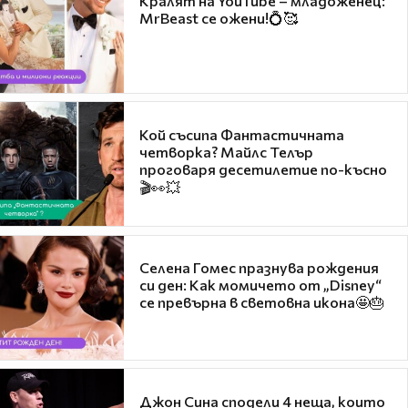
Кралят на YouTube – младоженец:
MrBeast се ожени!💍🥰
Кой съсипа Фантастичната
четворка? Майлс Телър
проговаря десетилетие по-късно
🎬👀💥
Селена Гомес празнува рождения
си ден: Как момичето от „Disney“
се превърна в световна икона🤩🎂
Джон Сина сподели 4 неща, които