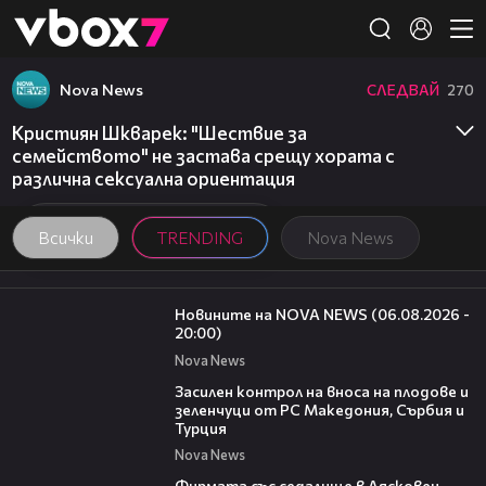
Member of
👾
Nova News
СЛЕДВАЙ
270
Кристиян Шкварек: "Шествие за
семейството" не застава срещу хората с
различна сексуална ориентация
Всички
TRENDING
Nova News
23:12
Новините на NOVA NEWS (06.08.2026 -
20:00)
Nova News
01:53
Засилен контрол на вноса на плодове и
зеленчуци от РС Македония, Сърбия и
Турция
Nova News
00:06
Фирмата със седалище в Лясковец