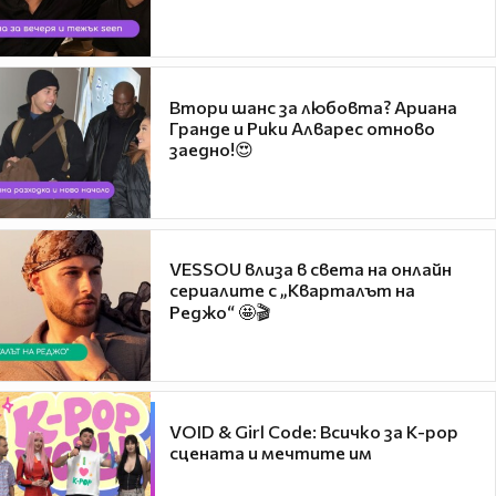
Втори шанс за любовта? Ариана
Гранде и Рики Алварес отново
заедно!😍
VESSOU влиза в света на онлайн
сериалите с „Кварталът на
Реджо“ 🤩🎬
VOID & Girl Code: Всичко за K-pop
сцената и мечтите им