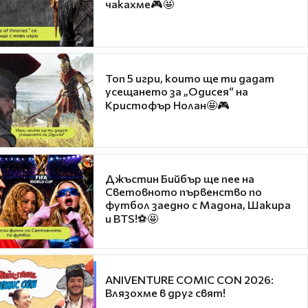
чакахме🎮🤩
Топ 5 игри, които ще ти дадат
усещането за „Одисея“ на
Кристофър Нолан🤩🎮
Джъстин Бийбър ще пее на
Световното първенство по
футбол заедно с Мадона, Шакира
и BTS!⚽🤩
ANIVENTURE COMIC CON 2026:
Влязохме в друг свят!