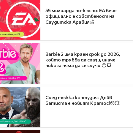
55 милиарда по-късно: EA вече
официално е собственост на
Саудитска Арабия💰
Barbie 2 има краен срок до 2026,
който трябва да спази, иначе
никога няма да се случи.😯💥
След тежка контузия: Дейв
Батиста е новият Кратос!😯💥