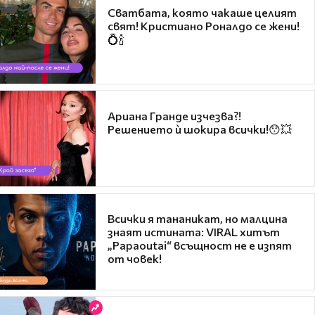
Сватбата, която чакаше целият
свят! Кристиано Роналдо се жени!
💍🍾
Ариана Гранде изчезва?!
Решението ѝ шокира всички!😯💥
Всички я тананикат, но малцина
знаят истината: VIRAL хитът
„Papaoutai“ всъщност не е изпят
от човек!