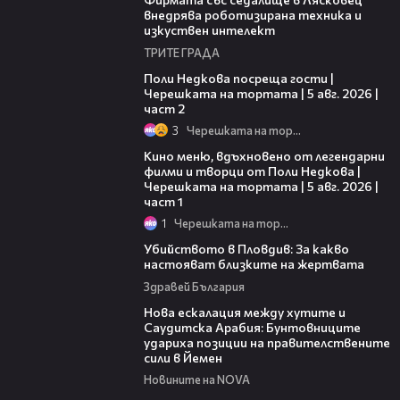
внедрява роботизирана техника и
изкуствен интелект
ТРИТЕ ГРАДА
13:03
Поли Недкова посреща гости |
Черешката на тортата | 5 авг. 2026 |
част 2
3
Черешката на тортата
15:39
Кино меню, вдъхновено от легендарни
филми и творци от Поли Недкова |
Черешката на тортата | 5 авг. 2026 |
част 1
1
Черешката на тортата
11:38
Убийството в Пловдив: За какво
настояват близките на жертвата
Здравей България
00:47
Нова ескалация между хутите и
Саудитска Арабия: Бунтовниците
удариха позиции на правителствените
сили в Йемен
Новините на NOVA
00:51