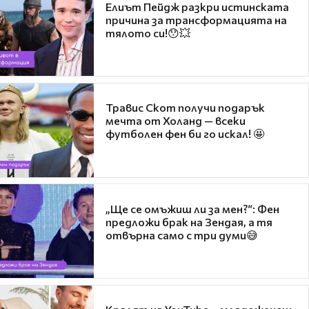
Елиът Пейдж разкри истинската
причина за трансформацията на
тялото си!😯💥
Травис Скот получи подарък
мечта от Холанд — всеки
футболен фен би го искал! 🤩
„Ще се омъжиш ли за мен?“: Фен
предложи брак на Зендая, а тя
отвърна само с три думи😅