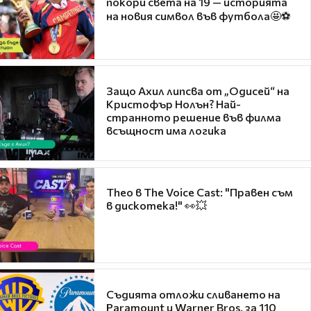
покори света на 19 — историята
на новия символ във футбола🤩⚽
Защо Ахил липсва от „Одисей“ на
Кристофър Нолън? Най-
странното решение във филма
всъщност има логика
Theo в The Voice Cast: "Правен съм
в дискотека!" 👀💥
Съдията отложи сливането на
Paramount и Warner Bros. за 110