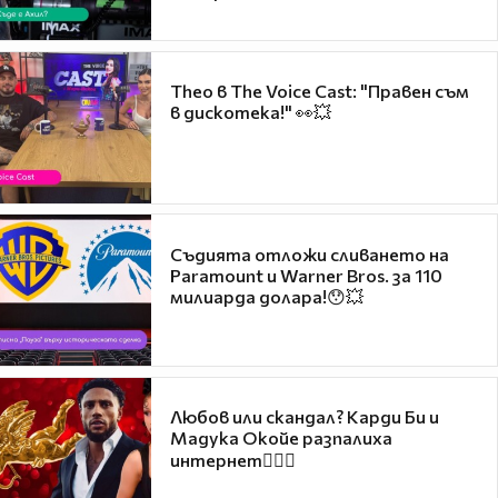
Theo в The Voice Cast: "Правен съм
в дискотека!" 👀💥
Съдията отложи сливането на
Paramount и Warner Bros. за 110
милиарда долара!😯💥
Любов или скандал? Карди Би и
Мадука Окойе разпалиха
интернет❤️‍🔥🔥