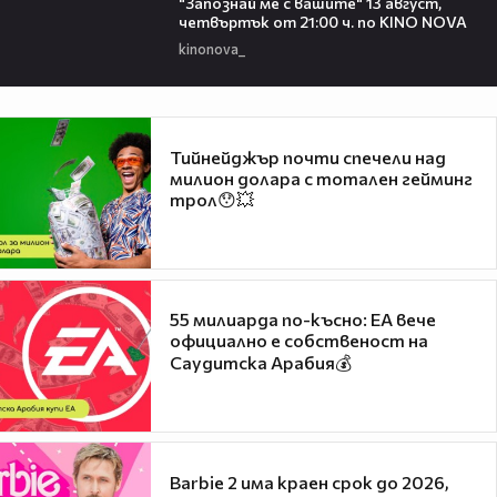
"Запознай ме с вашите" 13 август,
четвъртък от 21:00 ч. по KINO NOVA
kinonova_
Тийнейджър почти спечели над
милион долара с тотален гейминг
трол😯💥
55 милиарда по-късно: EA вече
официално е собственост на
Саудитска Арабия💰
Barbie 2 има краен срок до 2026,