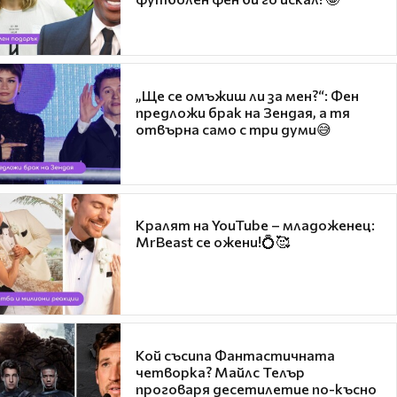
„Ще се омъжиш ли за мен?“: Фен
предложи брак на Зендая, а тя
отвърна само с три думи😅
Кралят на YouTube – младоженец:
MrBeast се ожени!💍🥰
Кой съсипа Фантастичната
четворка? Майлс Телър
проговаря десетилетие по-късно