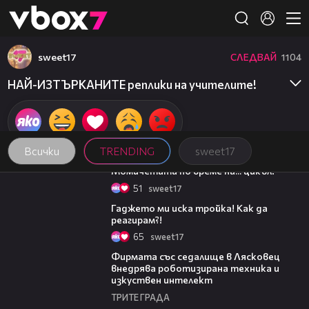
Member of
👾
sweet17
СЛЕДВАЙ
1104
НАЙ-ИЗТЪРКАНИТЕ реплики на учителите!
Всички
TRENDING
sweet17
06:51
Момичетата по време на... цикъл!
51
sweet17
07:24
Гаджето ми иска тройка! Как да
реагирам?!
65
sweet17
00:06
Фирмата със седалище в Лясковец
внедрява роботизирана техника и
изкуствен интелект
ТРИТЕ ГРАДА
20:17