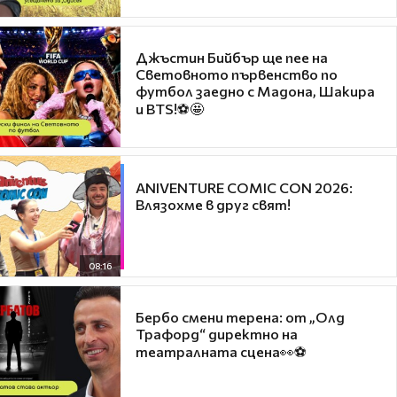
Джъстин Бийбър ще пее на
Световното първенство по
футбол заедно с Мадона, Шакира
и BTS!⚽🤩
ANIVENTURE COMIC CON 2026:
Влязохме в друг свят!
08:16
Бербо смени терена: от „Олд
Трафорд“ директно на
театралната сцена👀⚽