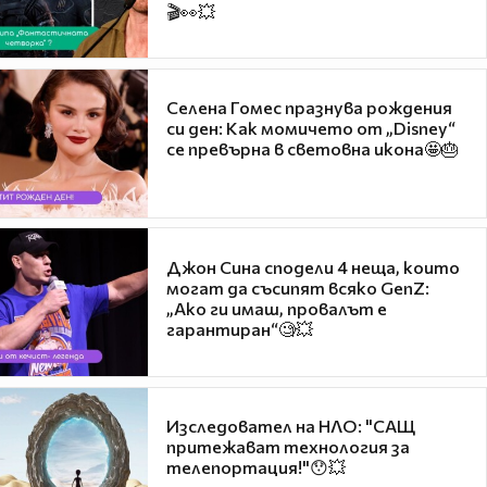
🎬👀💥
Селена Гомес празнува рождения
си ден: Как момичето от „Disney“
се превърна в световна икона🤩🎂
Джон Сина сподели 4 неща, които
могат да съсипят всяко GenZ:
„Ако ги имаш, провалът е
гарантиран“🧐💥
Изследовател на НЛО: "САЩ
притежават технология за
телепортация!"😯💥