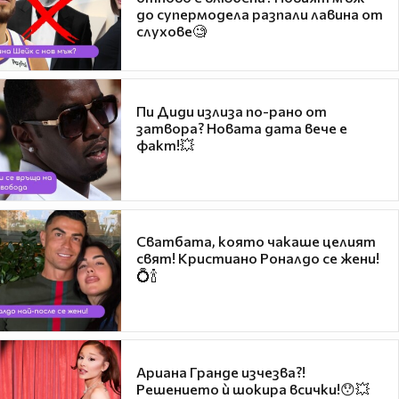
до супермодела разпали лавина от
слухове🧐
Пи Диди излиза по-рано от
затвора? Новата дата вече е
факт!💥
Сватбата, която чакаше целият
свят! Кристиано Роналдо се жени!
💍🍾
Ариана Гранде изчезва?!
Решението ѝ шокира всички!😯💥