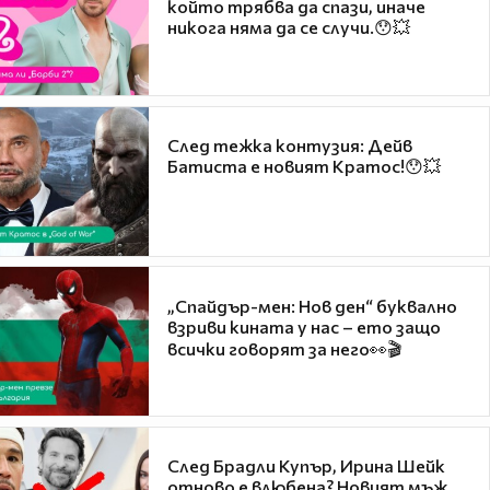
който трябва да спази, иначе
никога няма да се случи.😯💥
След тежка контузия: Дейв
Батиста е новият Кратос!😯💥
„Спайдър-мен: Нов ден“ буквално
взриви кината у нас – ето защо
всички говорят за него👀🎬
След Брадли Купър, Ирина Шейк
отново е влюбена? Новият мъж