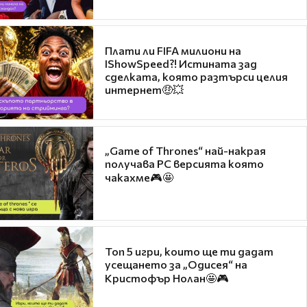
Плати ли FIFA милиони на
IShowSpeed?! Истината зад
сделката, която разтърси целия
интернет🤑💥
„Game of Thrones“ най-накрая
получава PC версията която
чакахме🎮🤩
Топ 5 игри, които ще ти дадат
усещането за „Одисея“ на
Кристофър Нолан🤩🎮