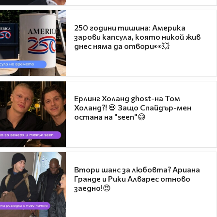
250 години тишина: Америка
зарови капсула, която никой жив
днес няма да отвори👀💥
Ерлинг Холанд ghost-на Том
Холанд?! 💀 Защо Спайдър-мен
остана на "seen"😅
Втори шанс за любовта? Ариана
Гранде и Рики Алварес отново
заедно!😍