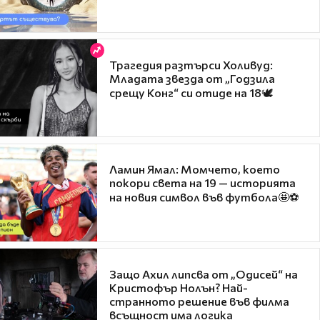
Трагедия разтърси Холивуд:
Младата звезда от „Годзила
срещу Конг“ си отиде на 18🕊️
Ламин Ямал: Момчето, което
покори света на 19 — историята
на новия символ във футбола🤩⚽
Защо Ахил липсва от „Одисей“ на
Кристофър Нолън? Най-
странното решение във филма
всъщност има логика