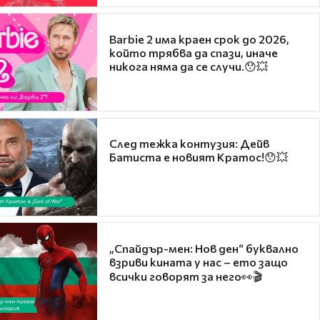
Barbie 2 има краен срок до 2026,
който трябва да спази, иначе
никога няма да се случи.😯💥
След тежка контузия: Дейв
Батиста е новият Кратос!😯💥
„Спайдър-мен: Нов ден“ буквално
взриви кината у нас – ето защо
всички говорят за него👀🎬