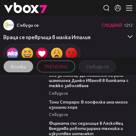
Member of
👾
Събуди се
СЛЕДВАЙ
1212
Враца се превръща в малка Италия
Всички
TRENDING
Събуди се
03:29
Зов за помощ: Да помогнем на рали
шампиона Динко Иванов в битката с
тежко заболяване
Събуди се
27:22
Тони Стораро: В попфолка има много
излишни хора
Събуди се
00:06
Фирмата със седалище в Лясковец
внедрява роботизирана техника и
изкуствен интелект