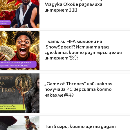
Мадука Окойе разпалиха
интернет❤️‍🔥🔥
Плати ли FIFA милиони на
IShowSpeed?! Истината зад
сделката, която разтърси целия
интернет🤑💥
„Game of Thrones“ най-накрая
получава PC версията която
чакахме🎮🤩
Топ 5 игри, които ще ти дадат