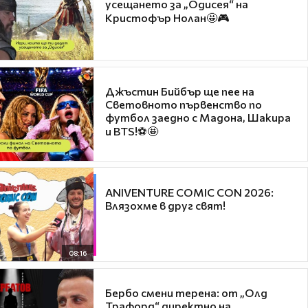
усещането за „Одисея“ на
Кристофър Нолан🤩🎮
Джъстин Бийбър ще пее на
Световното първенство по
футбол заедно с Мадона, Шакира
и BTS!⚽🤩
ANIVENTURE COMIC CON 2026:
Влязохме в друг свят!
08:16
Бербо смени терена: от „Олд
Трафорд“ директно на