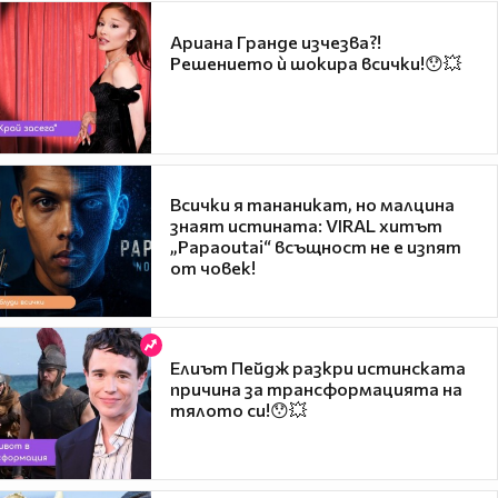
Ариана Гранде изчезва?!
Решението ѝ шокира всички!😯💥
Всички я тананикат, но малцина
знаят истината: VIRAL хитът
„Papaoutai“ всъщност не е изпят
от човек!
Елиът Пейдж разкри истинската
причина за трансформацията на
тялото си!😯💥