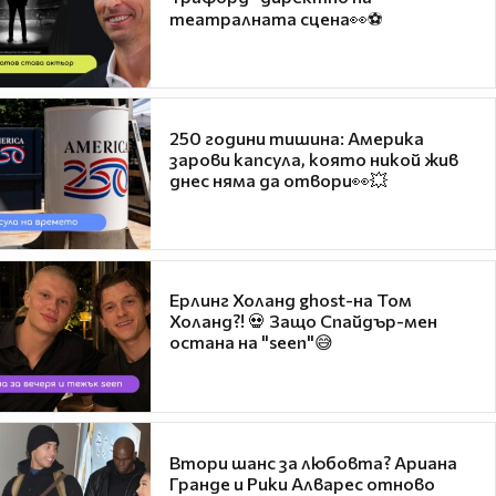
театралната сцена👀⚽
250 години тишина: Америка
зарови капсула, която никой жив
днес няма да отвори👀💥
Ерлинг Холанд ghost-на Том
Холанд?! 💀 Защо Спайдър-мен
остана на "seen"😅
Втори шанс за любовта? Ариана
Гранде и Рики Алварес отново