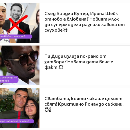
След Брадли Купър, Ирина Шейк
отново е влюбена? Новият мъж
до супермодела разпали лавина от
слухове🧐
Пи Диди излиза по-рано от
затвора? Новата дата вече е
факт!💥
Сватбата, която чакаше целият
свят! Кристиано Роналдо се жени!
💍🍾