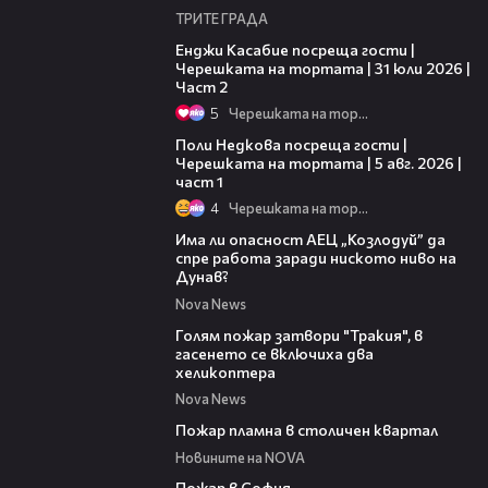
ТРИТЕ ГРАДА
16:45
Енджи Касабие посреща гости |
Черешката на тортата | 31 юли 2026 |
Част 2
5
Черешката на тортата
19:25
Поли Недкова посреща гости |
Черешката на тортата | 5 авг. 2026 |
част 1
4
Черешката на тортата
10:12
Има ли опасност АЕЦ „Козлодуй” да
спре работа заради ниското ниво на
Дунав?
Nova News
03:31
Голям пожар затвори "Тракия", в
гасенето се включиха два
хеликоптера
Nova News
00:58
Пожар пламна в столичен квартал
Новините на NOVA
00:20
Пожар в София