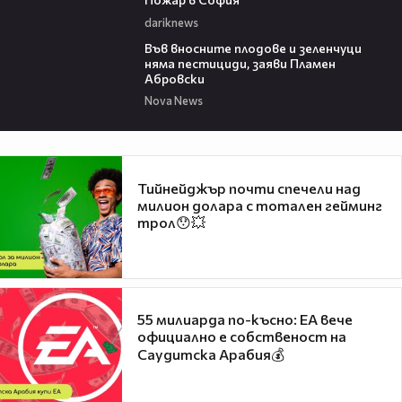
dariknews
19:37
Във вносните плодове и зеленчуци
няма пестициди, заяви Пламен
Абровски
Nova News
Тийнейджър почти спечели над
милион долара с тотален гейминг
трол😯💥
55 милиарда по-късно: EA вече
официално е собственост на
Саудитска Арабия💰