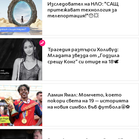
Изследовател на НЛО: "САЩ
притежават технология за
телепортация!"😯💥
Трагедия разтърси Холивуд:
Младата звезда от „Годзила
срещу Конг“ си отиде на 18🕊️
Ламин Ямал: Момчето, което
покори света на 19 — историята
на новия символ във футбола🤩⚽