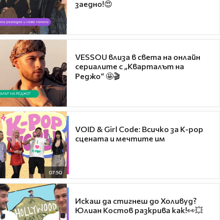
заедно!😍
VESSOU влиза в света на онлайн
сериалите с „Кварталът на
Реджо“ 🤩🎬
VOID & Girl Code: Всичко за K-pop
сцената и мечтите им
07:50
Искаш да стигнеш до Холивуд?
Юлиан Костов разкрива как!👀💥