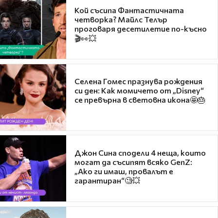
Кой съсипа Фантастичната
четворка? Майлс Телър
проговаря десетилетие по-късно
🎬👀💥
Селена Гомес празнува рождения
си ден: Как момичето от „Disney“
се превърна в световна икона🤩🎂
Джон Сина сподели 4 неща, които
могат да съсипят всяко GenZ:
„Ако ги имаш, провалът е
гарантиран“🧐💥