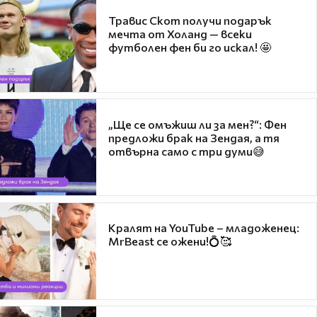
Травис Скот получи подарък
мечта от Холанд — всеки
футболен фен би го искал! 🤩
„Ще се омъжиш ли за мен?“: Фен
предложи брак на Зендая, а тя
отвърна само с три думи😅
Кралят на YouTube – младоженец:
MrBeast се ожени!💍🥰