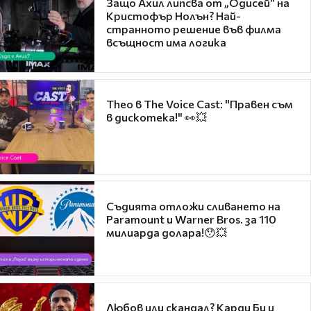
Защо Ахил липсва от „Одисей“ на
Кристофър Нолън? Най-
странното решение във филма
всъщност има логика
Theo в The Voice Cast: "Правен съм
в дискотека!" 👀💥
Съдията отложи сливането на
Paramount и Warner Bros. за 110
милиарда долара!😯💥
Любов или скандал? Карди Би и