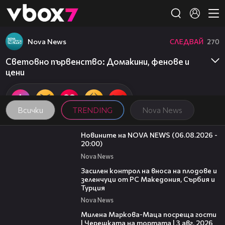
Member of
👾
Nova News
СЛЕДВАЙ
270
Световно първенство: Домакини, фенове и
цени
Всички
TRENDING
Nova News
23:12
Новините на NOVA NEWS (06.08.2026 -
20:00)
Nova News
01:53
Засилен контрол на вноса на плодове и
зеленчуци от РС Македония, Сърбия и
Турция
Nova News
20:17
Милена Маркова-Маца посреща гости
| Черешката на тортата | 3 авг. 2026