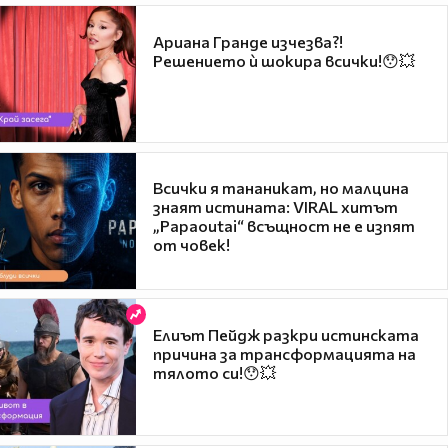
Ариана Гранде изчезва?!
Решението ѝ шокира всички!😯💥
Всички я тананикат, но малцина
знаят истината: VIRAL хитът
„Papaoutai“ всъщност не е изпят
от човек!
Елиът Пейдж разкри истинската
причина за трансформацията на
тялото си!😯💥