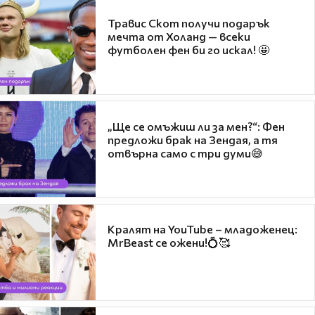
Травис Скот получи подарък
мечта от Холанд — всеки
футболен фен би го искал! 🤩
„Ще се омъжиш ли за мен?“: Фен
предложи брак на Зендая, а тя
отвърна само с три думи😅
Кралят на YouTube – младоженец:
MrBeast се ожени!💍🥰