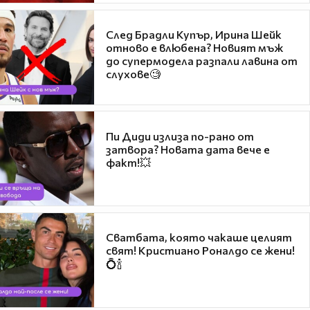
След Брадли Купър, Ирина Шейк
отново е влюбена? Новият мъж
до супермодела разпали лавина от
слухове🧐
Пи Диди излиза по-рано от
затвора? Новата дата вече е
факт!💥
Сватбата, която чакаше целият
свят! Кристиано Роналдо се жени!
💍🍾