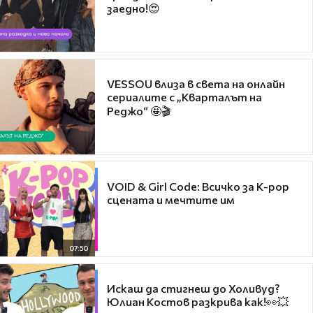
заедно!😍
VESSOU влиза в света на онлайн
сериалите с „Кварталът на
Реджо“ 🤩🎬
VOID & Girl Code: Всичко за K-pop
сцената и мечтите им
07:50
Искаш да стигнеш до Холивуд?
Юлиан Костов разкрива как!👀💥