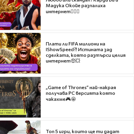
Мадука Окойе разпалиха
интернет❤️‍🔥🔥
Плати ли FIFA милиони на
IShowSpeed?! Истината зад
сделката, която разтърси целия
интернет🤑💥
„Game of Thrones“ най-накрая
получава PC версията която
чакахме🎮🤩
Топ 5 игри, които ще ти дадат