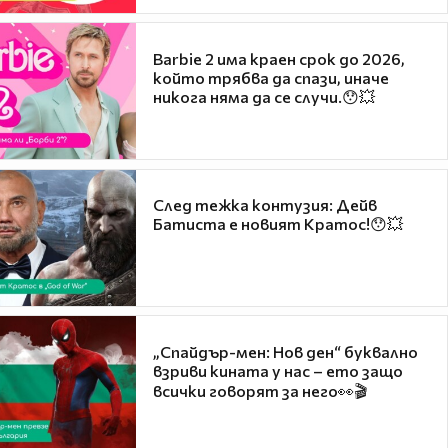
Barbie 2 има краен срок до 2026,
който трябва да спази, иначе
никога няма да се случи.😯💥
След тежка контузия: Дейв
Батиста е новият Кратос!😯💥
„Спайдър-мен: Нов ден“ буквално
взриви кината у нас – ето защо
всички говорят за него👀🎬