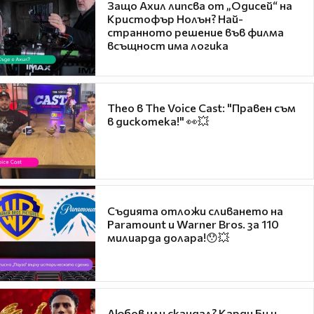
Защо Ахил липсва от „Одисей“ на
Кристофър Нолън? Най-
странното решение във филма
всъщност има логика
Theo в The Voice Cast: "Правен съм
в дискотека!" 👀💥
Съдията отложи сливането на
Paramount и Warner Bros. за 110
милиарда долара!😯💥
Любов или скандал? Карди Би и