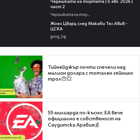
Черешката на тортата | 6 авг. 2026 |
част 2
Черешката на тортата
02:27
Жоел Цварц след Макаби Тел Авив -
ЦСКА
gong_bg
Тийнейджър почти спечели над
милион долара с тотален гейминг
трол😯💥
55 милиарда по-късно: EA вече
официално е собственост на
Саудитска Арабия💰