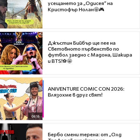
усещането за „Одисея“ на
Кристофър Нолан🤩🎮
Джъстин Бийбър ще пее на
Световното първенство по
футбол заедно с Мадона, Шакира
и BTS!⚽🤩
ANIVENTURE COMIC CON 2026:
Влязохме в друг свят!
08:16
Бербо смени терена: от „Олд