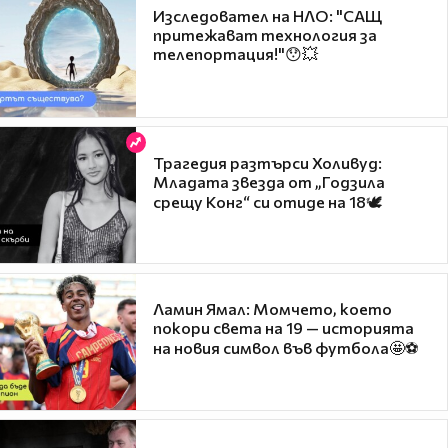
Изследовател на НЛО: "САЩ
притежават технология за
телепортация!"😯💥
Трагедия разтърси Холивуд:
Младата звезда от „Годзила
срещу Конг“ си отиде на 18🕊️
Ламин Ямал: Момчето, което
покори света на 19 — историята
на новия символ във футбола🤩⚽