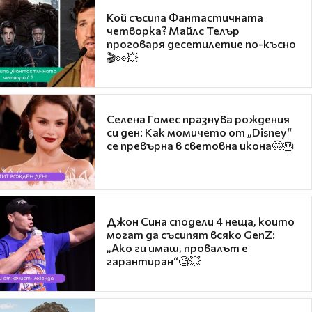
Кой съсипа Фантастичната
четворка? Майлс Телър
проговаря десетилетие по-късно
🎬👀💥
Селена Гомес празнува рождения
си ден: Как момичето от „Disney“
се превърна в световна икона🤩🎂
Джон Сина сподели 4 неща, които
могат да съсипят всяко GenZ:
„Ако ги имаш, провалът е
гарантиран“🧐💥