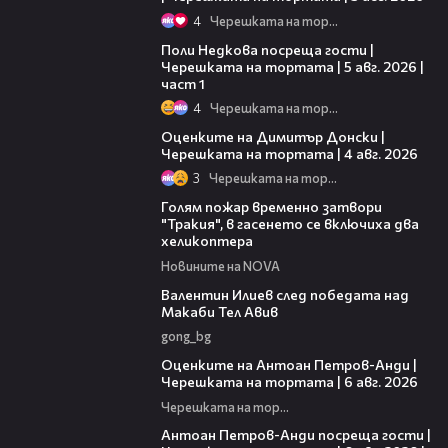
4
Черешката на тортата
19:25
Поли Недкова посреща гости |
Черешката на тортата | 5 авг. 2026 |
част 1
4
Черешката на тортата
16:45
Оценките на Димитър Донски |
Черешката на тортата | 4 авг. 2026
3
Черешката на тортата
03:39
Голям пожар временно затвори
"Тракия", в гасенето се включиха два
хеликоптера
Новините на NOVA
06:38
Валентин Илиев след победата над
Макаби Тел Авив
gong_bg
02:47
Оценките на Антоан Петров-Анди |
Черешката на тортата | 6 авг. 2026
Черешката на тортата
11:00
Антоан Петров-Анди посреща гости |