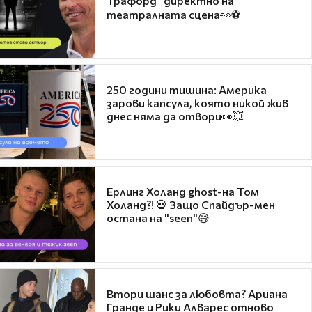
Трафорд“ директно на
театралната сцена👀⚽
250 години тишина: Америка
зарови капсула, която никой жив
днес няма да отвори👀💥
Ерлинг Холанд ghost-на Том
Холанд?! 💀 Защо Спайдър-мен
остана на "seen"😅
Втори шанс за любовта? Ариана
Гранде и Рики Алварес отново