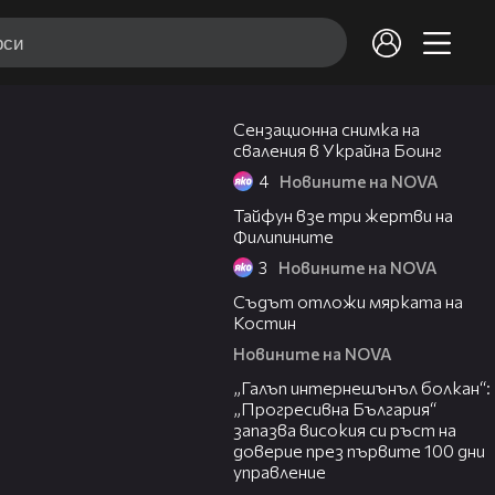
00:33
Сензационна снимка на
сваления в Украйна Боинг
4
Новините на NOVA
01:53
Тайфун взе три жертви на
Филипините
3
Новините на NOVA
01:07
Съдът отложи мярката на
Костин
Новините на NOVA
01:22
„Галъп интернешънъл болкан“:
„Прогресивна България“
запазва високия си ръст на
доверие през първите 100 дни
управление