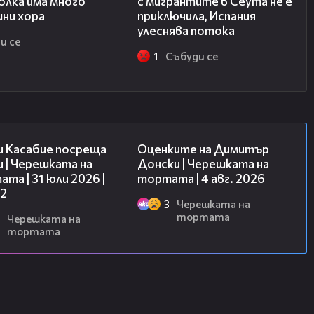
олка има много
с мигрантите в Сеута не е
шни хора
приключила, Испания
улеснява потока
и се
1
Събуди се
16:45
16:45
и Касабие посреща
Оценките на Димитър
 | Черешката на
Донски | Черешката на
та | 31 юли 2026 |
тортата | 4 авг. 2026
 2
3
Черешката на
тортата
Черешката на
тортата