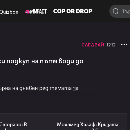
Quizbox
СЛЕДВАЙ
1212
ки подкуп на пътя води до
върна на дневен ред темата за
27:22
13:15
 Стораро: В
Мохамед Халаф: Кризата