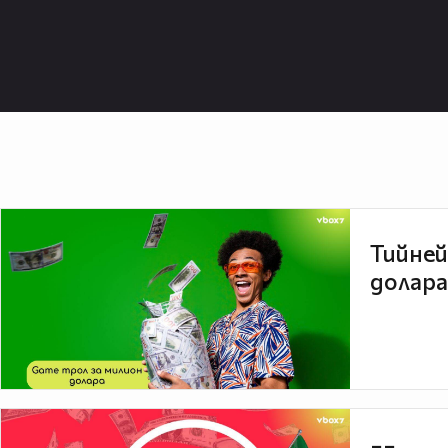
Тийней
долара