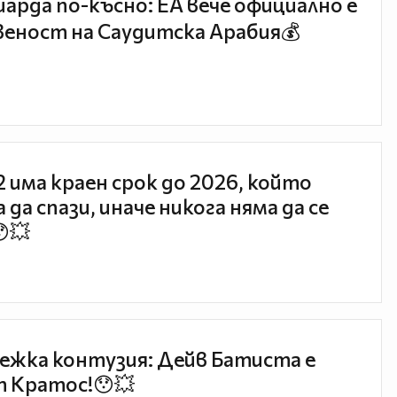
иарда по-късно: EA вече официално е
еност на Саудитска Арабия💰
 2 има краен срок до 2026, който
 да спази, иначе никога няма да се
😯💥
ежка контузия: Дейв Батиста е
 Кратос!😯💥