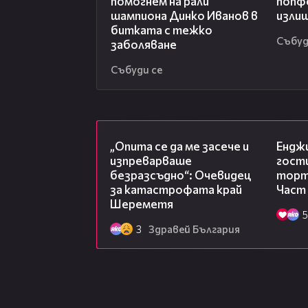
помогнем на рали
попф
шампиона Динко Иванов в
изли
битката с тежко
Събуд
заболяване
Събуди се
06:38
„Опита се да ме засече и
Ендж
изпреварваше
гости
безразсъдно“: Очевидец
торта
за катастрофата край
Част
Шереметя
5
3
Здравей България