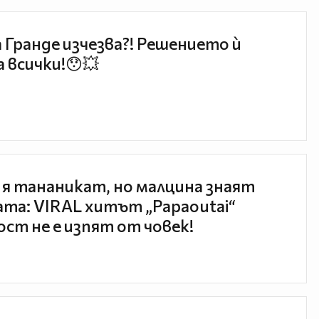
 Гранде изчезва?! Решението ѝ
 всички!😯💥
 я тананикат, но малцина знаят
та: VIRAL хитът „Papaoutai“
ст не е изпят от човек!