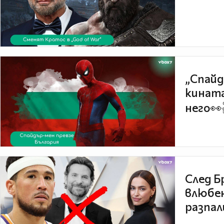
„Спайд
кината
него👀
След Б
влюбен
разпал