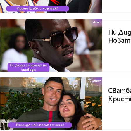
Пи Дид
Новата
Сватба
Кристи