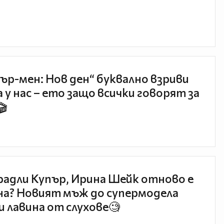
ър-мен: Нов ден“ буквално взриви
 у нас – ето защо всички говорят за
🎬
радли Купър, Ирина Шейк отново е
а? Новият мъж до супермодела
и лавина от слухове🧐