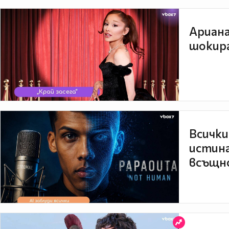
Ариана
шокира
Всички
истина
всъщно