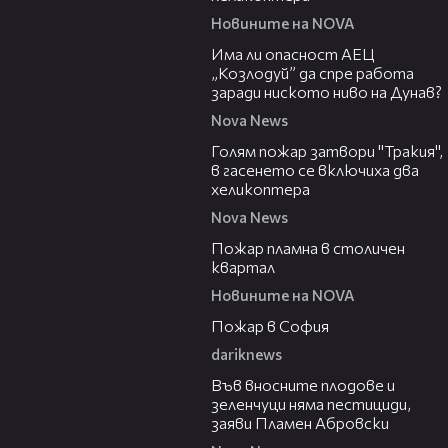
Новините на NOVA
10:12
Има ли опасност АЕЦ
„Козлодуй” да спре работа
заради ниското ниво на Дунав?
Nova News
03:31
Голям пожар затвори "Тракия",
в гасенето се включиха два
хеликоптера
Nova News
00:58
Пожар пламна в столичен
квартал
Новините на NOVA
00:20
Пожар в София
dariknews
19:37
Във вносните плодове и
зеленчуци няма пестициди,
заяви Пламен Абровски