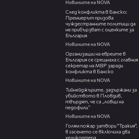
Новините на NOVA
01:52
След конфликта в Банско:
Премиерът призова
чуждестранните политици да
не прибързват с оценките за
България
Новините на NOVA
03:11
Организации на евреите в
България се срещнаха с главния
секретар на МВР заради
конфликта в Банско
Новините на NOVA
04:43
Тийнейджърите, задържани за
убийството в Пловдив,
твърдят, че са „ловци на
педофили”
Новините на NOVA
03:39
Голям пожар затвори "Тракия",
в гасенето се включиха два
хеликоптера