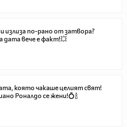
и излиза по-рано от затвора?
 дата вече е факт!💥
та, която чакаше целият свят!
ано Роналдо се жени!💍🍾