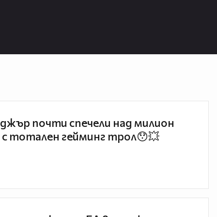
джър почти спечели над милион
 с тотален гейминг трол😯💥