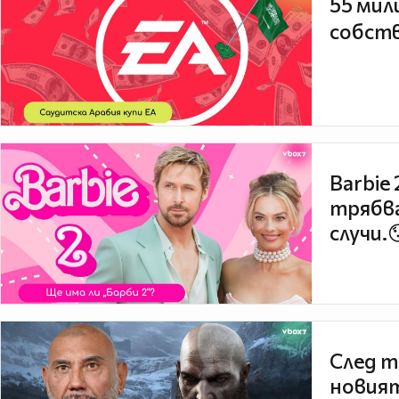
55 мил
собств
Barbie
трябва
случи.
След т
новият