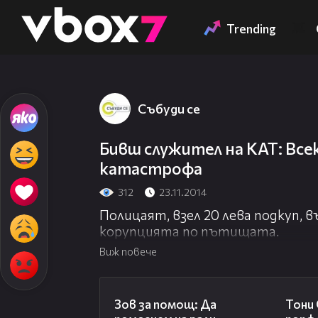
Member of
👾
Trending
Събуди се
Бивш служител на КАТ: Все
катастрофа
312
23.11.2014
Полицаят, взел 20 лева подкуп, 
корупцията по пътищата.
Виж повече
03:29
Зов за помощ: Да
Тони