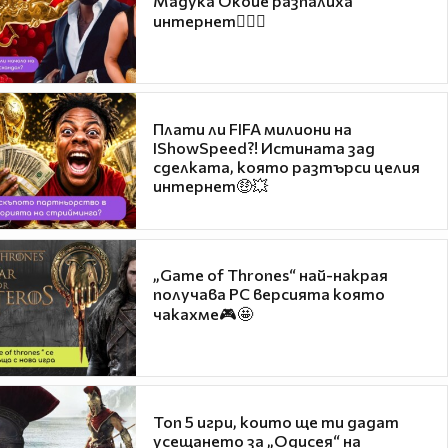
Мадука Окойе разпалиха
интернет❤️‍🔥🔥
Плати ли FIFA милиони на
IShowSpeed?! Истината зад
сделката, която разтърси целия
интернет🤑💥
„Game of Thrones“ най-накрая
получава PC версията която
чакахме🎮🤩
Топ 5 игри, които ще ти дадат
усещането за „Одисея“ на