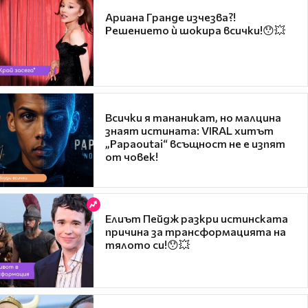
Ариана Гранде изчезва?!
Решението ѝ шокира всички!😯💥
Всички я тананикат, но малцина
знаят истината: VIRAL хитът
„Papaoutai“ всъщност не е изпят
от човек!
Елиът Пейдж разкри истинската
причина за трансформацията на
тялото си!😯💥