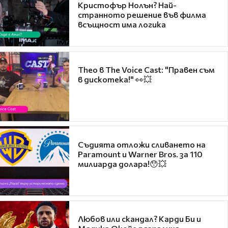
Кристофър Нолън? Най-
странното решение във филма
всъщност има логика
Theo в The Voice Cast: "Правен съм
в дискотека!" 👀💥
Съдията отложи сливането на
Paramount и Warner Bros. за 110
милиарда долара!😯💥
Любов или скандал? Карди Би и