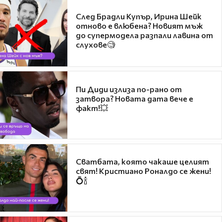
След Брадли Купър, Ирина Шейк
отново е влюбена? Новият мъж
до супермодела разпали лавина от
слухове🧐
Пи Диди излиза по-рано от
затвора? Новата дата вече е
факт!💥
Сватбата, която чакаше целият
свят! Кристиано Роналдо се жени!
💍🍾