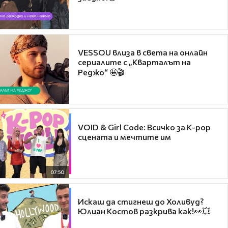
VESSOU влиза в света на онлайн
сериалите с „Кварталът на
Реджо“ 🤩🎬
VOID & Girl Code: Всичко за K-pop
сцената и мечтите им
07:50
Искаш да стигнеш до Холивуд?
Юлиан Костов разкрива как!👀💥