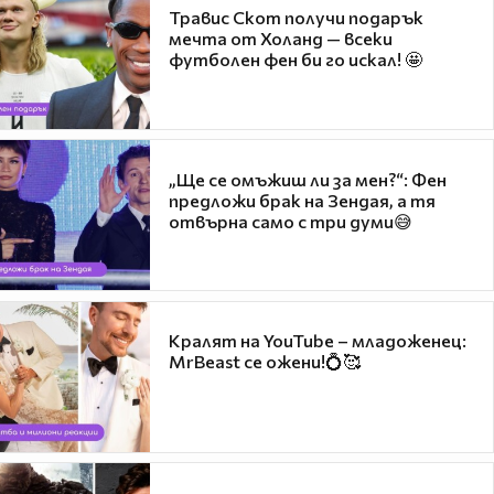
Травис Скот получи подарък
мечта от Холанд — всеки
футболен фен би го искал! 🤩
„Ще се омъжиш ли за мен?“: Фен
предложи брак на Зендая, а тя
отвърна само с три думи😅
Кралят на YouTube – младоженец:
MrBeast се ожени!💍🥰