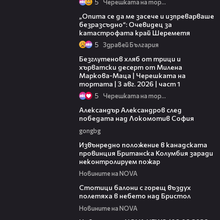
5
Черешката на тортата
06:38
„Опита се да ме засече и изпреварваше
безразсъдно“: Очевидец за
катастрофата край Шереметя
5
Здравей България
16:02
Безглутенов хляб от трици и
хърватски десерт от Милена
Маркова-Маца | Черешката на
тортата | 3 авг. 2026 | част 1
5
Черешката на тортата
01:49
Александър Александров след
победата над Локомотив София
gongbg
00:18
Извънредно положение в канадската
провинция Британска Колумбия заради
неконтролируем пожар
Новините на NOVA
01:47
Стотици балони с горещ въздух
полетяха в небето над Бристол
Новините на NOVA
22:47