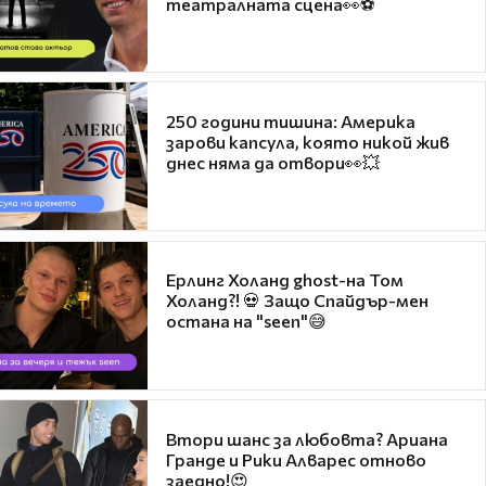
театралната сцена👀⚽
250 години тишина: Америка
зарови капсула, която никой жив
днес няма да отвори👀💥
Ерлинг Холанд ghost-на Том
Холанд?! 💀 Защо Спайдър-мен
остана на "seen"😅
Втори шанс за любовта? Ариана
Гранде и Рики Алварес отново
заедно!😍