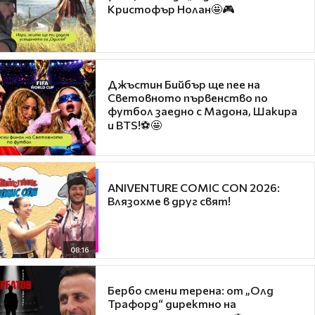
Кристофър Нолан🤩🎮
Джъстин Бийбър ще пее на
Световното първенство по
футбол заедно с Мадона, Шакира
и BTS!⚽🤩
ANIVENTURE COMIC CON 2026:
Влязохме в друг свят!
08:16
Бербо смени терена: от „Олд
Трафорд“ директно на