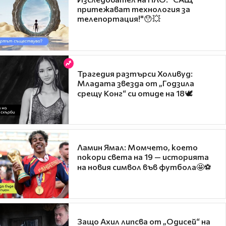
притежават технология за
телепортация!"😯💥
Трагедия разтърси Холивуд:
Младата звезда от „Годзила
срещу Конг“ си отиде на 18🕊️
Ламин Ямал: Момчето, което
покори света на 19 — историята
на новия символ във футбола🤩⚽
Защо Ахил липсва от „Одисей“ на