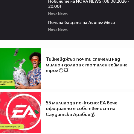
Новините на NOVA NEWS (08.08.2026 -
20:00)
Nova News
04:21
Почина бащата на Лионел Меси
Nova News
Тийнейджър почти спечели над
милион долара с тотален гейминг
трол😯💥
55 милиарда по-късно: EA вече
официално е собственост на
Саудитска Арабия💰