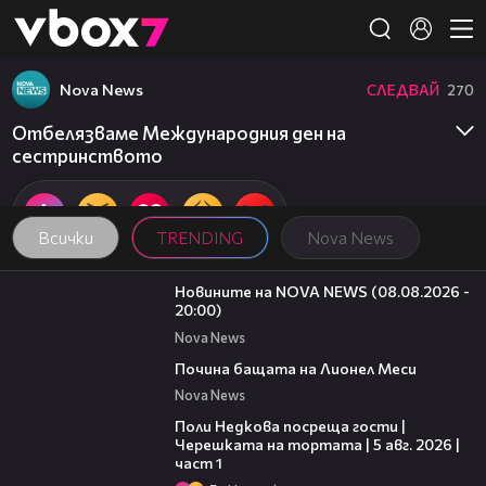
Member of
👾
Nova News
СЛЕДВАЙ
270
Отбелязваме Международния ден на
сестринството
Всички
TRENDING
Nova News
22:47
Новините на NOVA NEWS (08.08.2026 -
20:00)
Nova News
04:21
Почина бащата на Лионел Меси
Nova News
19:25
Поли Недкова посреща гости |
Черешката на тортата | 5 авг. 2026 |
част 1