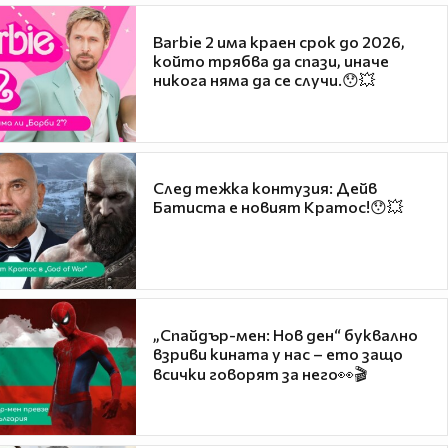
Barbie 2 има краен срок до 2026,
който трябва да спази, иначе
никога няма да се случи.😯💥
След тежка контузия: Дейв
Батиста е новият Кратос!😯💥
„Спайдър-мен: Нов ден“ буквално
взриви кината у нас – ето защо
всички говорят за него👀🎬