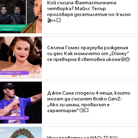
Кой съсипа Фантастичната
четворка? Майлс Телър
проговаря десетилетие по-късно
🎬👀💥
Селена Гомес празнува рождения
си ден: Как момичето от „Disney“
се превърна в световна икона🤩🎂
Джон Сина сподели 4 неща, които
могат да съсипят всяко GenZ:
„Ако ги имаш, провалът е
гарантиран“🧐💥
Изследовател на НЛО: "САЩ