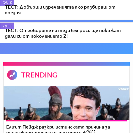
QUIZ
ТЕСТ: Довърши изреченията ако разбираш от
поезия
QUIZ
ТЕСТ: Отговорите на тези въпроси ще покажат
дали си от поколението Z!
TRENDING
Елиът Пейдж разкри истинската причина за
трансформацията на тялото си!😯💥