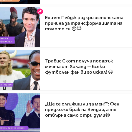
Елиът Пейдж разкри истинската
причина за трансформацията на
тялото си!😯💥
Травис Скот получи подарък
мечта от Холанд — всеки
футболен фен би го искал! 🤩
„Ще се омъжиш ли за мен?“: Фен
предложи брак на Зендая, а тя
отвърна само с три думи😅