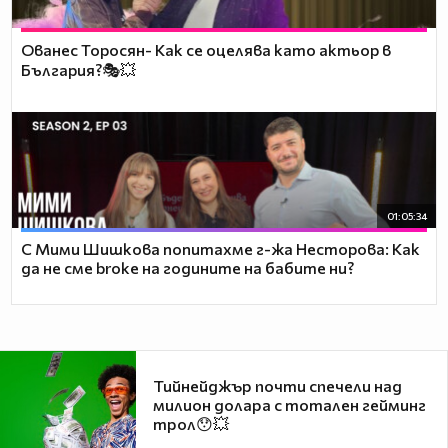
Ованес Торосян- Как се оцелява като актьор в
България?🎭💥
01:05:34
С Мими Шишкова попитахме г-жа Несторова: Как
да не сме broke на годините на бабите ни?
Тийнейджър почти спечели над
милион долара с тотален гейминг
трол😯💥