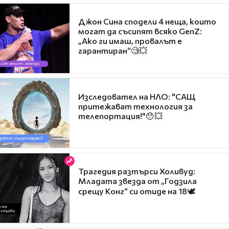
Джон Сина сподели 4 неща, които
могат да съсипят всяко GenZ:
„Ако ги имаш, провалът е
гарантиран“🧐💥
Изследовател на НЛО: "САЩ
притежават технология за
телепортация!"😯💥
Трагедия разтърси Холивуд:
Младата звезда от „Годзила
срещу Конг“ си отиде на 18🕊️