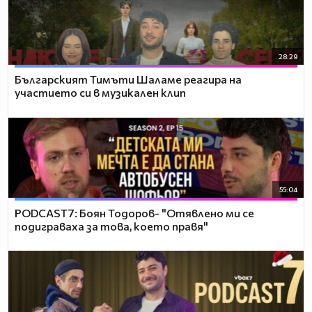
28:29
Българският Тимъти Шаламе реагира на
участието си в музикален клип
55:04
PODCAST7: ‪Боян Тодоров- "Отявлено ми се
подиграваха за това, което правя"