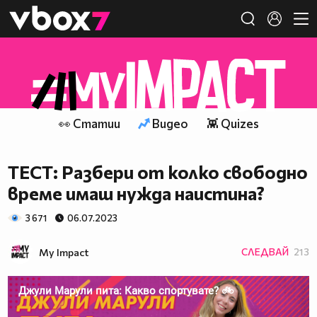
Member of
👾
👀 Статии
Видео
👾 Quizes
ТЕСТ: Разбери от колко свободно
време имаш нужда наистина?
3 671
06.07.2023
My Impact
СЛЕДВАЙ
213