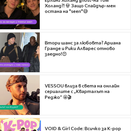
Холанд?! 💀 Защо Спайдър-мен
остана на "seen"😅
Втори шанс за любовта? Ариана
Гранде и Рики Алварес отново
заедно!😍
VESSOU влиза в света на онлайн
сериалите с „Кварталът на
Реджо“ 🤩🎬
VOID & Girl Code: Всичко за K-pop