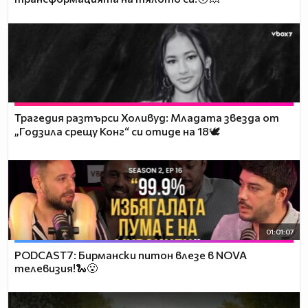
Трагедия разтърси Холивуд: Младата звезда от
„Годзила срещу Конг“ си отиде на 18🕊️
01:01:07
PODCAST7: Бирмански питон влезе в NOVA
телевизия!🐍😮