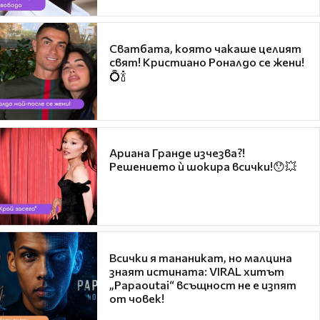
Сватбата, която чакаше целият
свят! Кристиано Роналдо се жени!
💍🍾
Ариана Гранде изчезва?!
Решението ѝ шокира всички!😯💥
Всички я тананикат, но малцина
знаят истината: VIRAL хитът
„Papaoutai“ всъщност не е изпят
от човек!