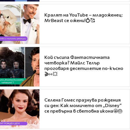
Кралят на YouTube – младоженец:
MrBeast се ожени!💍🥰
Кой съсипа Фантастичната
четворка? Майлс Телър
проговаря десетилетие по-късно
🎬👀💥
Селена Гомес празнува рождения
си ден: Как момичето от „Disney“
се превърна в световна икона🤩🎂