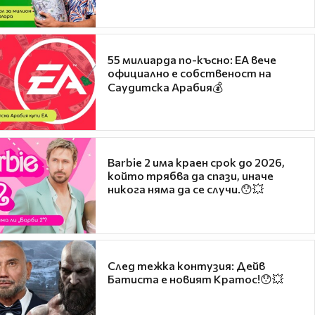
55 милиарда по-късно: EA вече
официално е собственост на
Саудитска Арабия💰
Barbie 2 има краен срок до 2026,
който трябва да спази, иначе
никога няма да се случи.😯💥
След тежка контузия: Дейв
Батиста е новият Кратос!😯💥