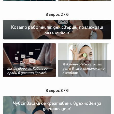
Въпрос 2 / 6
Когато работният ден свърши, поглеждаш
ли си мейла?
Изключено! Работният
Да, разбира се. Кой не го
ден е 8 часа, останалото
прави в днешно време?!
е живот!
Въпрос 3 / 6
Чувстваш ли се креативен и вдъхновен за
днешния ден?