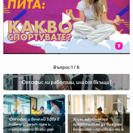
Въпрос 1 / 6
От офис ли работиш, или от вкъщи?
От офис и вече ми идва в
Хоум, но понякога
повече шумът там и
предпочитам да виждам
пътуването всеки ден
колегите – по-свежо ми е.