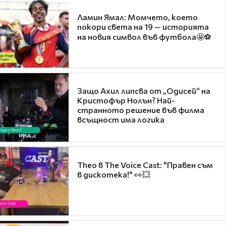
Ламин Ямал: Момчето, което
покори света на 19 — историята
на новия символ във футбола🤩⚽
Защо Ахил липсва от „Одисей“ на
Кристофър Нолън? Най-
странното решение във филма
всъщност има логика
Theo в The Voice Cast: "Правен съм
в дискотека!" 👀💥