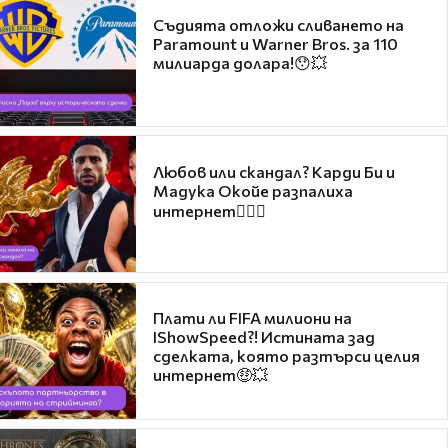
Съдията отложи сливането на
Paramount и Warner Bros. за 110
милиарда долара!😯💥
Любов или скандал? Карди Би и
Мадука Окойе разпалиха
интернет❤️‍🔥🔥
Плати ли FIFA милиони на
IShowSpeed?! Истината зад
сделката, която разтърси целия
интернет🤑💥