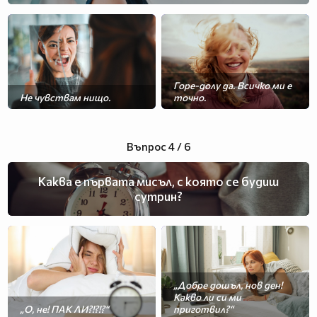
Горе-долу да. Всичко ми е
Не чувствам нищо.
точно.
Въпрос 4 / 6
Каква е първата мисъл, с която се будиш
сутрин?
„Добре дошъл, нов ден!
Какво ли си ми
„О, не! ПАК ЛИ?!?!?“
приготвил?“