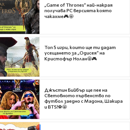
„Game of Thrones“ най-накрая
получава PC версията която
чакахме🎮🤩
Топ 5 игри, които ще ти дадат
усещането за „Одисея“ на
Кристофър Нолан🤩🎮
Джъстин Бийбър ще пее на
Световното първенство по
футбол заедно с Мадона, Шакира
и BTS!⚽🤩