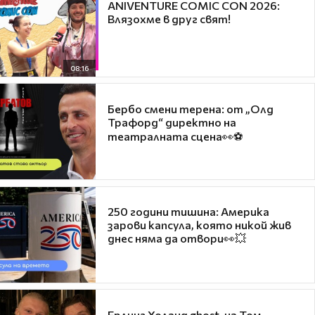
ANIVENTURE COMIC CON 2026:
Влязохме в друг свят!
08:16
Бербо смени терена: от „Олд
Трафорд“ директно на
театралната сцена👀⚽
250 години тишина: Америка
зарови капсула, която никой жив
днес няма да отвори👀💥
Ерлинг Холанд ghost-на Том