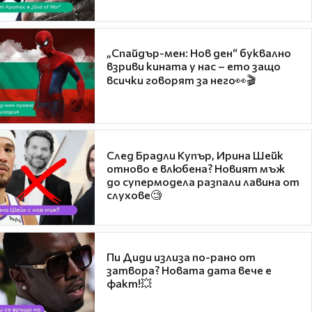
„Спайдър-мен: Нов ден“ буквално
взриви кината у нас – ето защо
всички говорят за него👀🎬
След Брадли Купър, Ирина Шейк
отново е влюбена? Новият мъж
до супермодела разпали лавина от
слухове🧐
Пи Диди излиза по-рано от
затвора? Новата дата вече е
факт!💥