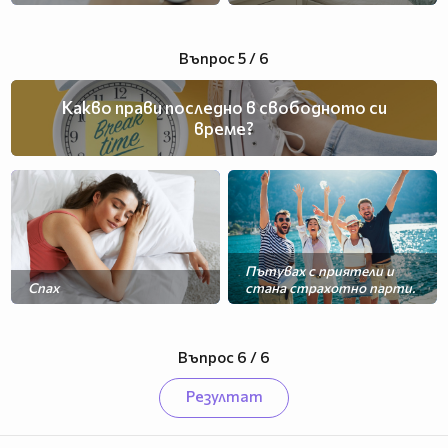
Въпрос 5 / 6
Какво прави последно в свободното си
време?
Пътувах с приятели и
Спах
стана страхотно парти.
Въпрос 6 / 6
Резултат