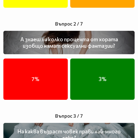
Въпрос 2 / 7
А знаеш ли колко процента от хората
изобщо нямат сексуални фантазии?
7%
3%
Въпрос 3 / 7
На каква възраст човек прави най-много
секс?