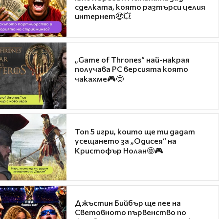
сделката, която разтърси целия
интернет🤑💥
„Game of Thrones“ най-накрая
получава PC версията която
чакахме🎮🤩
Топ 5 игри, които ще ти дадат
усещането за „Одисея“ на
Кристофър Нолан🤩🎮
Джъстин Бийбър ще пее на
Световното първенство по