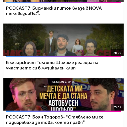
PODCAST7: Бирмански питон влезе в NOVA
телевизия!🐍😮
28:29
Българският Тимъти Шаламе реагира на
участието си в музикален клип
55:04
PODCAST7: ‪Боян Тодоров- "Отявлено ми се
подиграваха за това, което правя"