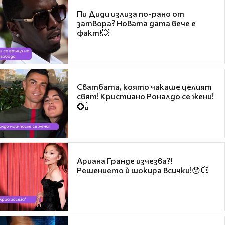
Пи Диди излиза по-рано от
затвора? Новата дата вече е
факт!💥
Сватбата, която чакаше целият
свят! Кристиано Роналдо се жени!
💍🍾
Ариана Гранде изчезва?!
Решението ѝ шокира всички!😯💥