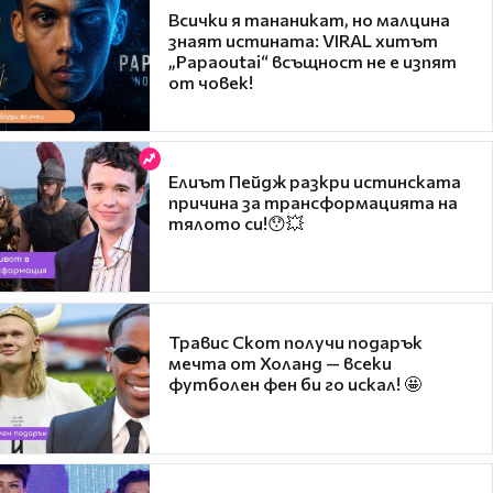
Всички я тананикат, но малцина
знаят истината: VIRAL хитът
„Papaoutai“ всъщност не е изпят
от човек!
Елиът Пейдж разкри истинската
причина за трансформацията на
тялото си!😯💥
Травис Скот получи подарък
мечта от Холанд — всеки
футболен фен би го искал! 🤩