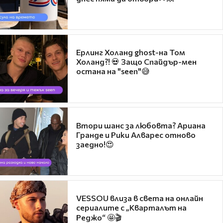
Ерлинг Холанд ghost-на Том
Холанд?! 💀 Защо Спайдър-мен
остана на "seen"😅
Втори шанс за любовта? Ариана
Гранде и Рики Алварес отново
заедно!😍
VESSOU влиза в света на онлайн
сериалите с „Кварталът на
Реджо“ 🤩🎬