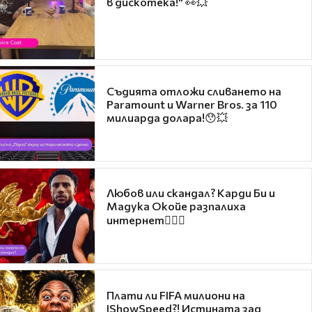
в дискотека!" 👀💥
Съдията отложи сливането на
Paramount и Warner Bros. за 110
милиарда долара!😯💥
Любов или скандал? Карди Би и
Мадука Окойе разпалиха
интернет❤️‍🔥🔥
Плати ли FIFA милиони на
IShowSpeed?! Истината зад