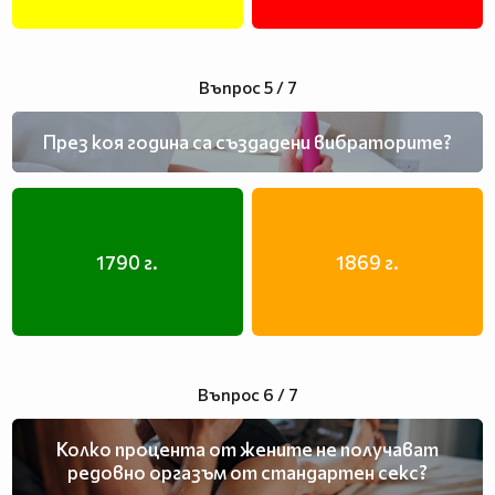
Въпрос 5 / 7
През коя година са създадени вибраторите?
1790 г.
1869 г.
Въпрос 6 / 7
Колко процента от жените не получават
редовно оргазъм от стандартен секс?