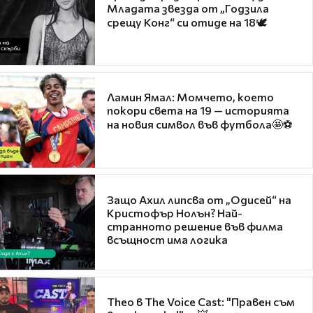
Младата звезда от „Годзила
срещу Конг“ си отиде на 18🕊️
Ламин Ямал: Момчето, което
покори света на 19 — историята
на новия символ във футбола🤩⚽
Защо Ахил липсва от „Одисей“ на
Кристофър Нолън? Най-
странното решение във филма
всъщност има логика
Theo в The Voice Cast: "Правен съм