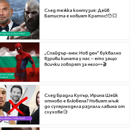
След тежка контузия: Дейв
Батиста е новият Кратос!😯💥
„Спайдър-мен: Нов ден“ буквално
взриви кината у нас – ето защо
всички говорят за него👀🎬
След Брадли Купър, Ирина Шейк
отново е влюбена? Новият мъж
до супермодела разпали лавина от
слухове🧐