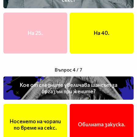
На 25.
На 40.
Въпрос 4 / 7
Кое от следните увеличава шансът за
оргазъм при жените?
Носенето на чорапи
Обилната закуска.
по време на секс.