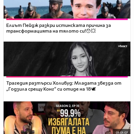
Елиът Пейдж разкри истинската причина за
трансформацията на тялото си!😯💥
Трагедия разтърси Холивуд: Младата звезда от
„Годзила срещу Конг“ си отиде на 18🕊️
01:01:07