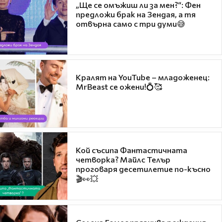
„Ще се омъжиш ли за мен?“: Фен
предложи брак на Зендая, а тя
отвърна само с три думи😅
Кралят на YouTube – младоженец:
MrBeast се ожени!💍🥰
Кой съсипа Фантастичната
четворка? Майлс Телър
проговаря десетилетие по-късно
🎬👀💥