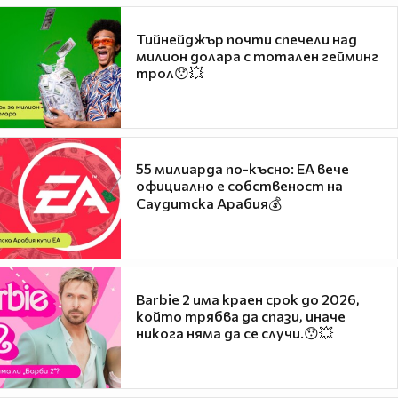
Тийнейджър почти спечели над
милион долара с тотален гейминг
трол😯💥
55 милиарда по-късно: EA вече
официално е собственост на
Саудитска Арабия💰
Barbie 2 има краен срок до 2026,
който трябва да спази, иначе
никога няма да се случи.😯💥