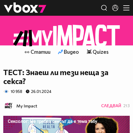
Member of
👾
👀 Статии
Видео
👾 Quizes
ТЕСТ: Знаеш ли тези неща за
секса?
10 958
26.01.2024
My Impact
СЛЕДВАЙ
213