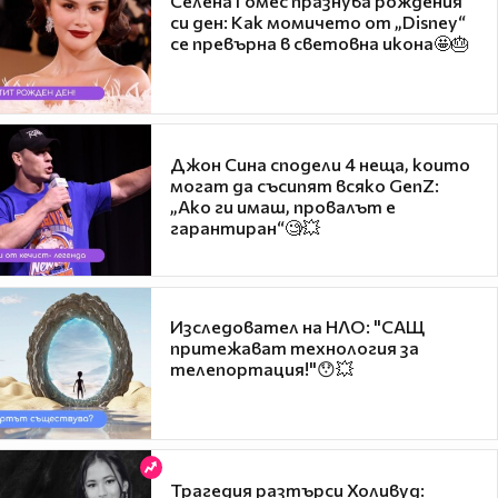
Селена Гомес празнува рождения
си ден: Как момичето от „Disney“
се превърна в световна икона🤩🎂
Джон Сина сподели 4 неща, които
могат да съсипят всяко GenZ:
„Ако ги имаш, провалът е
гарантиран“🧐💥
Изследовател на НЛО: "САЩ
притежават технология за
телепортация!"😯💥
Трагедия разтърси Холивуд: