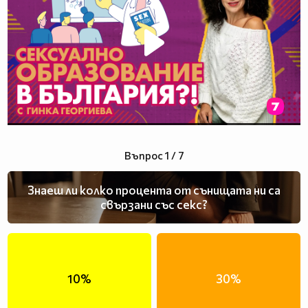
Въпрос 1 / 7
Знаеш ли колко процента от сънищата ни са
свързани със секс?
10%
30%