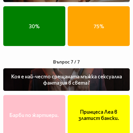
30%
75%
Въпрос 7 / 7
Коя е най-често срещаната мъжка сексуална
фантазия в света?
Принцеса Леа в
Барби по жартиери.
златист бански.