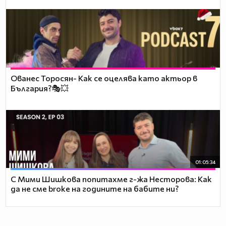
Ованес Торосян- Как се оцелява като актьор в
България?🎭💥
01:05:34
С Мими Шишкова попитахме г-жа Несторова: Как
да не сме broke на годините на бабите ни?