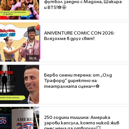
футбол заедно с Мадона, Шакира
и BTS!⚽🤩
ANIVENTURE COMIC CON 2026:
Влязохме в друг свят!
08:16
Бербо смени терена: от „Олд
Трафорд“ директно на
театралната сцена👀⚽
250 години тишина: Америка
зарови капсула, която никой жив
днес няма да отвори👀💥