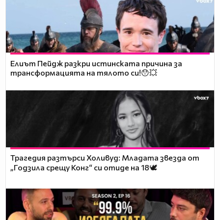
Елиът Пейдж разкри истинската причина за
трансформацията на тялото си!😯💥
Трагедия разтърси Холивуд: Младата звезда от
„Годзила срещу Конг“ си отиде на 18🕊️