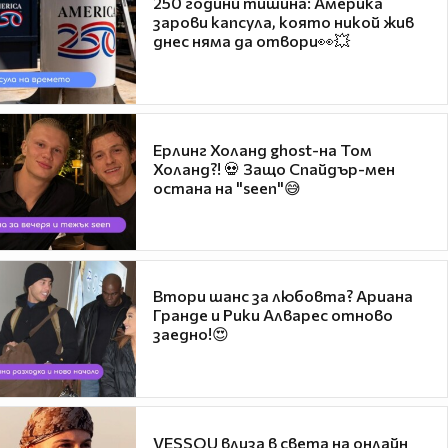
250 години тишина: Америка
зарови капсула, която никой жив
днес няма да отвори👀💥
Ерлинг Холанд ghost-на Том
Холанд?! 💀 Защо Спайдър-мен
остана на "seen"😅
Втори шанс за любовта? Ариана
Гранде и Рики Алварес отново
заедно!😍
VESSOU влиза в света на онлайн