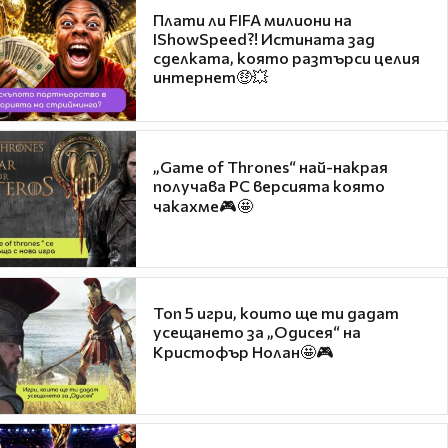
Плати ли FIFA милиони на
IShowSpeed?! Истината зад
сделката, която разтърси целия
интернет🤑💥
„Game of Thrones“ най-накрая
получава PC версията която
чакахме🎮🤩
Топ 5 игри, които ще ти дадат
усещането за „Одисея“ на
Кристофър Нолан🤩🎮