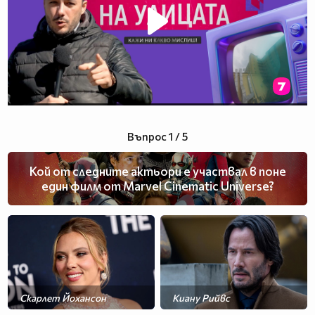
Въпрос 1 / 5
Кой от следните актьори е участвал в поне
един филм от Marvel Cinematic Universe?
Скарлет Йохансон
Киану Рийвс
Ален Делон