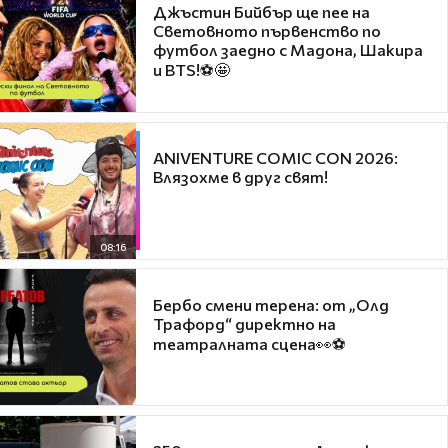
Джъстин Бийбър ще пее на
Световното първенство по
футбол заедно с Мадона, Шакира
и BTS!⚽🤩
ANIVENTURE COMIC CON 2026:
Влязохме в друг свят!
08:16
Бербо смени терена: от „Олд
Трафорд“ директно на
театралната сцена👀⚽