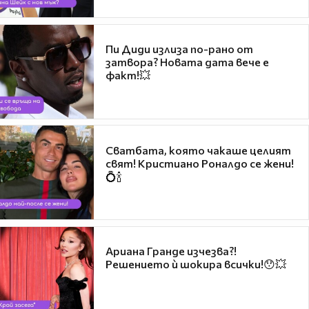
Пи Диди излиза по-рано от
затвора? Новата дата вече е
факт!💥
Сватбата, която чакаше целият
свят! Кристиано Роналдо се жени!
💍🍾
Ариана Гранде изчезва?!
Решението ѝ шокира всички!😯💥