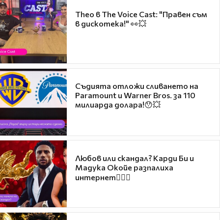
Theo в The Voice Cast: "Правен съм
в дискотека!" 👀💥
Съдията отложи сливането на
Paramount и Warner Bros. за 110
милиарда долара!😯💥
Любов или скандал? Карди Би и
Мадука Окойе разпалиха
интернет❤️‍🔥🔥