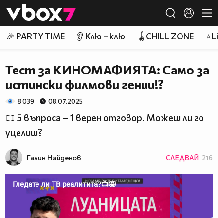
Member of
👾
🎉 PARTY TIME
👂 Клю – клю
🪀CHILL ZONE
⭐Li
Тест за КИНОМАФИЯТА: Само за
истински филмови гении!?
8 039
08.07.2025
🎞️ 5 въпроса – 1 верен отговор. Можеш ли го
уцелиш?
Галин Найденов
СЛЕДВАЙ
216