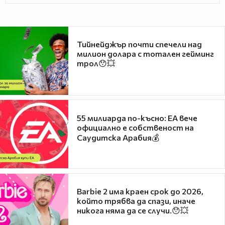
Тийнейджър почти спечели над
милион долара с тотален гейминг
трол😯💥
55 милиарда по-късно: EA вече
официално е собственост на
Саудитска Арабия💰
Barbie 2 има краен срок до 2026,
който трябва да спази, иначе
никога няма да се случи.😯💥