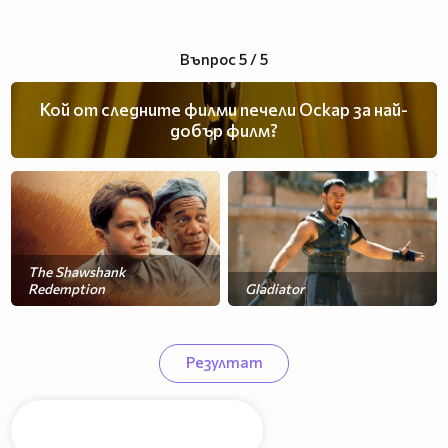
Въпрос 5 / 5
Кой от следните филми печели Оскар за най-
добър филм?
The Shawshank
Redemption
Gladiator
Хари Потър
Резултат