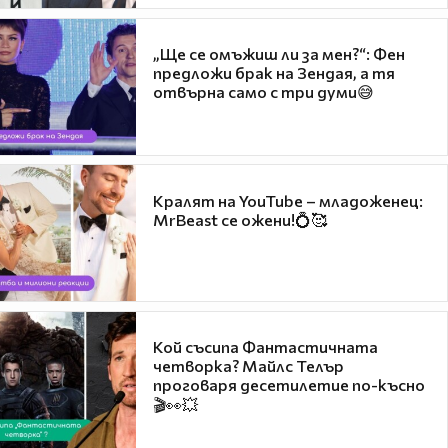
„Ще се омъжиш ли за мен?“: Фен
предложи брак на Зендая, а тя
отвърна само с три думи😅
Кралят на YouTube – младоженец:
MrBeast се ожени!💍🥰
Кой съсипа Фантастичната
четворка? Майлс Телър
проговаря десетилетие по-късно
🎬👀💥