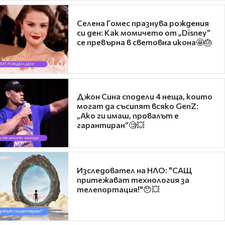
Селена Гомес празнува рождения
си ден: Как момичето от „Disney“
се превърна в световна икона🤩🎂
Джон Сина сподели 4 неща, които
могат да съсипят всяко GenZ:
„Ако ги имаш, провалът е
гарантиран“🧐💥
Изследовател на НЛО: "САЩ
притежават технология за
телепортация!"😯💥