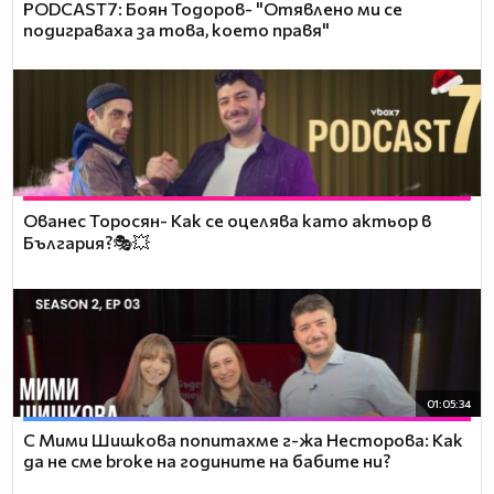
PODCAST7: ‪Боян Тодоров- "Отявлено ми се
подиграваха за това, което правя"
Ованес Торосян- Как се оцелява като актьор в
България?🎭💥
01:05:34
С Мими Шишкова попитахме г-жа Несторова: Как
да не сме broke на годините на бабите ни?