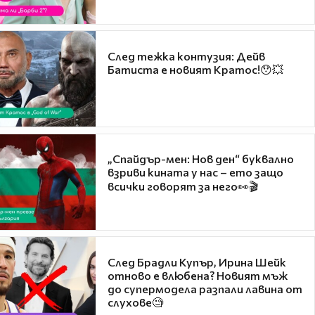
След тежка контузия: Дейв
Батиста е новият Кратос!😯💥
„Спайдър-мен: Нов ден“ буквално
взриви кината у нас – ето защо
всички говорят за него👀🎬
След Брадли Купър, Ирина Шейк
отново е влюбена? Новият мъж
до супермодела разпали лавина от
слухове🧐