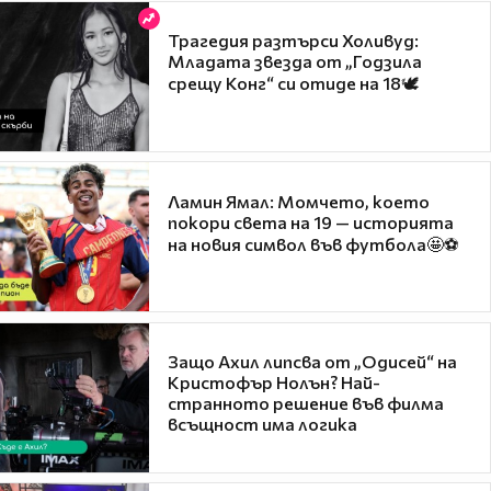
Трагедия разтърси Холивуд:
Младата звезда от „Годзила
срещу Конг“ си отиде на 18🕊️
Ламин Ямал: Момчето, което
покори света на 19 — историята
на новия символ във футбола🤩⚽
Защо Ахил липсва от „Одисей“ на
Кристофър Нолън? Най-
странното решение във филма
всъщност има логика