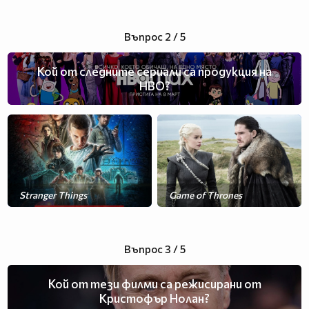
Въпрос 2 / 5
Кой от следните сериали са продукция на
HBO?
Stranger Things
Game of Thrones
The Mandalorian
Въпрос 3 / 5
Кой от тези филми са режисирани от
Кристофър Нолан?