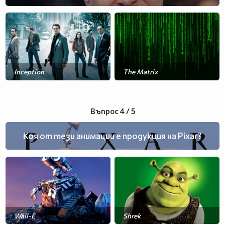
Inception
The Matrix
Американски пай
Въпрос 4 / 5
Коя от тези анимации е продукция на Pixar?
Wall-E
Shrek
Ice Age