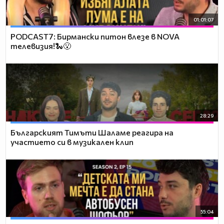
01:01:07
PODCAST7: Бирмански питон влезе в NOVA
телевизия!🐍😮
28:29
Българският Тимъти Шаламе реагира на
участието си в музикален клип
55:04