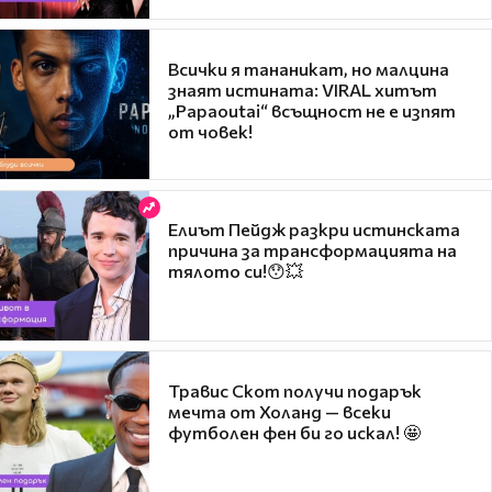
Всички я тананикат, но малцина
знаят истината: VIRAL хитът
„Papaoutai“ всъщност не е изпят
от човек!
Елиът Пейдж разкри истинската
причина за трансформацията на
тялото си!😯💥
Травис Скот получи подарък
мечта от Холанд — всеки
футболен фен би го искал! 🤩