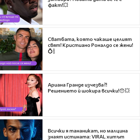
факт!💥
Сватбата, която чакаше целият
свят! Кристиано Роналдо се жени!
💍🍾
Ариана Гранде изчезва?!
Решението ѝ шокира всички!😯💥
Всички я тананикат, но малцина
знаят истината: VIRAL хитът