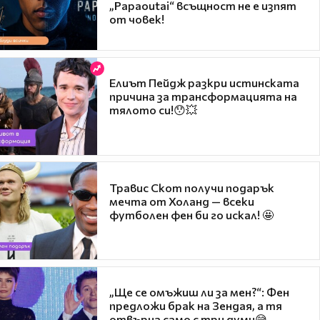
„Papaoutai“ всъщност не е изпят
от човек!
Елиът Пейдж разкри истинската
причина за трансформацията на
тялото си!😯💥
Травис Скот получи подарък
мечта от Холанд — всеки
футболен фен би го искал! 🤩
„Ще се омъжиш ли за мен?“: Фен
предложи брак на Зендая, а тя
отвърна само с три думи😅