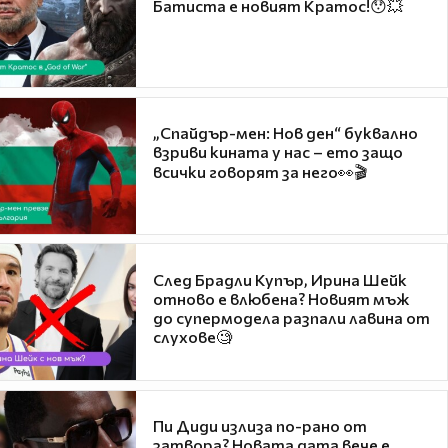
Батиста е новият Кратос!😯💥
„Спайдър-мен: Нов ден“ буквално
взриви кината у нас – ето защо
всички говорят за него👀🎬
След Брадли Купър, Ирина Шейк
отново е влюбена? Новият мъж
до супермодела разпали лавина от
слухове🧐
Пи Диди излиза по-рано от
затвора? Новата дата вече е