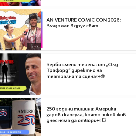
ANIVENTURE COMIC CON 2026:
Влязохме в друг свят!
08:16
Бербо смени терена: от „Олд
Трафорд“ директно на
театралната сцена👀⚽
250 години тишина: Америка
зарови капсула, която никой жив
днес няма да отвори👀💥