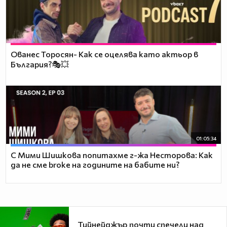
Ованес Торосян- Как се оцелява като актьор в
България?🎭💥
01:05:34
С Мими Шишкова попитахме г-жа Несторова: Как
да не сме broke на годините на бабите ни?
Тийнейджър почти спечели над