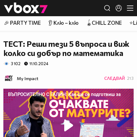
Member of
👾
🎉 PARTY TIME
👂 Клю – клю
🪀CHILL ZONE
⭐Li
ТЕСТ: Реши тези 5 въпроса и виж
колко си добър по математика
3 102
11.10.2024
My Impact
СЛЕДВАЙ
213