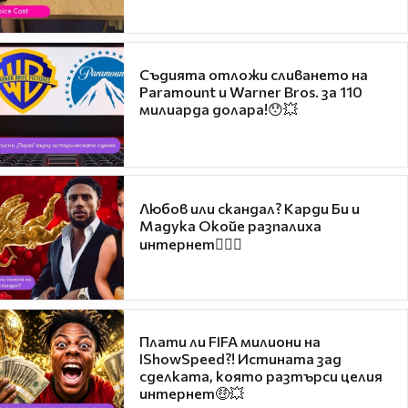
Съдията отложи сливането на
Paramount и Warner Bros. за 110
милиарда долара!😯💥
Любов или скандал? Карди Би и
Мадука Окойе разпалиха
интернет❤️‍🔥🔥
Плати ли FIFA милиони на
IShowSpeed?! Истината зад
сделката, която разтърси целия
интернет🤑💥