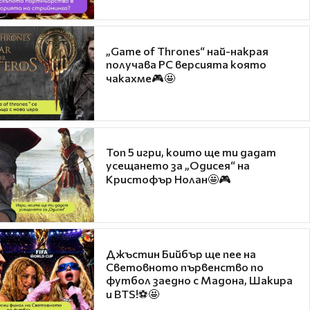
„Game of Thrones“ най-накрая
получава PC версията която
чакахме🎮🤩
Топ 5 игри, които ще ти дадат
усещането за „Одисея“ на
Кристофър Нолан🤩🎮
Джъстин Бийбър ще пее на
Световното първенство по
футбол заедно с Мадона, Шакира
и BTS!⚽🤩