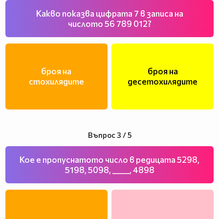
Какво показва цифрата 7 в записа на
числото 56 789 012?
броя на
броя на
стохилядите
десетохилядите
Въпрос 3 / 5
Кое е пропуснатото число в редицата 5298,
5198, 5098, _____, 4898