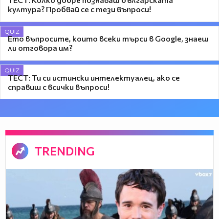
култура? Пробвай се с тези въпроси!
QUIZ
Ето въпросите, които всеки търси в Google, знаеш
ли отговора им?
QUIZ
ТЕСТ: Ти си истински интелектуалец, ако се
справиш с всички въпроси!
TRENDING