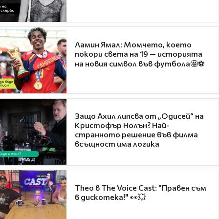
Ламин Ямал: Момчето, което
покори света на 19 — историята
на новия символ във футбола🤩⚽
Защо Ахил липсва от „Одисей“ на
Кристофър Нолън? Най-
странното решение във филма
всъщност има логика
Theo в The Voice Cast: "Правен съм
в дискотека!" 👀💥