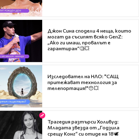
Джон Сина сподели 4 неща, които
могат да съсипят всяко GenZ:
„Ако ги имаш, провалът е
гарантиран“🧐💥
Изследовател на НЛО: "САЩ
притежават технология за
телепортация!"😯💥
Трагедия разтърси Холивуд:
Младата звезда от „Годзила
срещу Конг“ си отиде на 18🕊️