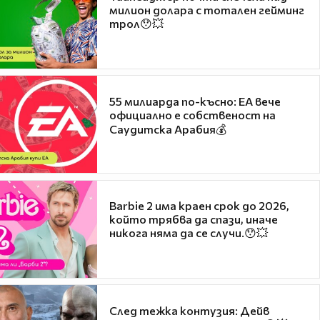
милион долара с тотален гейминг
трол😯💥
55 милиарда по-късно: EA вече
официално е собственост на
Саудитска Арабия💰
Barbie 2 има краен срок до 2026,
който трябва да спази, иначе
никога няма да се случи.😯💥
След тежка контузия: Дейв