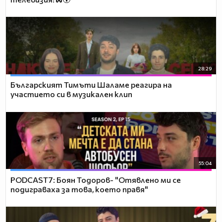
28:29
Българският Тимъти Шаламе реагира на
участието си в музикален клип
55:04
PODCAST7: ‪Боян Тодоров- "Отявлено ми се
подиграваха за това, което правя"