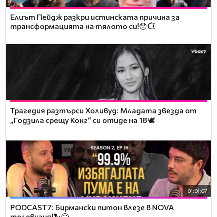
Елиът Пейдж разкри истинската причина за
трансформацията на тялото си!😯💥
Трагедия разтърси Холивуд: Младата звезда от
„Годзила срещу Конг“ си отиде на 18🕊️
01:01:07
PODCAST7: Бирмански питон влезе в NOVA
телевизия!🐍😮