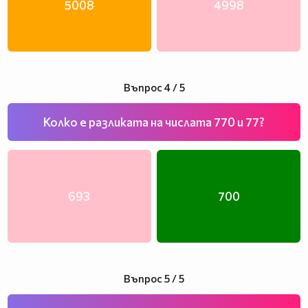
5008
4998
Въпрос 4 / 5
Колко е разликата на числата 770 и 77?
693
700
Въпрос 5 / 5