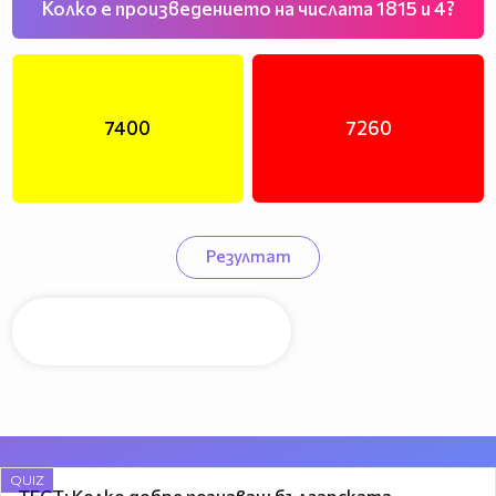
Колко е произведението на числата 1815 и 4?
7400
7260
Резултат
QUIZ
ТЕСТ: Колко добре познаваш българската