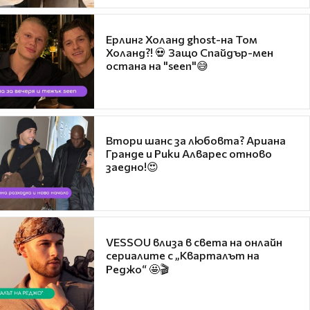
Ерлинг Холанд ghost-на Том
Холанд?! 💀 Защо Спайдър-мен
остана на "seen"😅
Втори шанс за любовта? Ариана
Гранде и Рики Алварес отново
заедно!😍
VESSOU влиза в света на онлайн
сериалите с „Кварталът на
Реджо“ 🤩🎬