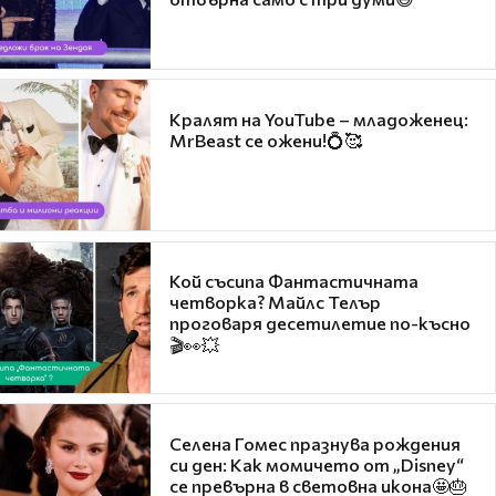
Кралят на YouTube – младоженец:
MrBeast се ожени!💍🥰
Кой съсипа Фантастичната
четворка? Майлс Телър
проговаря десетилетие по-късно
🎬👀💥
Селена Гомес празнува рождения
си ден: Как момичето от „Disney“
се превърна в световна икона🤩🎂