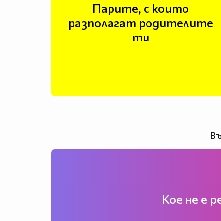
Парите, с които
разполагат родителите
ти
Въ
Кое не е р