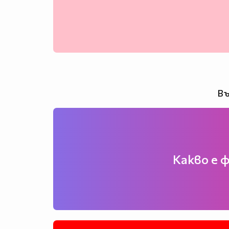
Въ
Какво е 