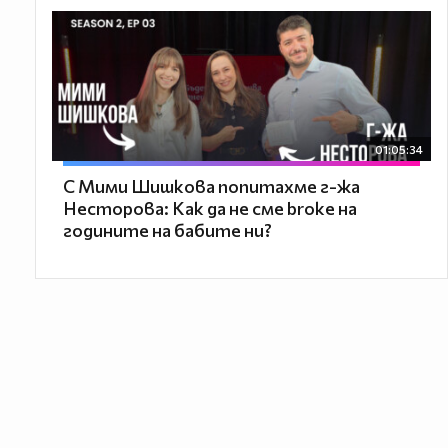
01:05:34
С Мими Шишкова попитахме г-жа
Несторова: Как да не сме broke на
годините на бабите ни?