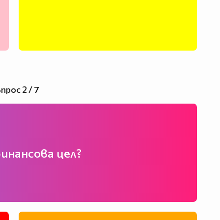
прос 2 / 7
финансова цел?