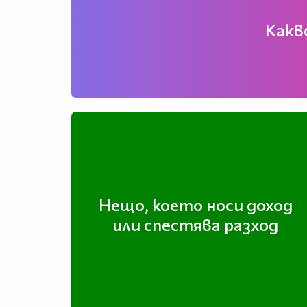
Какв
Нещо, което носи доход
или спестява разход