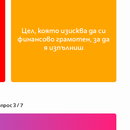
Цел, която изисква да си
финансово грамотен, за да
я изпълниш
прос 3 / 7