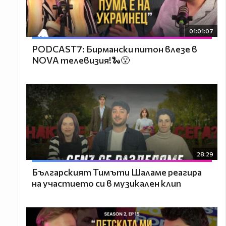
01:01:07
PODCAST7: Бирмански питон влезе в
NOVA телевизия!🐍😮
28:29
Българският Тимъти Шаламе реагира
на участието си в музикален клип