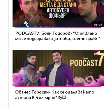
55:04
PODCAST7: ‪Боян Тодоров- "Отявлено
ми се подиграваха за това, което правя"
Ованес Торосян- Как се оцелява като
актьор в България?🎭💥