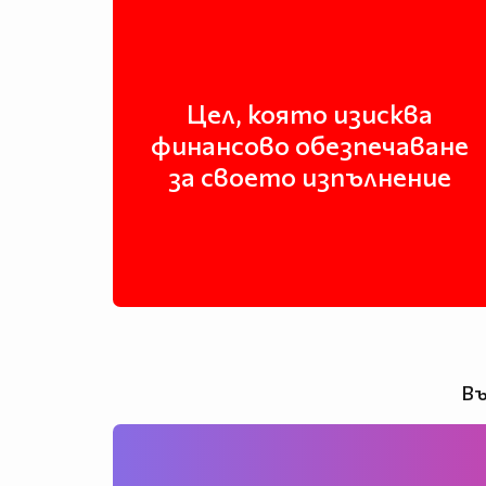
Цел, която изисква
финансово обезпечаване
за своето изпълнение
Въ