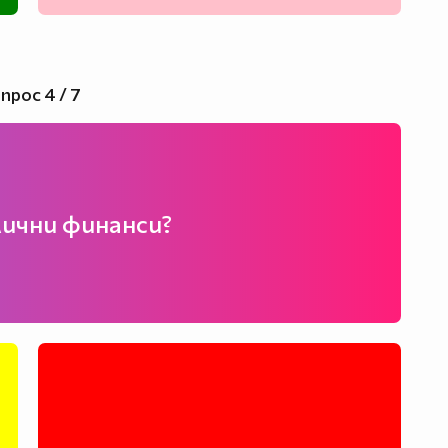
прос 4 / 7
лични финанси?