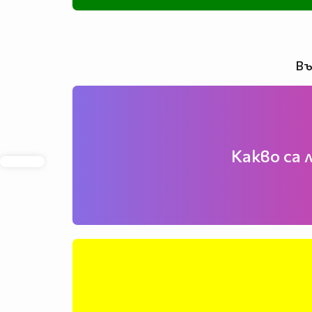
Въ
Какво са 