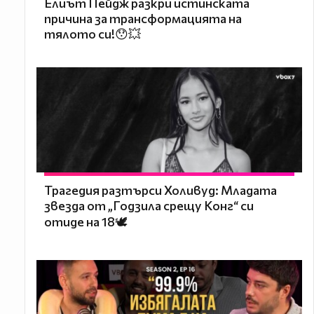
Елиът Пейдж разкри истинската
причина за трансформацията на
тялото си!😯💥
Трагедия разтърси Холивуд: Младата
звезда от „Годзила срещу Конг“ си
отиде на 18🕊️