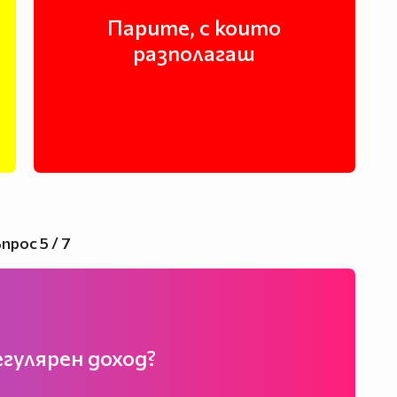
Парите, с които
разполагаш
прос 5 / 7
егулярен доход?