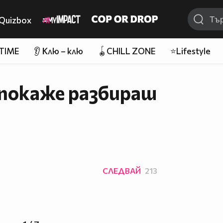
Quizbox
 TIME
👂 Клю – клю
🪀CHILL ZONE
⭐Lifestyle
 покаже разбираш
СЛЕДВАЙ
213