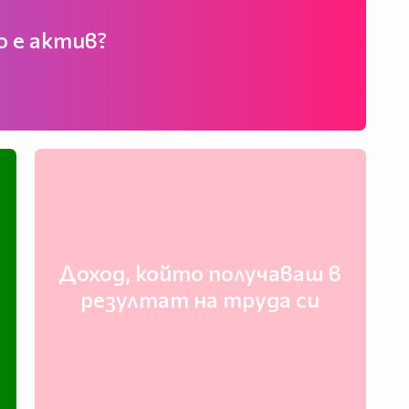
о е актив?
Доход, който получаваш в
резултат на труда си