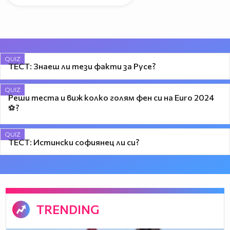
QUIZ
ТЕСТ: Знаеш ли тези факти за Русе?
QUIZ
Реши теста и виж колко голям фен си на Euro 2024
⚽?
QUIZ
ТЕСТ: Истински софиянец ли си?
TRENDING