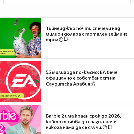
Тийнейджър почти спечели над
милион долара с тотален гейминг
трол😯💥
55 милиарда по-късно: EA вече
официално е собственост на
Саудитска Арабия💰
Barbie 2 има краен срок до 2026,
който трябва да спази, иначе
никога няма да се случи.😯💥