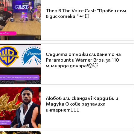
Theo в The Voice Cast: "Правен съм
в дискотека!" 👀💥
Съдията отложи сливането на
Paramount и Warner Bros. за 110
милиарда долара!😯💥
Любов или скандал? Карди Би и
Мадука Окойе разпалиха
интернет❤️‍🔥🔥