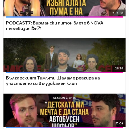
01:01:07
PODCAST7: Бирмански питон влезе в NOVA
телевизия!🐍😮
28:29
Българският Тимъти Шаламе реагира на
участието си в музикален клип
55:04