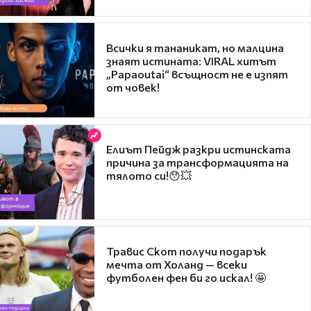
Всички я тананикат, но малцина
знаят истината: VIRAL хитът
„Papaoutai“ всъщност не е изпят
от човек!
Елиът Пейдж разкри истинската
причина за трансформацията на
тялото си!😯💥
Травис Скот получи подарък
мечта от Холанд — всеки
футболен фен би го искал! 🤩