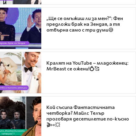
„Ще се омъжиш ли за мен?“: Фен
предложи брак на Зендая, а тя
отвърна само с три думи😅
Кралят на YouTube – младоженец:
MrBeast се ожени!💍🥰
Кой съсипа Фантастичната
четворка? Майлс Телър
проговаря десетилетие по-късно
🎬👀💥