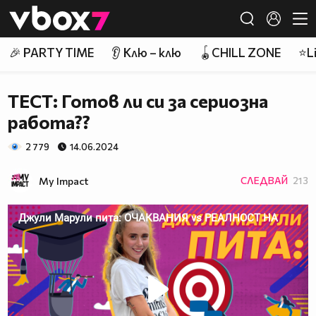
Member of
👾
🎉 PARTY TIME
👂 Клю – клю
🪀CHILL ZONE
⭐Li
TЕСТ: Готов ли си за сериозна
работа??
2 779
14.06.2024
My Impact
СЛЕДВАЙ
213