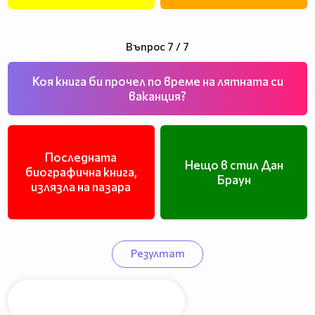
Въпрос 7 / 7
Коя книга би прочел по време на лятната си
ваканция?
Последната
Нещо в стил Дан
биографична книга,
Браун
излязла на пазара
Резултат