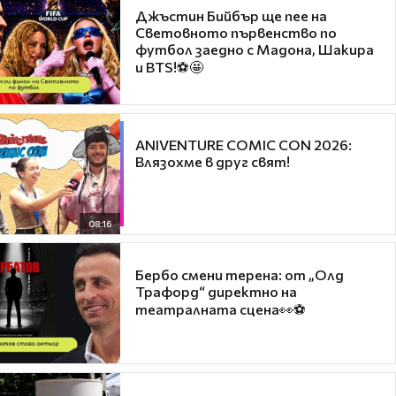
Джъстин Бийбър ще пее на
Световното първенство по
футбол заедно с Мадона, Шакира
и BTS!⚽🤩
ANIVENTURE COMIC CON 2026:
Влязохме в друг свят!
08:16
Бербо смени терена: от „Олд
Трафорд“ директно на
театралната сцена👀⚽