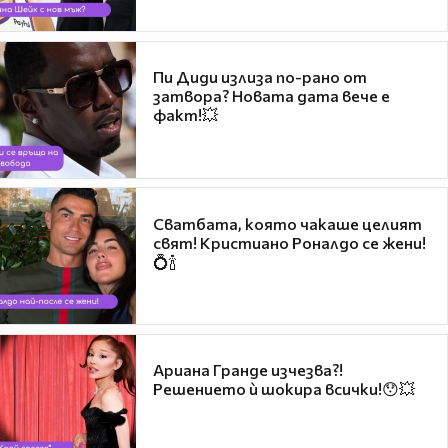
Пи Диди излиза по-рано от
затвора? Новата дата вече е
факт!💥
Сватбата, която чакаше целият
свят! Кристиано Роналдо се жени!
💍🍾
Ариана Гранде изчезва?!
Решението ѝ шокира всички!😯💥