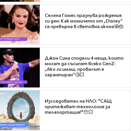
Селена Гомес празнува рождения
си ден: Как момичето от „Disney“
се превърна в световна икона🤩🎂
Джон Сина сподели 4 неща, които
могат да съсипят всяко GenZ:
„Ако ги имаш, провалът е
гарантиран“🧐💥
Изследовател на НЛО: "САЩ
притежават технология за
телепортация!"😯💥