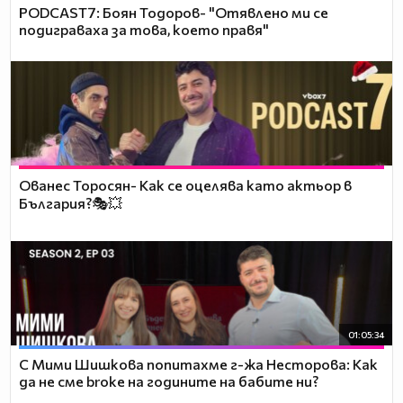
PODCAST7: ‪Боян Тодоров- "Отявлено ми се
подиграваха за това, което правя"
Ованес Торосян- Как се оцелява като актьор в
България?🎭💥
01:05:34
С Мими Шишкова попитахме г-жа Несторова: Как
да не сме broke на годините на бабите ни?