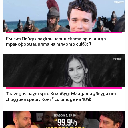
Елиът Пейдж разкри истинската причина за
трансформацията на тялото си!😯💥
Трагедия разтърси Холивуд: Младата звезда от
„Годзила срещу Конг“ си отиде на 18🕊️