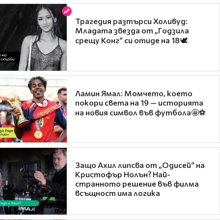
Трагедия разтърси Холивуд:
Младата звезда от „Годзила
срещу Конг“ си отиде на 18🕊️
Ламин Ямал: Момчето, което
покори света на 19 — историята
на новия символ във футбола🤩⚽
Защо Ахил липсва от „Одисей“ на
Кристофър Нолън? Най-
странното решение във филма
всъщност има логика