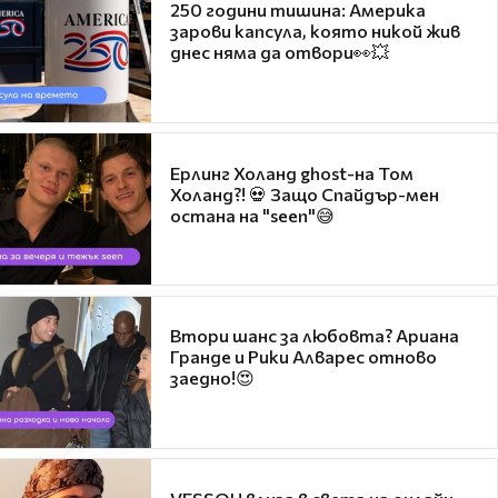
250 години тишина: Америка
зарови капсула, която никой жив
днес няма да отвори👀💥
Ерлинг Холанд ghost-на Том
Холанд?! 💀 Защо Спайдър-мен
остана на "seen"😅
Втори шанс за любовта? Ариана
Гранде и Рики Алварес отново
заедно!😍