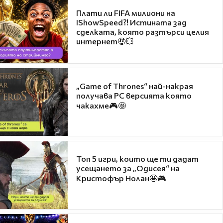
Плати ли FIFA милиони на
IShowSpeed?! Истината зад
сделката, която разтърси целия
интернет🤑💥
„Game of Thrones“ най-накрая
получава PC версията която
чакахме🎮🤩
Топ 5 игри, които ще ти дадат
усещането за „Одисея“ на
Кристофър Нолан🤩🎮