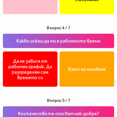
Въпрос 4 / 7
Какво искаш да ти е работното време
Да не завися от
работен график. Да
Като на чиновник
разпределям сам
времето си
Въпрос 5 / 7
Кои качества те описват най-добре?