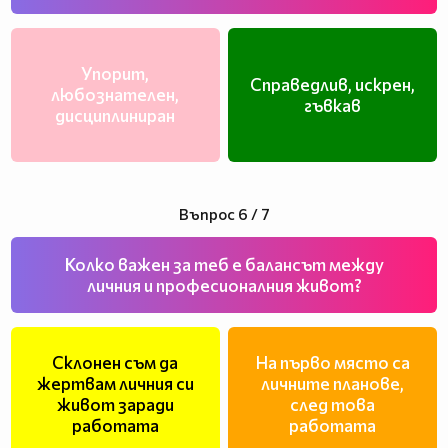
Упорит,
Справедлив, искрен,
любознателен,
гъвкав
дисциплиниран
Въпрос 6 / 7
Колко важен за теб е балансът между
личния и професионалния живот?
Склонен съм да
На първо място са
жертвам личния си
личните планове,
живот заради
след това
работата
работата