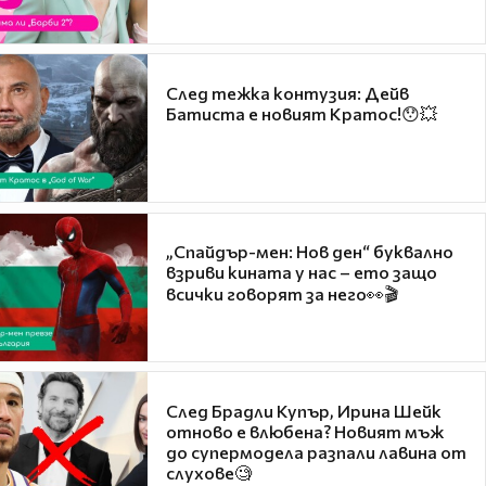
След тежка контузия: Дейв
Батиста е новият Кратос!😯💥
„Спайдър-мен: Нов ден“ буквално
взриви кината у нас – ето защо
всички говорят за него👀🎬
След Брадли Купър, Ирина Шейк
отново е влюбена? Новият мъж
до супермодела разпали лавина от
слухове🧐