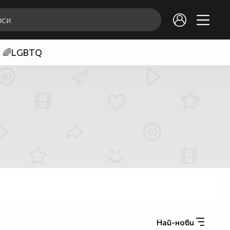
🌈LGBTQ
Най-нови