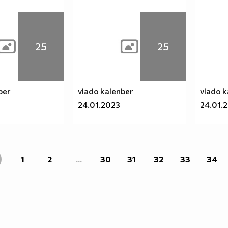
25
25
ber
vlado kalenber
vlado k
24.01.2023
24.01.
1
2
...
30
31
32
33
34