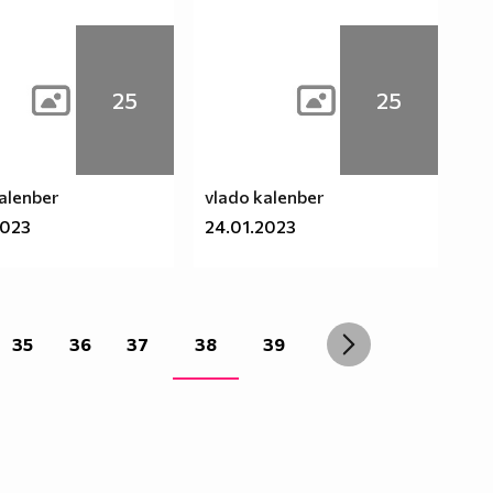
25
25
alenber
vlado kalenber
2023
24.01.2023
35
36
37
38
39