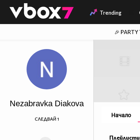
Member of
👾
Trending
🎉 PARTY
Nezabravka Diakova
Начало
СЛЕДВАЙ
1
Плейлисти