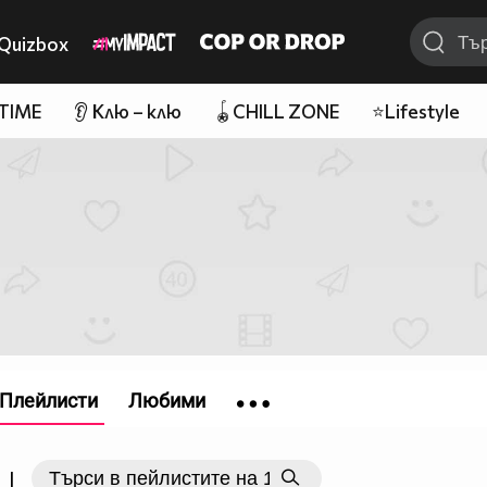
Quizbox
 TIME
👂 Клю – клю
🪀CHILL ZONE
⭐Lifestyle
Плейлисти
Любими
|