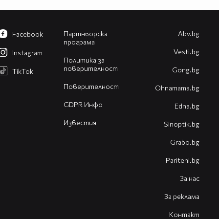
Партньорска
Abv.bg
Facebook
програма
Vesti.bg
Instagram
Политика за
поверителност
Gong.bg
TikTok
Поверителност
Оhnamama.bg
GDPR Инфо
Edna.bg
Известия
Sinoptik.bg
Grabo.bg
Pariteni.bg
За нас
За реклама
Контакт