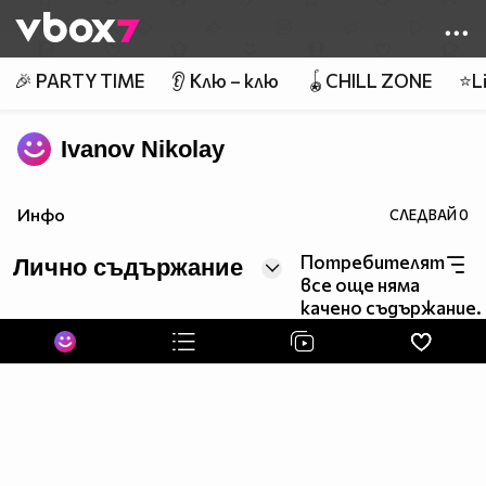
Member of
👾
🎉 PARTY TIME
👂 Клю – клю
🪀CHILL ZONE
⭐Li
Ivanov Nikolay
Инфо
СЛЕДВАЙ
0
Потребителят
Лично съдържание
все още няма
качено съдържание.