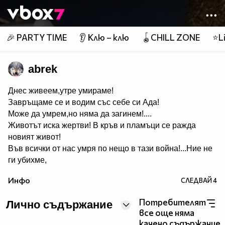
Member of
👾
🎉 PARTY TIME
👂 Клю – клю
🪀CHILL ZONE
⭐Li
abrek
Днес живеем,утре умираме!
Завръщаме се и водим със себе си Ада!
Може да умрем,но няма да загинем!....
Животът иска жертви! В кръв и пламъци се ражда
новият живот!
Във всички от нас умря по нещо в тази война!...Ние не
ги убихме,
ние им позвололихме да живеят! Ние отново ще ги
Инфо
СЛЕДВАЙ
4
смажем с каменни сърца!!!...
Потребителят
Лично съдържание
все още няма
http://www.ataka.tv/
качено съдържание.