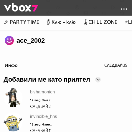
Member of
👾
🎉 PARTY TIME
👂 Клю – клю
🪀CHILL ZONE
⭐Li
ace_2002
Инфо
СЛЕДВАЙ
35
Добавили ме като приятел
bishamonten
12 год. 3 мес.
СЛЕДВАЙ
2
invincible_hns
12 год. 4 мес.
СЛЕДВАЙ
11