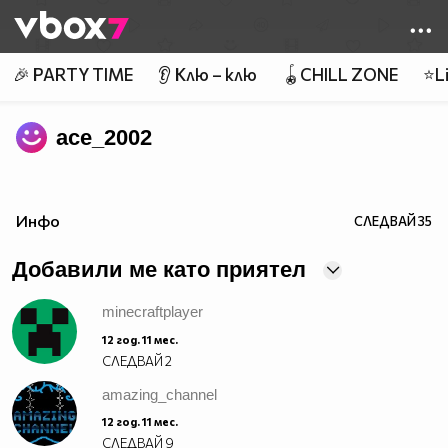
Member of
👾
🎉 PARTY TIME
👂 Клю – клю
🪀CHILL ZONE
⭐Li
ace_2002
Инфо
СЛЕДВАЙ
35
Добавили ме като приятел
minecraftplayer
12 год. 11 мес.
СЛЕДВАЙ
2
amazing_channel
12 год. 11 мес.
СЛЕДВАЙ
9