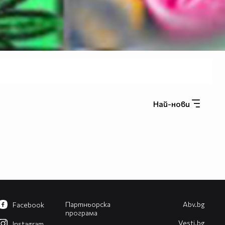
Най-нови
Партньорска
Abv.bg
Facebook
програма
Vesti.bg
Instagram