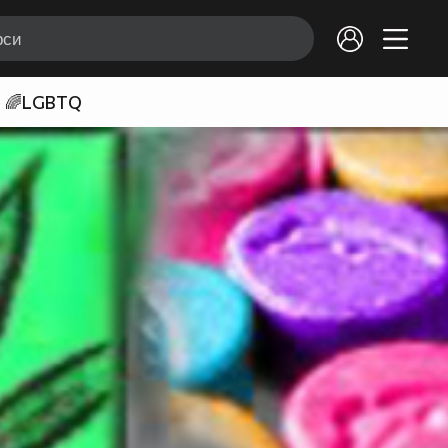
🌈LGBTQ