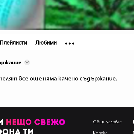
Плейлисти
Любими
ържание
елят все още няма качено съдържание.
Общи условия
Кодекс