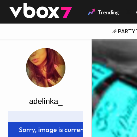
Member of
👾
Trending
🎉 PARTY
adelinka_