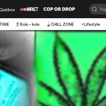
Quizbox
 TIME
👂 Клю – клю
🪀CHILL ZONE
⭐Lifestyle