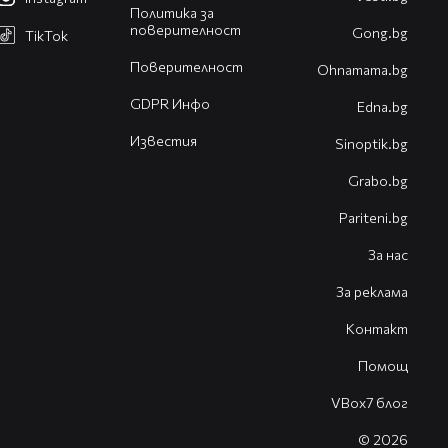
Политика за
поверителност
Gong.bg
TikTok
Поверителност
Оhnamama.bg
GDPR Инфо
Edna.bg
Известия
Sinoptik.bg
Grabo.bg
Pariteni.bg
За нас
За реклама
Контакт
Помощ
VBox7 блог
© 2026