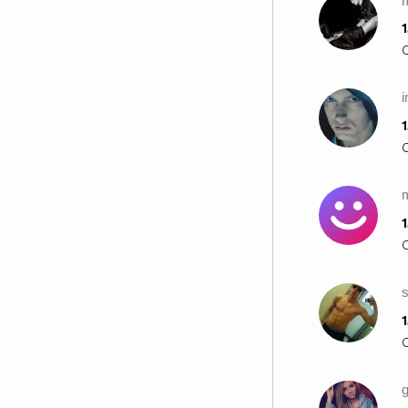
1
1
1
1
g