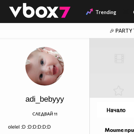
Member of
👾
Trending
🎉 PARTY
adi_bebyyy
Начало
СЛЕДВАЙ
11
olelel :D :D:D:D:D:D
Моите пр