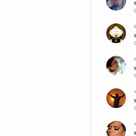
1
l
1
d
1
v
1
1