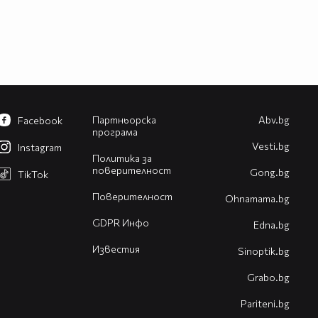
Партньорска
Abv.bg
Facebook
програма
Vesti.bg
Instagram
Политика за
поверителност
Gong.bg
TikTok
Поверителност
Оhnamama.bg
GDPR Инфо
Edna.bg
Известия
Sinoptik.bg
Grabo.bg
Pariteni.bg