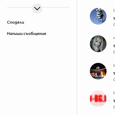
f
1
Сподели
Напиши съобщение
1
t
1
1