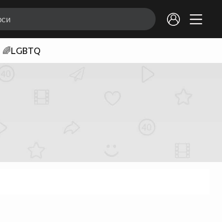
🌈LGBTQ