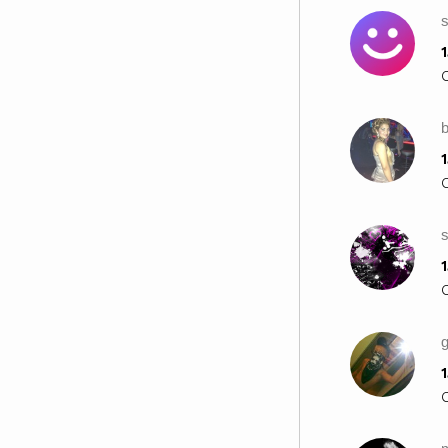
1
1
s
1
g
1