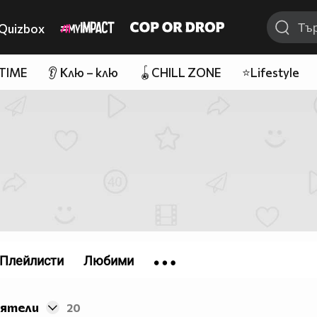
Quizbox
 TIME
👂 Клю – клю
🪀CHILL ZONE
⭐Lifestyle
Плейлисти
Любими
иятели
20