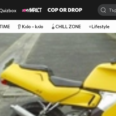
Quizbox
 TIME
👂 Клю – клю
🪀CHILL ZONE
⭐Lifestyle