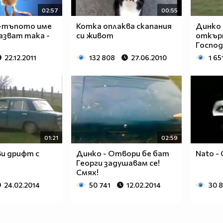
02:57
00:55
й-тъпото име
Котка оплаква скапания
Динко 
казват така -
си живот
откър
Господ
22.12.2011
132 808
27.06.2010
1 65
01:21
02:59
и дрифт с
Динко - Отвори бе бат
Nato - 
Георги задушавам се!
Смях!
24.02.2014
50 741
12.02.2014
30 