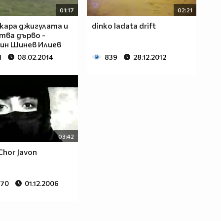
01:17
02:21
кара джигулата и
dinko ladata drift
тва дърво -
ин Шинев Илиев
1
08.02.2014
839
28.12.2012
03:42
Chor Javon
870
01.12.2006