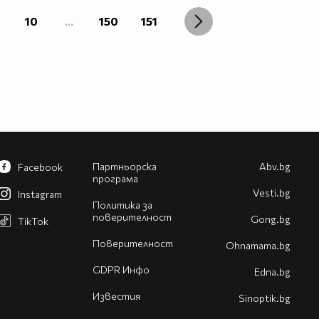
10
...
150
151
Партньорска
Abv.bg
Facebook
програма
Vesti.bg
Instagram
Политика за
поверителност
Gong.bg
TikTok
Поверителност
Оhnamama.bg
GDPR Инфо
Edna.bg
Известия
Sinoptik.bg