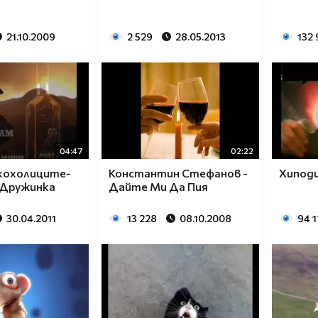
21.10.2009
2 529
28.05.2013
132
04:47
02:22
лкохолиците-
Константин Стефанов -
Хиподи
 Дружинка
Дайте Ми Да Пия
30.04.2011
13 228
08.10.2008
94 