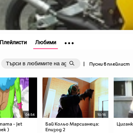
Плейлисти
Любими
|
Пусни в плейлист
04:54
10:16
ата - Jet
Бай Кольо Марсианеца:
Циганк
чек )
Епизод 2