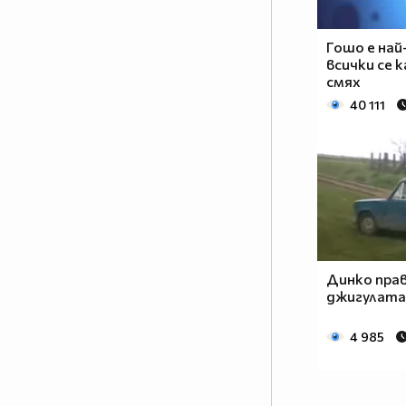
Гошо е на
всички се 
смях
40 111
Динко прав
джигулата
4 985