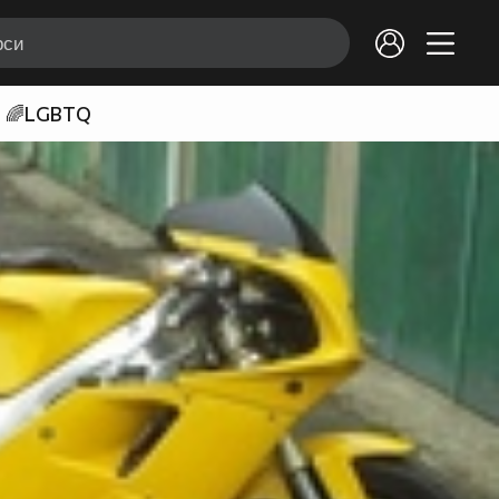
🌈LGBTQ