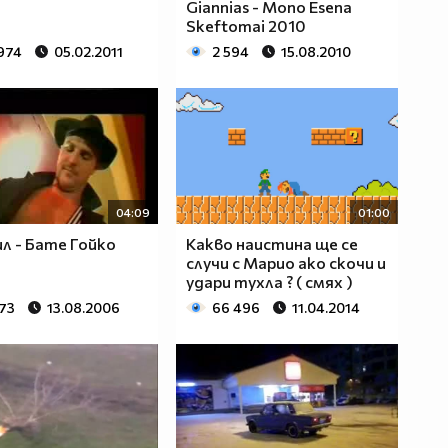
Giannias - Mono Esena
Skeftomai 2010
 974
05.02.2011
2 594
15.08.2010
04:09
01:00
л - Бате Гойко
Какво наистина ще се
случи с Марио ако скочи и
удари тухла ? ( смях )
173
13.08.2006
66 496
11.04.2014