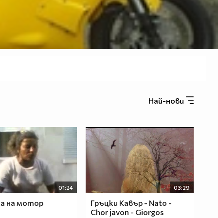
Най-нови
01:24
03:29
а на мотор
Гръцки Кавър - Nato -
Chor javon - Giorgos