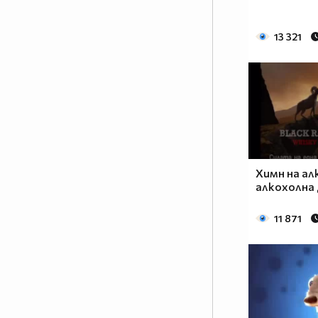
13 321
Химн на а
алкохолна
11 871