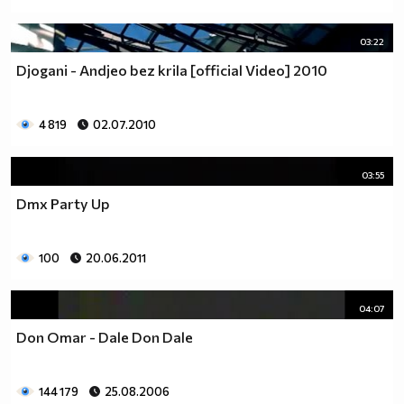
03:22
Djogani - Andjeo bez krila [official Video] 2010
4 819
02.07.2010
03:55
Dmx Party Up
100
20.06.2011
04:07
Don Omar - Dale Don Dale
144 179
25.08.2006