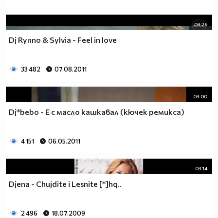
03:26
Dj Rynno & Sylvia - Feel in love
33 482
07.08.2011
03:00
Dj*bebo - Е с масло кашкавал (кючек ремикса)
4 151
06.05.2011
03:14
Djena - Chujdite i Lesnite [*]hq..
2 496
18.07.2009