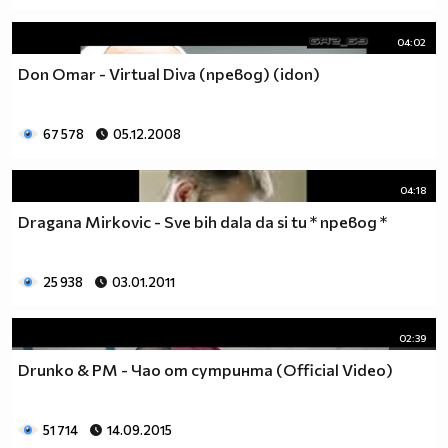
04:02
Don Omar - Virtual Diva (превод) (idon)
67 578
05.12.2008
04:18
Dragana Mirkovic - Sve bih dala da si tu * превод *
25 938
03.01.2011
02:39
Drunko & PM - Чао от сутринта (Official Video)
51 714
14.09.2015