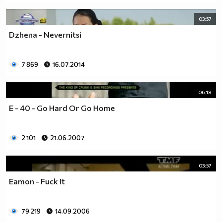
03:57
Dzhena - Nevernitsi
7 869
16.07.2014
06:18
E - 40 - Go Hard Or Go Home
2 101
21.06.2007
03:57
Eamon - Fuck It
79 219
14.09.2006