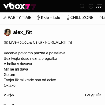
Member of
👾
🎉 PARTY TIME
👂 Клю – клю
🪀CHILL ZONE
⭐Li
alex_f9t
(h) LiVeRpOoL & CsKa - FOREVER!!! (h)
Vecerva povtorno prazna e postelava
Bez tvojta duso nezna pregratka
A bolka v dusava
Mir ne mi dava
Goram
Tvojot lik mi krade son od ocive
Oktako
si zamina ti (h)TE CAKAME, Tosence (h)... липсваш ни ....
Инфо
СЛЕДВАЙ
1
завинаги в нашите сърца (h) ;(