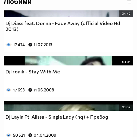
Любими
(h) TE CAKAM, ангелче (h)
04:49
[TP]
Dj Diass feat. Donna - Fade Away (official Video Hd
2013)
17 474
11.07.2013
03:05
Dj Ironik - Stay With Me
17 693
11.06.2008
03:09
Dj Layla Ft. Alissa - Single Lady (hq) + Превод
50 521
04.04.2009