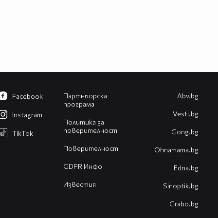
Партньорска
Abv.bg
Facebook
програма
Vesti.bg
Instagram
Политика за
поверителност
Gong.bg
TikTok
Поверителност
Оhnamama.bg
GDPR Инфо
Edna.bg
Известия
Sinoptik.bg
Grabo.bg