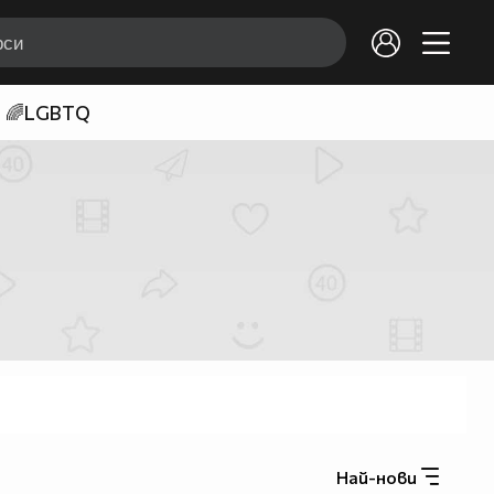
🌈LGBTQ
Най-нови