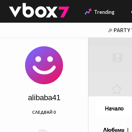
Member of
👾
Trending
🎉 PARTY
alibaba41
Начало
СЛЕДВАЙ
0
Любими
|