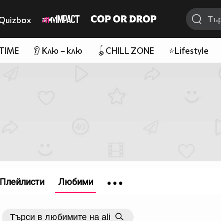
Quizbox
 TIME
👂 Клю – клю
🪀CHILL ZONE
⭐Lifestyle
Плейлисти
Любими