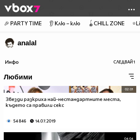
Member of
👾
🎉 PARTY TIME
👂 Клю – клю
🪀CHILL ZONE
⭐Li
analal
Инфо
СЛЕДВАЙ
1
Любими
02:01
Звезди разкриха най-нестандартните места,
където са правили секс
54 846
14.07.2019
04:04