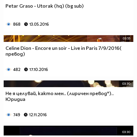
Petar Graso - Utorak (hq) (bg sub)
868
13.05.2016
03:55
Cеline Dion - Еncore un soir - Live in Paris 7/9/2016(
превод)
482
17.10.2016
03:30
Не я целувай, както мен.. (лиричен превод*)..
Юридиа
749
12.11.2016
03:30