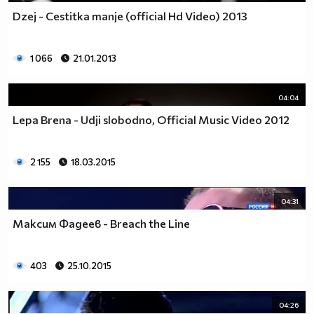
Dzej - Cestitka manje (official Hd Video) 2013
1 066
21.01.2013
04:04
Lepa Brena - Udji slobodno, Official Music Video 2012
2 155
18.03.2015
04:31
Максим Фадеев - Breach the Line
403
25.10.2015
04:26