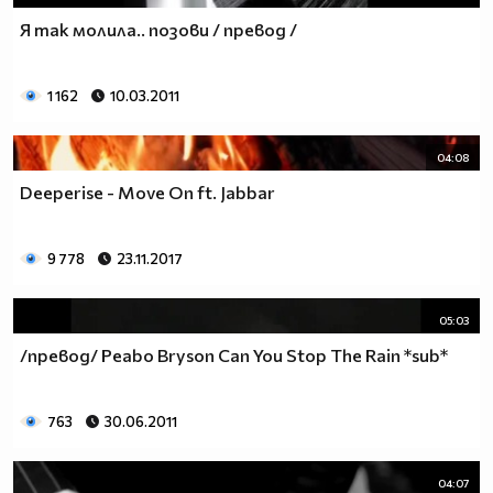
Я так молила.. позови / превод /
1 162
10.03.2011
04:08
Deeperise - Move On ft. Jabbar
9 778
23.11.2017
05:03
/превод/ Peabo Bryson Can You Stop The Rain *sub*
763
30.06.2011
04:07