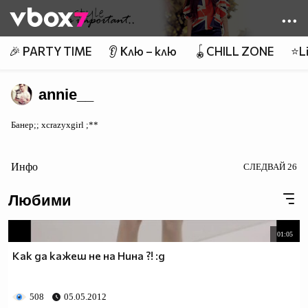
Member of
👾
🎉 PARTY TIME
👂 Клю – клю
🪀CHILL ZONE
⭐Li
annie__
Банер;; xcrazyxgirl ;**
Инфо
СЛЕДВАЙ
26
Любими
01:05
Как да кажеш не на Нина ?! :д
508
05.05.2012