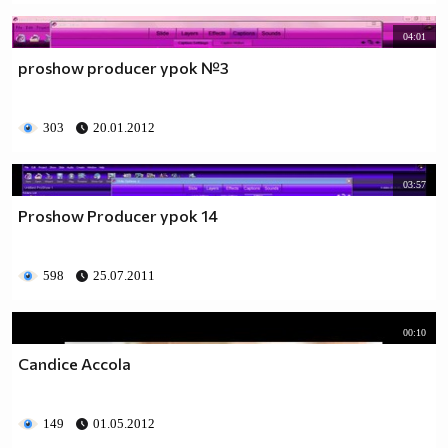
04:01
proshow producer урок №3
303
20.01.2012
03:57
Proshow Producer урок 14
598
25.07.2011
00:10
Candice Accola
149
01.05.2012