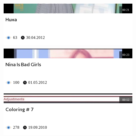
00:21
Нина
63
30.04.2012
00:23
Nina Is Bad Girls
100
01.05.2012
00:12
Coloring # 7
278
19.09.2010