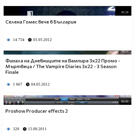
01:24
Селена Гомес вече в България
14 754
05.05.2012
00:32
Финала на Дневниците на Вампира 3х22 Промо -
Мъртвеца / The Vampire Diaries 3x22 - 3 Season
Finale
1 667
04.05.2012
03:45
Proshow Producer effects 2
320
15.09.2011