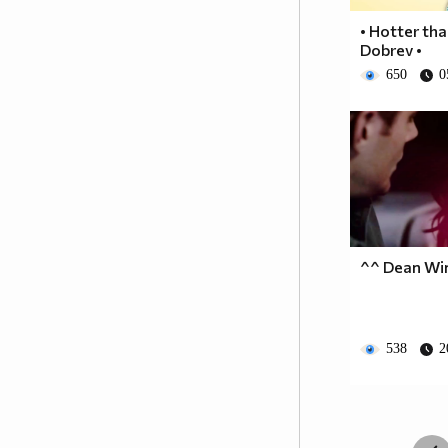
• Hotter than
Dobrev •
650
0
^^ Dean Wi
538
2