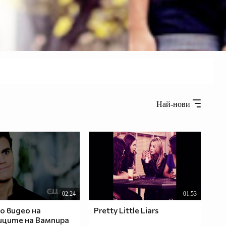
Най-нови
02:24
01:53
о видео на
Pretty Little Liars
ците на Вампира