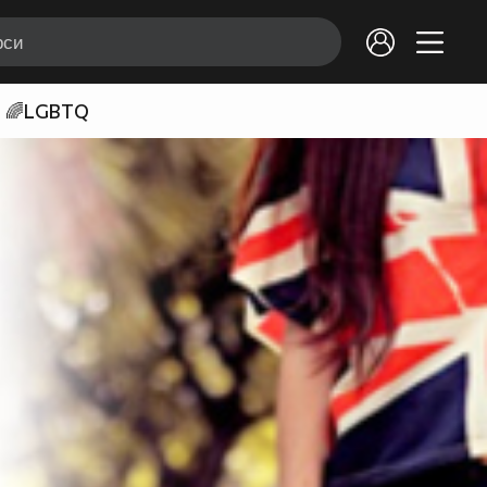
🌈LGBTQ