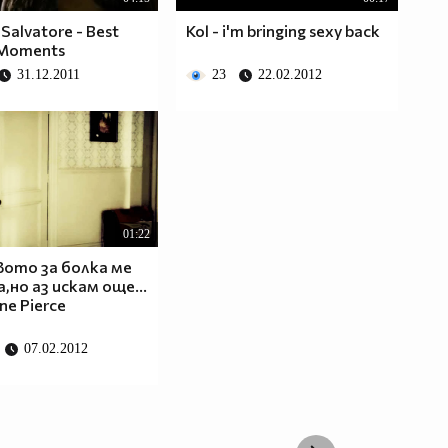
Salvatore - Best
Kol - i'm bringing sexy back
 Moments
31.12.2011
23
22.02.2012
01:22
ото за болка ме
,но аз искам още...
ne Pierce
07.02.2012