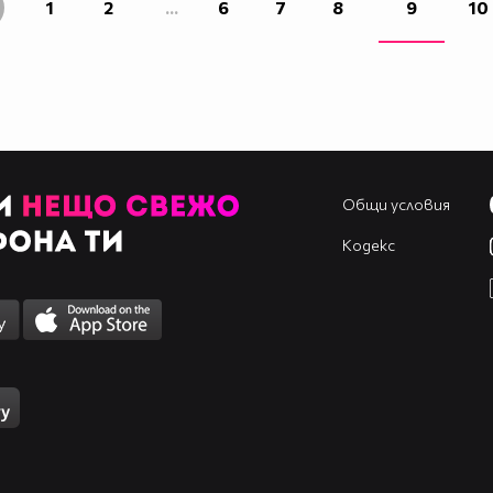
1
2
...
6
7
8
9
10
Общи условия
Кодекс