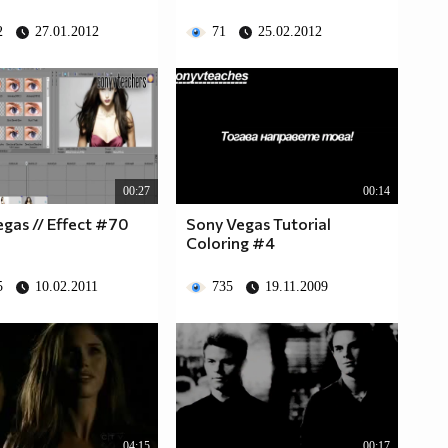
2
27.01.2012
71
25.02.2012
00:27
00:14
gas // Effect #70
Sony Vegas Tutorial
Coloring #4
5
10.02.2011
735
19.11.2009
04:15
00:17