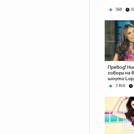
568
0
Превод! Ни
говори на 
шоуто Lope
3 810