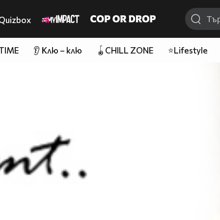
Quizbox
 TIME
👂 Клю – клю
🪀CHILL ZONE
⭐Lifestyle