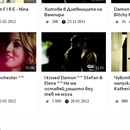
 F I R E - Nina
Хитове в Дневниците на
Damon 
Вампира
Bitchy
5.02.2012
208
23.11.2011
16
01:06
01:03
nchester ^^
I kissed Damon ^^ Stefan &
Чувств
Elena ^^ Не ме
напуска
оставяй,защото без
Katheri
теб не мога
0.02.2012
1 006
28.01.2012
888