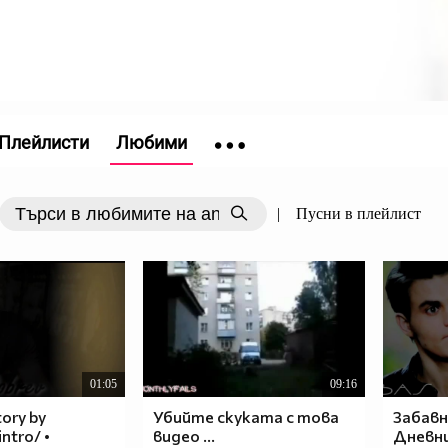
Плейлисти
Любими
|
Пусни в плейлист
01:05
09:16
tory by
Убийте скуката с това
Забавн
ntro/ •
видео ...
Дневни