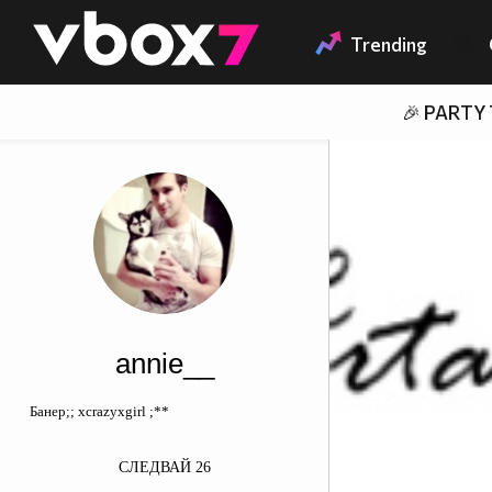
Member of
👾
Trending
🎉 PARTY
annie__
Банер;; xcrazyxgirl ;**
СЛЕДВАЙ
26