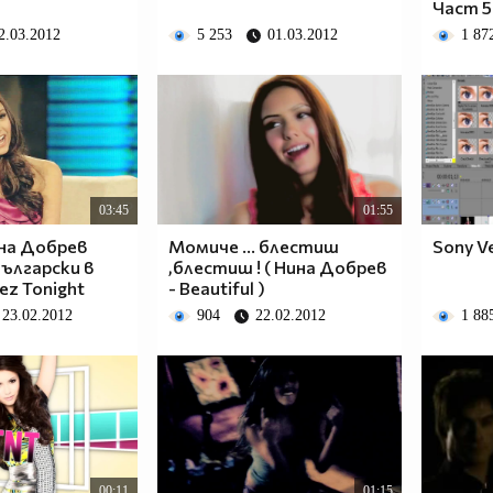
Част 5
2.03.2012
5 253
01.03.2012
1 87
03:45
01:55
на Добрев
Момиче ... блестиш
Sony Ve
български в
,блестиш ! ( Нина Добрев
z Tonight
- Beautiful )
23.02.2012
904
22.02.2012
1 88
00:11
01:15