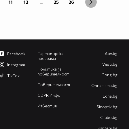
11
12
...
25
26
Партньорска
Abv.bg
Facebook
програма
Vesti.bg
Instagram
Политика за
поверителност
Gong.bg
TikTok
Поверителност
Оhnamama.bg
GDPR Инфо
Edna.bg
Известия
Sinoptik.bg
Grabo.bg
Pariteni.bg