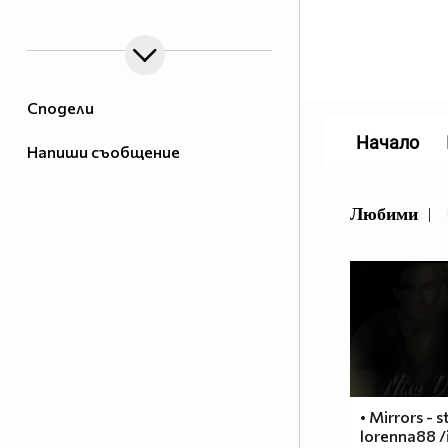
Сподели
Начало
Напиши съобщение
Любими
|
• Mirrors - s
lorenna88 /i