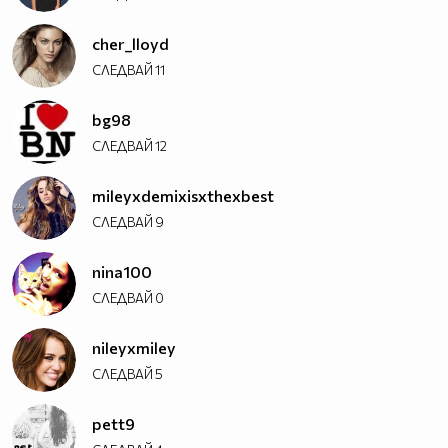
cher_lloyd
СЛЕДВАЙ
11
bg98
СЛЕДВАЙ
12
mileyxdemixisxthexbest
СЛЕДВАЙ
9
nina100
СЛЕДВАЙ
0
nileyxmiley
СЛЕДВАЙ
5
pett9