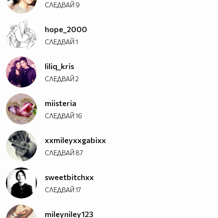
СЛЕДВАЙ
9
hope_2000
СЛЕДВАЙ
1
liliq_kris
СЛЕДВАЙ
2
miisteria
СЛЕДВАЙ
16
xxmileyxxgabixx
СЛЕДВАЙ
87
sweetbitchxx
СЛЕДВАЙ
17
mileyniley123