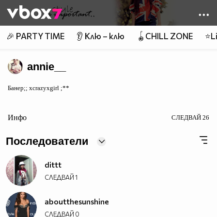
Member of
👾
🎉 PARTY TIME
👂 Клю – клю
🪀CHILL ZONE
⭐Li
annie__
Банер;; xcrazyxgirl ;**
Инфо
СЛЕДВАЙ
26
Последователи
dittt
СЛЕДВАЙ
1
aboutthesunshine
СЛЕДВАЙ
0