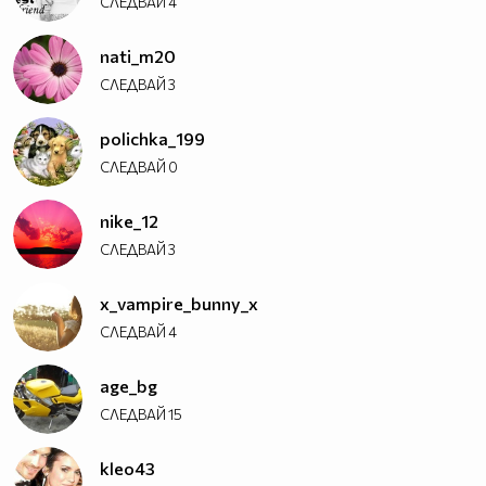
СЛЕДВАЙ
4
nati_m20
СЛЕДВАЙ
3
polichka_199
СЛЕДВАЙ
0
nike_12
СЛЕДВАЙ
3
x_vampire_bunny_x
СЛЕДВАЙ
4
age_bg
СЛЕДВАЙ
15
kleo43