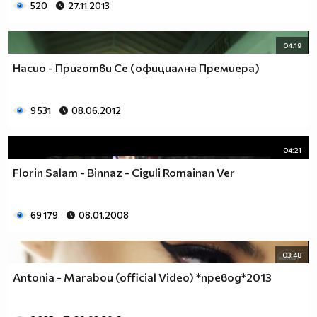
520
27.11.2013
04:19
Насио - Приготви Се (официална Премиера)
9 531
08.06.2012
04:21
Florin Salam - Binnaz - Ciguli Romainan Ver
69 179
08.01.2008
03:48
Antonia - Marabou (official Video) *превод*2013