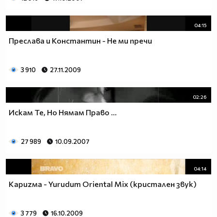
04:15
Преслава и Константин - Не ми пречи
3 910
27.11.2009
02:26
Искам Те, Но Нямам Право ...
27 989
10.09.2007
04:14
Кариzма - Yurudum Oriental Mix (кристален звук)
3 779
16.10.2009