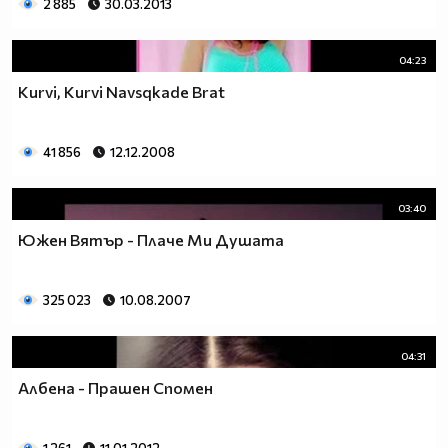
2 885
30.03.2013
04:23
Kurvi, Kurvi Navsqkade Brat
41 856
12.12.2008
03:40
Южен Вятър - Плаче Ми Душата
325 023
10.08.2007
04:31
Албена - Прашен Спомен