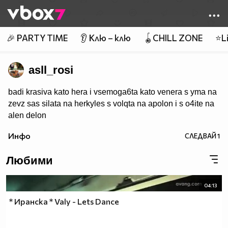
Member of
👾
🎉 PARTY TIME
👂 Клю – клю
🪀CHILL ZONE
⭐Li
asll_rosi
badi krasiva kato hera i vsemoga6ta kato venera s yma na
zevz sas silata na herkyles s volqta na apolon i s o4ite na
alen delon
Инфо
СЛЕДВАЙ
1
Любими
04:13
* Иранска * Valy - Lets Dance