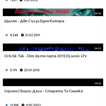
1 261
11.01.2012
04:36
Щилян - Две Сълзи Една Китара
8 246
21.02.2011
04:23
Ork.tik Tak - Dim da me nqma 2013 Dj.sonic s7z
5 175
20.01.2013
05:43
(промо) Борис Дали - Старата Ти Снимка
12 916
17.10.2007