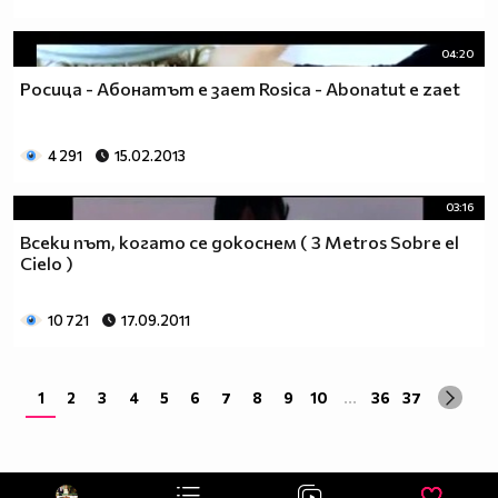
04:20
Росица - Абонатът е зает Rosica - Abonatut e zaet
4 291
15.02.2013
03:16
Всеки път, когато се докоснем ( 3 Metros Sobre el
Cielo )
10 721
17.09.2011
1
2
3
4
5
6
7
8
9
10
...
36
37