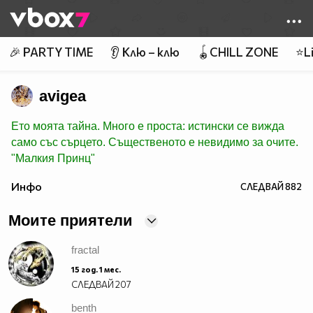
Member of
👾
🎉 PARTY TIME
👂 Клю – клю
🪀CHILL ZONE
⭐Li
avigea
Ето моята тайна. Много е проста: истински се вижда
само със сърцето. Същественото е невидимо за очите.
"Малкия Принц"
Инфо
СЛЕДВАЙ
882
Моите приятели
fractal
15 год. 1 мес.
СЛЕДВАЙ
207
benth