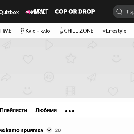
Quizbox
 TIME
👂 Клю – клю
🪀CHILL ZONE
⭐Lifestyle
Плейлисти
Любими
ме като приятел
20