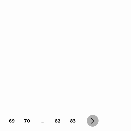
69
70
...
82
83