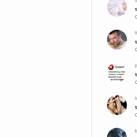
s
1
t
1
p
1
i
1