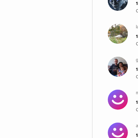
1
l
1
1
1
a
1