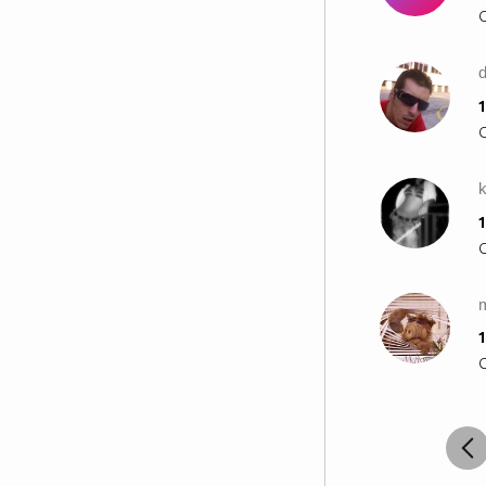
1
k
1
1