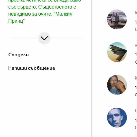
със сърцето. Същественото е
невидимо за очите. "Малкия
Принц"
1
Сподели
1
Напиши съобщение
1
1