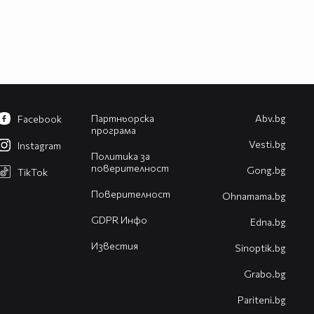
Партньорска
Abv.bg
Facebook
програма
Vesti.bg
Instagram
Политика за
поверителност
Gong.bg
TikTok
Поверителност
Оhnamama.bg
GDPR Инфо
Edna.bg
Известия
Sinoptik.bg
Grabo.bg
Pariteni.bg