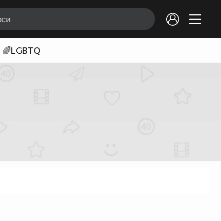
🌈LGBTQ