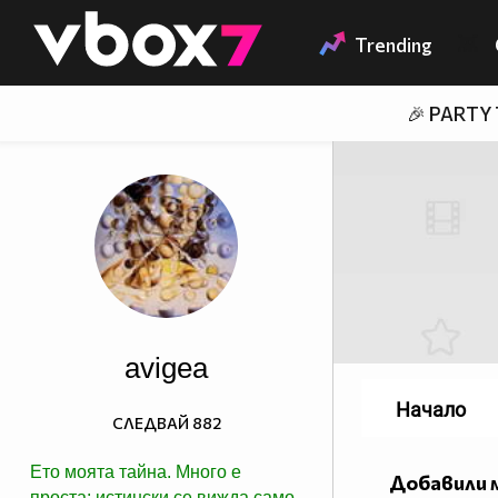
Member of
👾
Trending
🎉 PARTY
avigea
Начало
СЛЕДВАЙ
882
Ето моята тайна. Много е
Добавили 
проста: истински се вижда само