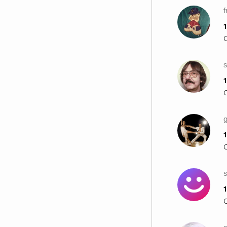
f
1
1
1
s
1