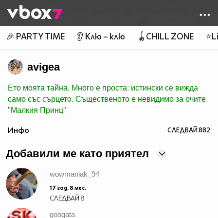
Member of
👾
🎉 PARTY TIME
👂 Клю – клю
🪀CHILL ZONE
⭐Li
avigea
Ето моята тайна. Много е проста: истински се вижда
само със сърцето. Същественото е невидимо за очите.
"Малкия Принц"
Инфо
СЛЕДВАЙ
882
Добавили ме като приятел
wowmaniak_94
17 год. 8 мес.
СЛЕДВАЙ
8
googata