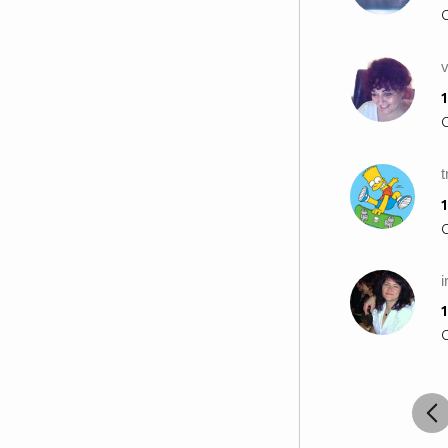
v
1
t
1
i
1