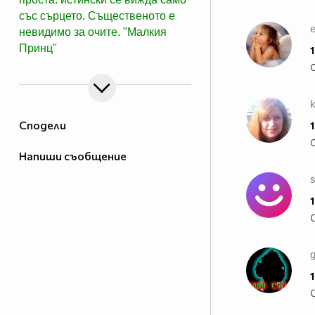
със сърцето. Същественото е
e
невидимо за очите. "Малкия
Принц"
1
k
Сподели
1
Напиши съобщение
1
g
1