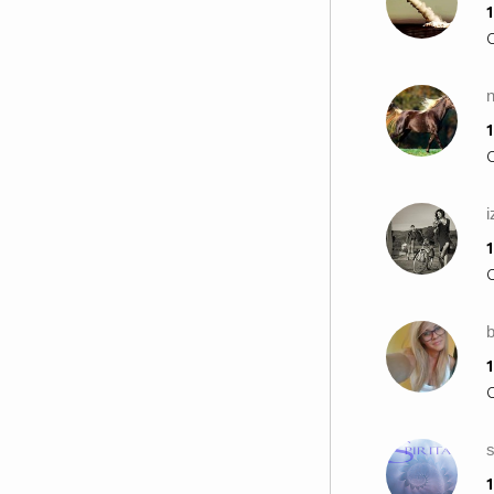
1
1
i
1
b
1
s
1