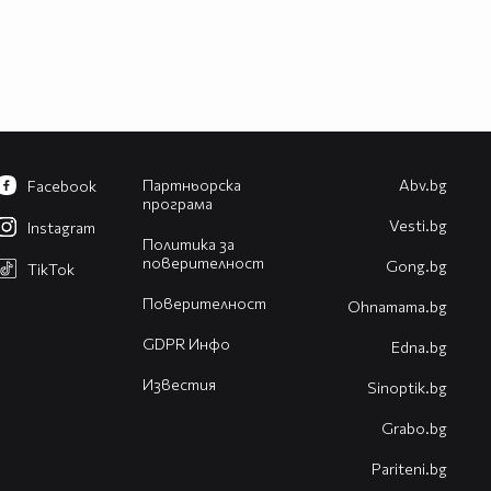
Партньорска
Abv.bg
Facebook
програма
Vesti.bg
Instagram
Политика за
поверителност
Gong.bg
TikTok
Поверителност
Оhnamama.bg
GDPR Инфо
Edna.bg
Известия
Sinoptik.bg
Grabo.bg
Pariteni.bg