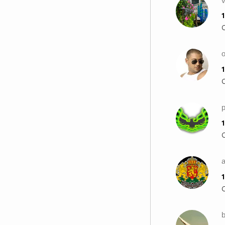
v
1
o
1
p
1
a
1