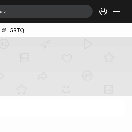
🌈LGBTQ