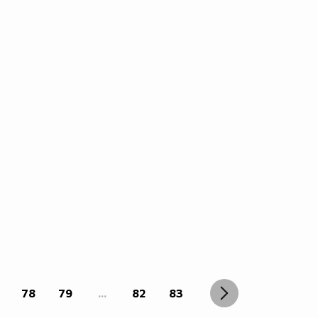
78
79
...
82
83