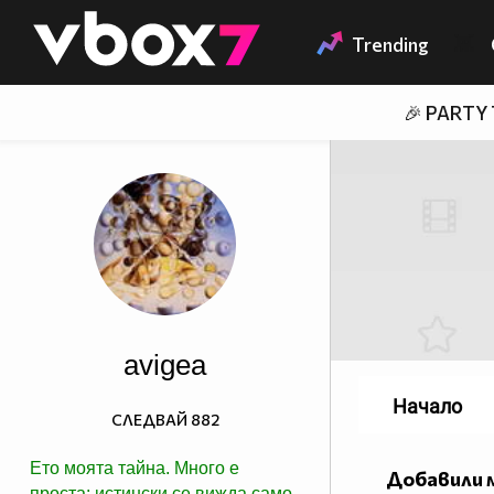
Member of
👾
Trending
🎉 PARTY
avigea
Начало
СЛЕДВАЙ
882
Ето моята тайна. Много е
Добавили 
проста: истински се вижда само