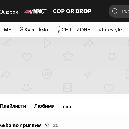
Quizbox
 TIME
👂 Клю – клю
🪀CHILL ZONE
⭐Lifestyle
Плейлисти
Любими
ме като приятел
20