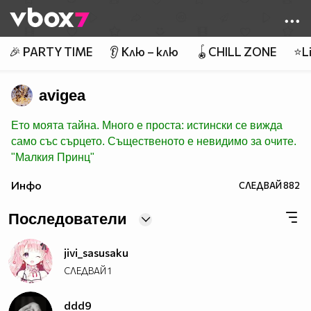
Member of
👾
🎉 PARTY TIME
👂 Клю – клю
🪀CHILL ZONE
⭐Li
avigea
Ето моята тайна. Много е проста: истински се вижда
само със сърцето. Същественото е невидимо за очите.
"Малкия Принц"
Инфо
СЛЕДВАЙ
882
Последователи
jivi_sasusaku
СЛЕДВАЙ
1
ddd9