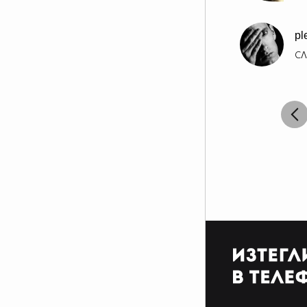
pl
СЛ