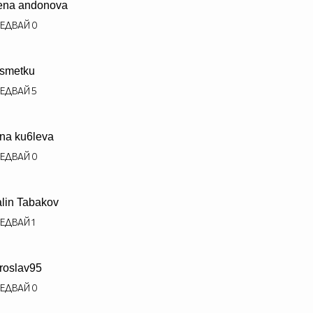
ena andonova
ЕДВАЙ
0
smetku
ЕДВАЙ
5
na ku6leva
ЕДВАЙ
0
alin Tabakov
ЕДВАЙ
1
roslav95
ЕДВАЙ
0