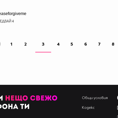
easeforgiveme
ЕДВАЙ
4
1
2
3
4
5
6
7
8
Общи условия
Кодекс