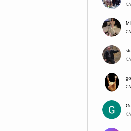
СЛ
M
СЛ
st
СЛ
go
СЛ
Ge
СЛ