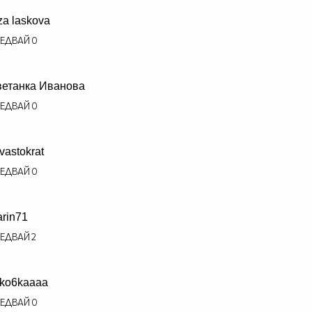
za laskova
ЕДВАЙ
0
етанка Иванова
ЕДВАЙ
0
vastokrat
ЕДВАЙ
0
rin71
ЕДВАЙ
2
ko6kaaaa
ЕДВАЙ
0