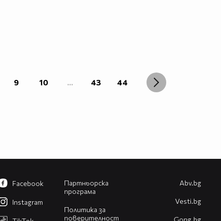
9
10
...
43
44
Партньорска
Abv.bg
Facebook
програма
Vesti.bg
Instagram
Политика за
поверителност
Gong.bg
TikTok