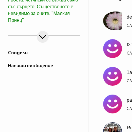
със сърцето. Същественото е
невидимо за очите. "Малкия
d
Принц"
СЛ
f3
Сподели
СЛ
Напиши съобщение
1a
СЛ
pa
СЛ
Ro