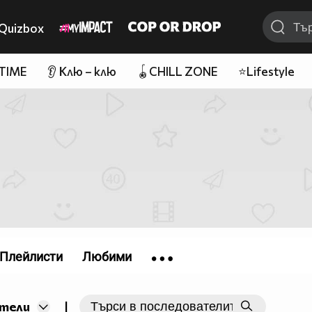
Quizbox
 TIME
👂 Клю – клю
🪀CHILL ZONE
⭐Lifestyle
Плейлисти
Любими
|
тели