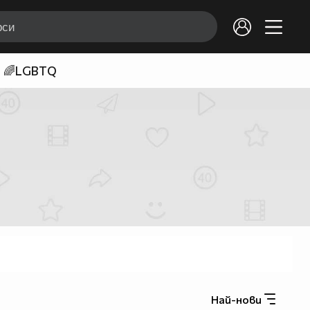
🌈LGBTQ
Най-нови