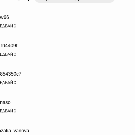
ew66
ЕДВАЙ
0
1fd4409f
ЕДВАЙ
0
854350c7
ЕДВАЙ
0
naso
ЕДВАЙ
0
zalia Ivanova