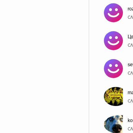
ro
СЛ
Цв
СЛ
se
СЛ
ma
СЛ
ko
СЛ