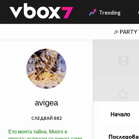
Member of
👾
Trending
🎉 PARTY
avigea
Начало
СЛЕДВАЙ
882
Ето моята тайна. Много е
Последова
проста: истински се вижда само