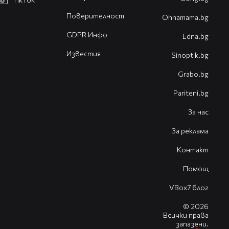
Поверителност
Оhnamama.bg
GDPR Инфо
Edna.bg
Известия
Sinoptik.bg
Grabo.bg
Pariteni.bg
За нас
За реклама
Контакт
Помощ
VBox7 блог
© 2026
Всички права
запазени.