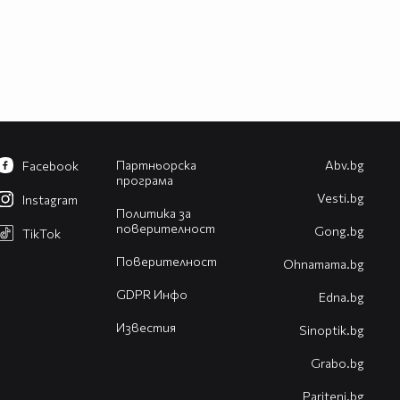
Партньорска
Abv.bg
Facebook
програма
Vesti.bg
Instagram
Политика за
поверителност
Gong.bg
TikTok
Поверителност
Оhnamama.bg
GDPR Инфо
Edna.bg
Известия
Sinoptik.bg
Grabo.bg
Pariteni.bg