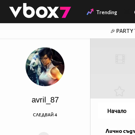
Member of
👾
Trending
🎉 PARTY
avril_87
Начало
СЛЕДВАЙ
4
Лично съд