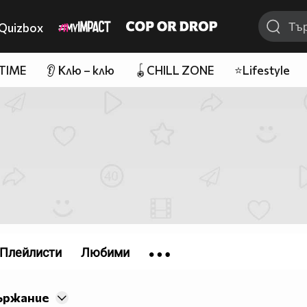
Quizbox
 TIME
👂 Клю – клю
🪀CHILL ZONE
⭐Lifestyle
Плейлисти
Любими
ържание