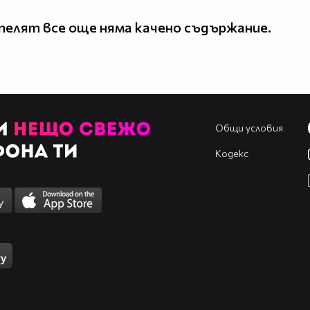
елят все още няма качено съдържание.
Общи условия
Кодекс