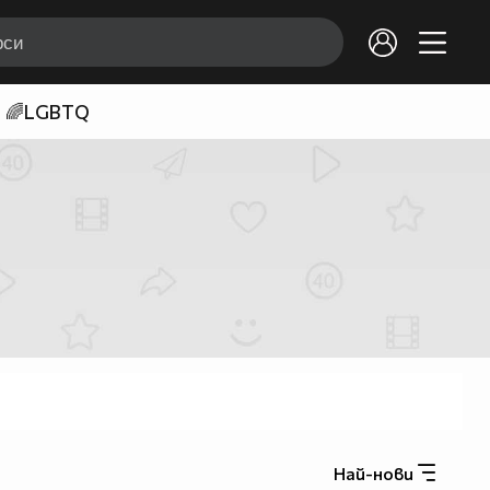
🌈LGBTQ
Най-нови