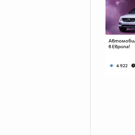
Автомобил
в Европа!
4 922