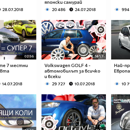
японски самурай
28.07.2018
20 486
24.07.2018
994
02:56
14:57
те 7 местни
Volkswagen GOLF 4 -
Най-пр
18та
автомобилът за всичко
Европа 
и всеки
14.07.2018
29 727
10.07.2018
10 7