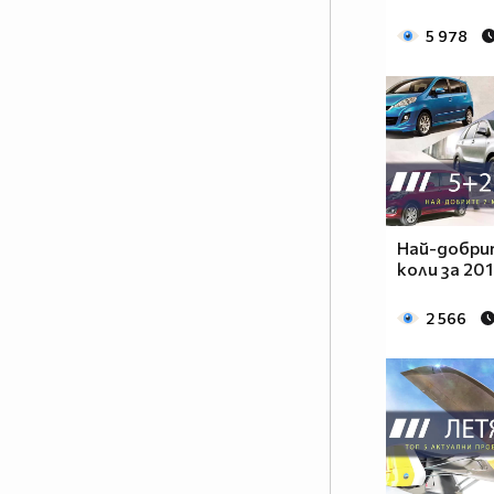
Последвайте ни в Инстаграм:
5 978
https://www.instagram.com/vipdrifttaxi/
Най-добри
коли за 20
2 566