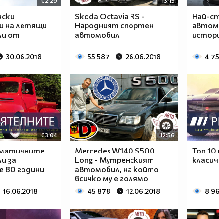
02:29
13:15
нски
Skoda Octavia RS -
Най-с
и на летящи
Народният спортен
автом
ли от
автомобил
истор
30.06.2018
55 587
26.06.2018
4 7
03:04
12:56
ематичните
Mercedes W140 S500
Топ 10
и за
Long - Мутренският
класич
е 80 години
автомобил, на който
всичко му е голямо
16.06.2018
45 878
12.06.2018
8 9