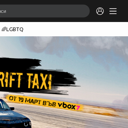
🌈LGBTQ