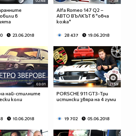
02:48
17:38
транните
Alfa Romeo 147 Q2 –
обили в
АВТО ВЪЛКЪТ в "овча
ията
кожа"
50
23.06.2018
28 437
19.06.2018
03:01
21:59
 на най-стилните
PORSCHE 911 GT3-Три
ески коли
истински звяра на 4 гуми
68
10.06.2018
19 702
05.06.2018