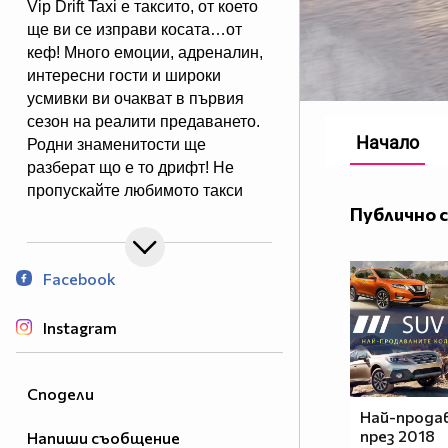
Vip Drift Taxi е таксито, от което
ще ви се изправи косата…от
кеф! Много емоции, адреналин,
интересни гости и широки
усмивки ви очакват в първия
сезон на реалити предаването.
Начало
Родни знаменитости ще
разберат що е то дрифт! Не
пропускайте любимото такси
Публично 
на звездите и възможността да
ги видите така, както никога не
сте ги виждали!
Facebook
Абонирайте се за канала!
Instagram
Очаквайте нов епизод всеки
ВТОРНИК.
Сподели
Най-прода
Харесайте ни във Facebook:
през 2018
Напиши съобщение
https://www.facebook.com/vipdrifttaxi/