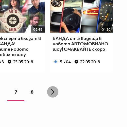
02:48
01:20
експерти влизат в
БАНДА от 5 водещи в
БАНДА!
новото АВТОМОБИЛНО
айте новото
шоу! ОЧАКВАЙТЕ скоро
обилно шоу
73
25.05.2018
5 704
22.05.2018
7
8