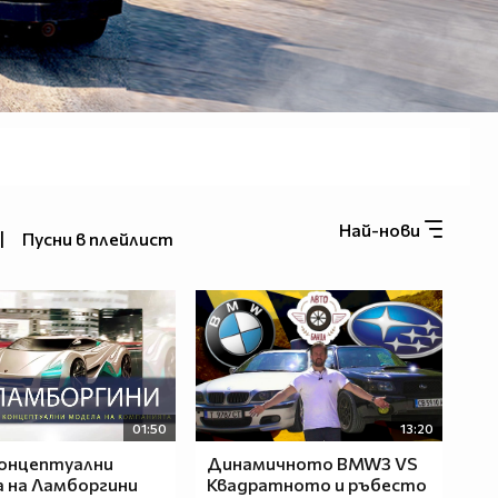
Най-нови
|
Пусни в плейлист
01:50
13:20
концептуални
Динамичното BMW3 VS
 на Ламборгини
Квадратното и ръбесто