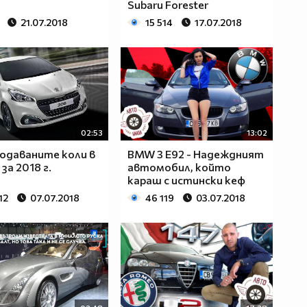
Subaru Forester
21.07.2018
15 514
17.07.2018
02:53
13:02
одаваните коли в
BMW 3 E92 - Надеждният
за 2018 г.
автомобил, който
караш с истински кеф
12
07.07.2018
46 119
03.07.2018