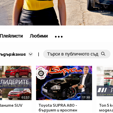
Плейлисти
Любими
съдържание
|
02:52
17:30
ваните SUV
Toyota SUPRA A80 -
Топ 5 
бързият и яростен
модела