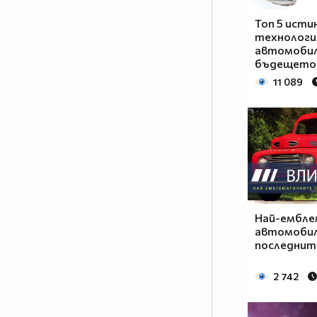
Топ 5 исти
технологи
автомоби
бъдещето
11 089
Най-ембл
автомобил
последнит
2 742