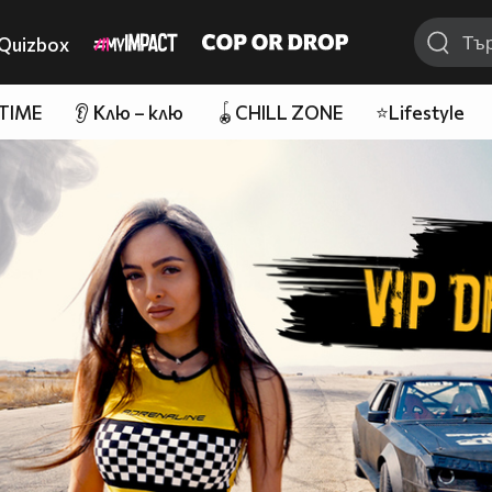
Quizbox
 TIME
👂 Клю – клю
🪀CHILL ZONE
⭐Lifestyle