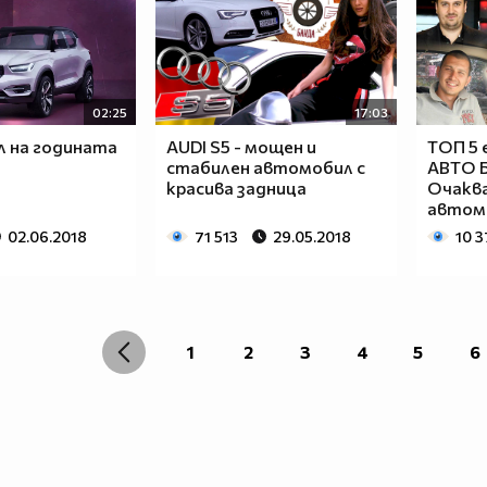
02:25
17:03
 на годината
AUDI S5 - мощен и
ТОП 5 
стабилен автомобил с
АВТО 
красива задница
Очакв
автом
02.06.2018
71 513
29.05.2018
10 3
1
2
3
4
5
6