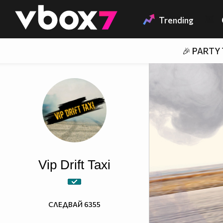
Member of
👾
Trending
🎉 PARTY
Vip Drift Taxi
СЛЕДВАЙ
6355