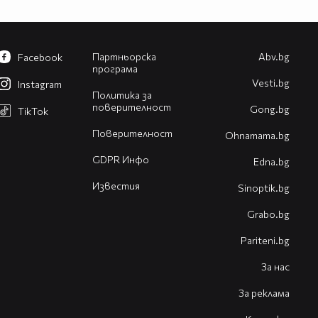
Партньорска
Abv.bg
Facebook
програма
Vesti.bg
Instagram
Политика за
поверителност
Gong.bg
TikTok
Поверителност
Оhnamama.bg
GDPR Инфо
Edna.bg
Известия
Sinoptik.bg
Grabo.bg
Pariteni.bg
За нас
За реклама