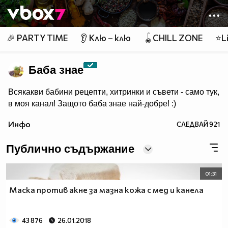
Member of
👾
🎉 PARTY TIME
👂 Клю – клю
🪀CHILL ZONE
⭐Li
Баба знае
Всякакви бабини рецепти, хитринки и съвети - само тук,
в моя канал! Защото баба знае най-добре! :)
Инфо
СЛЕДВАЙ
921
Публично съдържание
01:31
Маска против акне за мазна кожа с мед и канела
43 876
26.01.2018