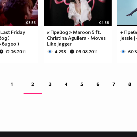
03:53
04:38
 Last Friday
« Превод » Maroon 5 ft.
+ Прево
вод(
Christina Aguilera - Moves
Jessie J
 видео )
Like Jagger
12.06.2011
4 238
09.08.2011
60 
1
2
3
4
5
6
7
8