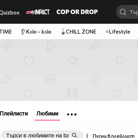
Quizbox
 TIME
👂 Клю – клю
🪀CHILL ZONE
⭐Lifestyle
Плейлисти
Любими
|
Пусни в плейлист