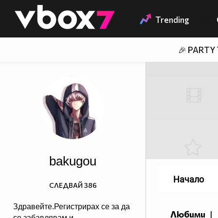
Member of
👾
Trending
🎉 PARTY
bakugou
Начало
СЛЕДВАЙ
386
Здравейте.Регистрирах се за да
Любими
|
се забавлявам и