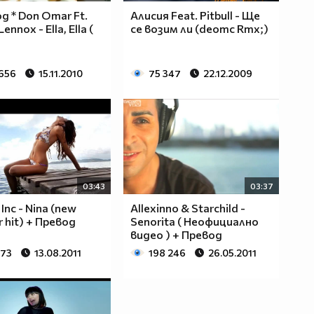
д * Don Omar Ft.
Алисия Feat. Pitbull - Ще
ennox - Ella, Ella (
се возим ли (deomc Rmx;)
 656
15.11.2010
75 347
22.12.2009
03:43
03:37
 Inc - Nina (new
Allexinno & Starchild -
 hit) + Превод
Senorita ( Неофициално
видео ) + Превод
273
13.08.2011
198 246
26.05.2011