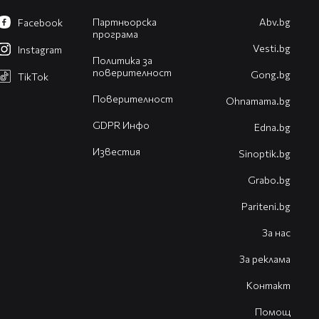
Партньорска
Abv.bg
Facebook
програма
Vesti.bg
Instagram
Политика за
поверителност
Gong.bg
TikTok
Поверителност
Оhnamama.bg
GDPR Инфо
Edna.bg
Известия
Sinoptik.bg
Grabo.bg
Pariteni.bg
За нас
За реклама
Контакт
Помощ