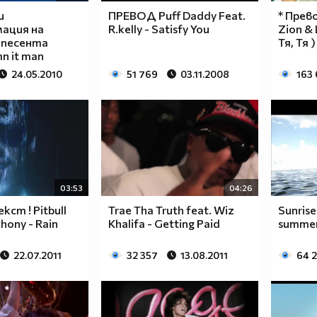
и
ПРЕВОД Puff Daddy Feat.
* Прево
ация на
R.kelly - Satisfy You
Zion & L
 песента
Тя, Тя )
mn it man
24.05.2010
51 769
03.11.2008
163
03:53
04:26
кст ! Pitbull
Trae Tha Truth feat. Wiz
Sunrise
thony - Rain
Khalifa - Getting Paid
summer
22.07.2011
32 357
13.08.2011
64 