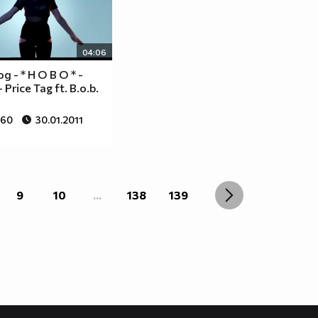
04:06
д - * Н О В О * -
 - Price Tag ft. B.o.b.
360
30.01.2011
9
10
...
138
139