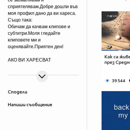
сприятелявам.Добре дошли във
моя профил дано да ви хареса.
Също така:
Обичам да качвам клипове и
субтитри.Моля гледайте
клиповете ми и
оценявайте.Приятен ден!
Как са жив
АКО ВИ ХАРЕСВАТ
през Средн
КЛИПОВЕТЕ КОЙТО КАЧВАМ
АБОНИРАЙТЕ СЕ ЗА МЕН.
39 544
АКО ИМА НЕЩО КОЕТО НЕ
Сподели
РАЗБИРАТЕ В САЙТА ИЛИ НЕ
ЗНАЕТЕ МОЖЕТЕ ДА МЕ
Напиши съобщение
ПИТАТЕ МЕН РАЗБИРА СЕ
АКО ЗНАМ КАКЪВ Е ВЪПРОСА
И ДАЛИ ЩЕ МОГА ДА МУ
ОТГОВОРЯ ПИТАЙТЕ.