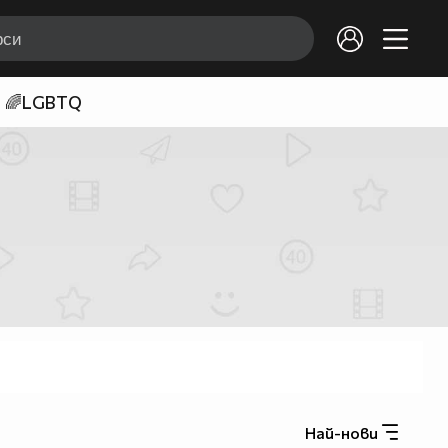
🌈LGBTQ
Най-нови