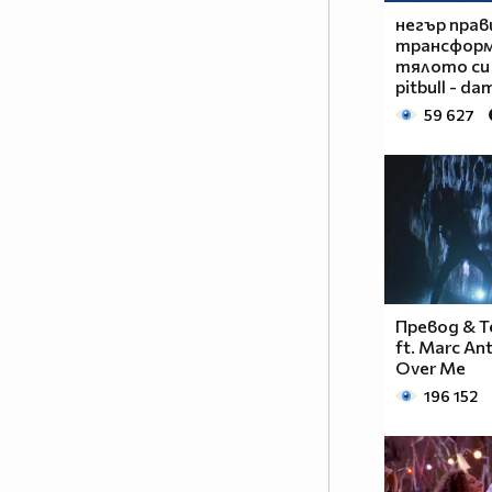
негър прав
╔══╗
трансформ
тялото си
pitbull - da
║╔╗║
║╚╝╠══╦╦══╦═╗=====
59 627
║╔╗║╔╗║║║║║╩╣ФЕН!!!
╚╝╚╩╝╚╩╩╩╩╩═╝=====
Превод & Те
ft. Marc An
Over Me
196 152