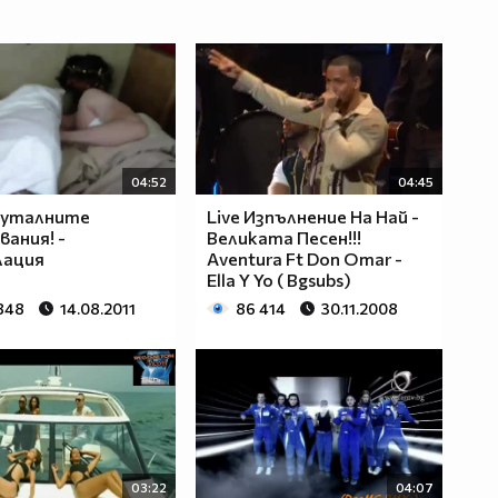
04:52
04:45
pyталните
Live Изпълнение На Най -
вания! -
Великата Песен!!!
лация
Аventura Ft Don Omar -
Ella Y Yo ( Bgsubs)
 848
14.08.2011
86 414
30.11.2008
03:22
04:07