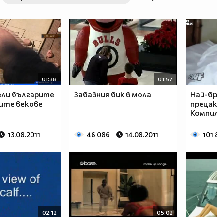
01:38
01:57
ели българите
Забавния бик в мола
Най-б
ите векове
прецак
Компи
13.08.2011
46 086
14.08.2011
101
02:12
05:02