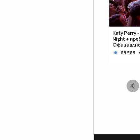
Кaty Perry -
Night + пре
Официално
68 568