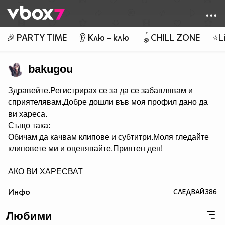
Member of
👾
🎉 PARTY TIME
👂 Клю – клю
🪀CHILL ZONE
⭐Li
bakugou
Здравейте.Регистрирах се за да се забавлявам и
сприятелявам.Добре дошли във моя профил дано да
ви хареса.
Също така:
Обичам да качвам клипове и субтитри.Моля гледайте
клиповете ми и оценявайте.Приятен ден!
АКО ВИ ХАРЕСВАТ
КЛИПОВЕТЕ КОЙТО КАЧВАМ АБОНИРАЙТЕ СЕ ЗА
Инфо
СЛЕДВАЙ
386
МЕН.
Любими
АКО ИМА НЕЩО КОЕТО НЕ РАЗБИРАТЕ В САЙТА