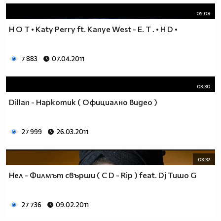
05:08
H O T • Katy Perry ft. Kanye West - E. T . • H D •
7 883
07.04.2011
03:30
Dillan - Наркотик ( Официално видео )
27 999
26.03.2011
03:37
Нел - Филмът свърши ( C D - Rip ) feat. Dj Тишо G
27 736
09.02.2011