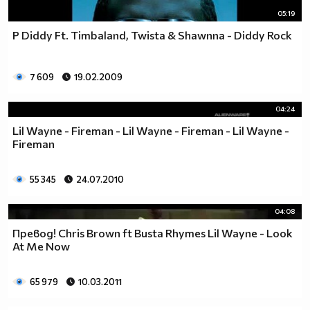
05:19
P Diddy Ft. Timbaland, Twista & Shawnna - Diddy Rock
7 609
19.02.2009
04:24
Lil Wayne - Fireman - Lil Wayne - Fireman - Lil Wayne -
Fireman
55 345
24.07.2010
04:08
Превод! Chris Brown ft Busta Rhymes Lil Wayne - Look
At Me Now
65 979
10.03.2011