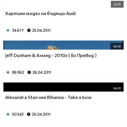
02:51
Хартиен модел на бъдещо Audi
34 677
25.04.2011
04:52
Jeff Dunham & Ахмед - 2010г ( Бг Превод )
86 962
26.04.2011
04:01
Аlexandra Stan пее Rihanna - Take a bow
50 543
26.04.2011