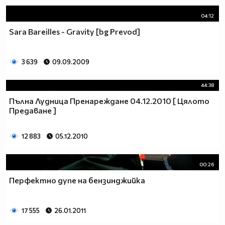
ИЛИ НЕ ЗНАЕТЕ МОЖЕТЕ ДА МЕ ПИТАТЕ МЕН
РАЗБИРА СЕ АКО ЗНАМ КАКЪВ Е ВЪПРОСА И ДАЛИ
04:12
ЩЕ МОГА ДА МУ ОТГОВОРЯ ПИТАЙТЕ.
Sara Bareilles - Gravity [bg Prevod]
╔══╗
3 639
09.09.2009
║╔╗║
║╚╝╠══╦╦══╦═╗=====
44:38
║╔╗║╔╗║║║║║╩╣ФЕН!!!
Пълна Лудница Пренареждане 04.12.2010 [ Цялото
╚╝╚╩╝╚╩╩╩╩╩═╝=====
Предаване ]
12 883
05.12.2010
00:26
Перфектно дупе на бензинджийка
17 555
26.01.2011