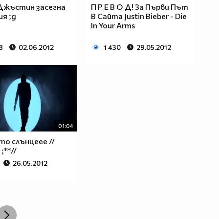
Джъстин засегна
П Р Е В О Д! За Първи Път
я ;д
В Сайта Justin Bieber - Die
In Your Arms
8
02.06.2012
1 430
29.05.2012
01:04
то слънцеее //
;**//
26.05.2012