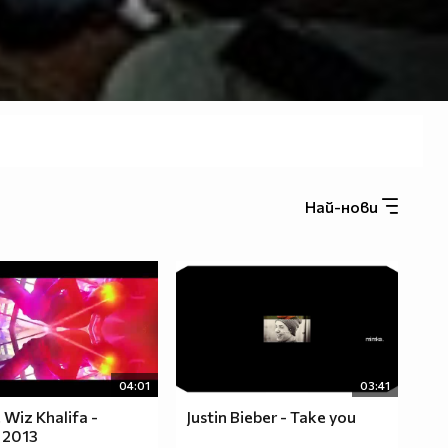
Най-нови
04:01
03:41
. Wiz Khalifa -
Justin Bieber - Take you
 2013