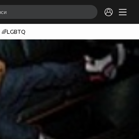
🌈LGBTQ