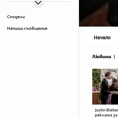
Сподели
Напиши съобщение
Начало
Любими
|
Justin Biebe
реклама за