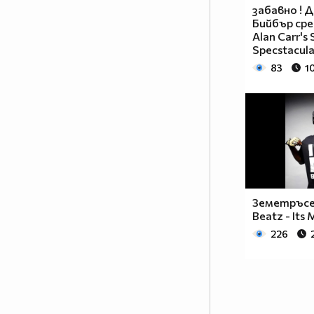
забавно !
Бийбър сре
Аlan Carr's
Specstacula
83
1
Земетръсен
Beatz - Its 
226