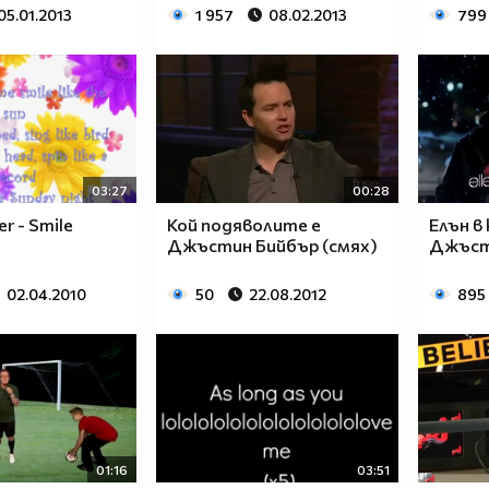
05.01.2013
1 957
08.02.2013
799
03:27
00:28
er - Smile
Кой подяволите е
Елън в
Джъстин Бийбър (смях)
Джъсти
02.04.2010
50
22.08.2012
895
01:16
03:51