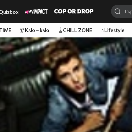
Quizbox
 TIME
👂 Клю – клю
🪀CHILL ZONE
⭐Lifestyle