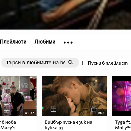
Плейлисти
Любими
|
Пусни в плейлист
01:07
01:03
r в нoвa
Бийбър пусна език на
Tyga ft
 Macy's
кукла ;д
Molly™