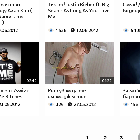
 Джъстин
Текст ! Justin Bieber ft. Big
Смях! 
щу Алан Кар (
Sean - As Long As You Love
водещи
 Sumertime
Me
r)
0.06.2012
1 538
12.06.2012
5 10
02:42
01:22
 Бас /swizz
Рискувам да те
За мой
Me Bitches
имам..джъстин
барнии 
23.05.2012
326
27.05.2012
156
1
2
3