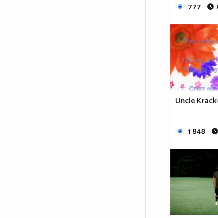
777
Uncle Krack
1 848