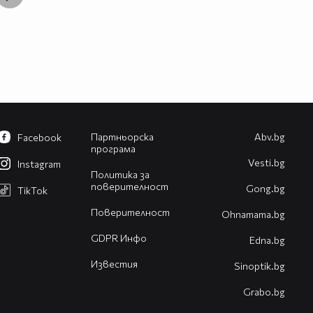
Партньорска
Abv.bg
Facebook
програма
Vesti.bg
Instagram
Политика за
поверителност
Gong.bg
TikTok
Поверителност
Оhnamama.bg
GDPR Инфо
Edna.bg
Известия
Sinoptik.bg
Grabo.bg