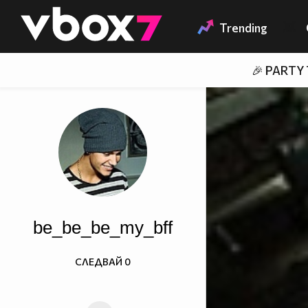
Member of
👾
Trending
🎉 PARTY
be_be_be_my_bff
СЛЕДВАЙ
0