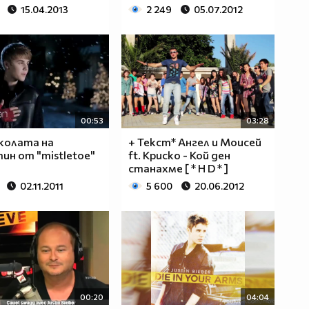
15.04.2013
2 249
05.07.2012
00:53
03:28
 колата на
+ Текст* Ангел и Моисей
н от "mistletoe"
ft. Криско - Кой ден
станахме [ * H D * ]
02.11.2011
5 600
20.06.2012
00:20
04:04