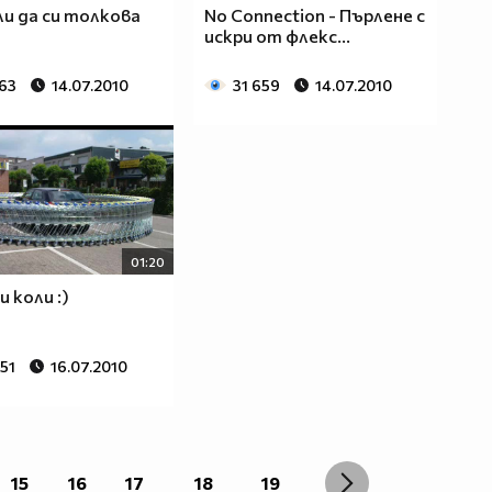
и да си толкова
No Connection - Пърлене с
искри от флекс...
963
14.07.2010
31 659
14.07.2010
01:20
 коли :)
51
16.07.2010
15
16
17
18
19