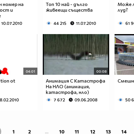
 номер на
Топ 10 най - дълго
Може л
ост и
живеещи същества
луд?
е
10.07.2010
44 215
11.07.2010
61 
04:01
00:08
tion ot
Анимация С Катастрофа
Смешни
На НЛО (анимация,
катастрофа, нло)
8.02.2010
7 672
09.06.2008
50 6
1
2
...
10
11
12
13
14