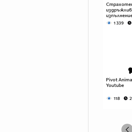
Страхотен
издръжлив
изпълнени
1 339
Pivot Anima
Youtube
118
2