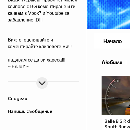
клипове с BG коментиране и ги
качвам в Vbox7 и Youtube за
забавление :D!!!
Вижте, оценявайте и
Начало
коментирайте клиповете ми!!!
надявам се да ви хареса!!!
Любими
|
~:EnJoY:~
Сподели
Напиши съобщение
Belle B S R 
South Run