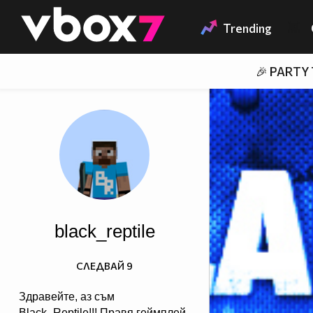
Member of
👾
Trending
🎉 PARTY
black_reptile
СЛЕДВАЙ
9
Здравейте, аз съм
Black_Reptile!!! Правя геймплей