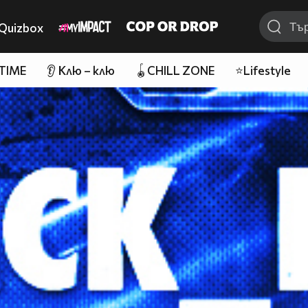
Quizbox
 TIME
👂 Клю – клю
🪀CHILL ZONE
⭐Lifestyle