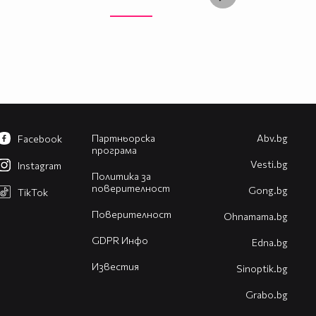
Партньорска
Abv.bg
Facebook
програма
Vesti.bg
Instagram
Политика за
поверителност
Gong.bg
TikTok
Поверителност
Оhnamama.bg
GDPR Инфо
Edna.bg
Известия
Sinoptik.bg
Grabo.bg