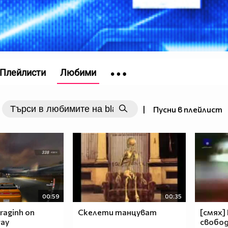
Плейлисти
Любими
|
Пусни в плейлист
00:59
00:35
draginh on
Скелети танцуват
[смях]
way
свобод