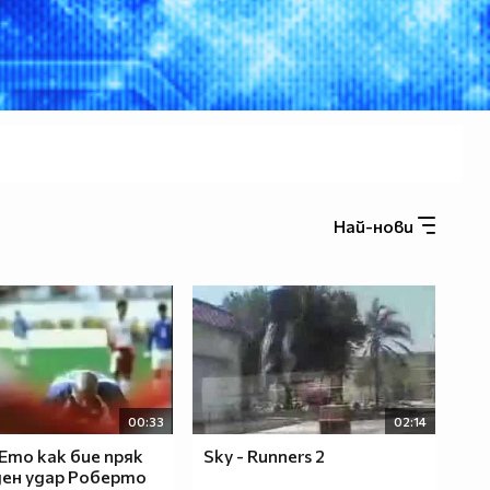
Най-нови
00:33
02:14
 Ето как бие пряк
Sky - Runners 2
ен удар Роберто