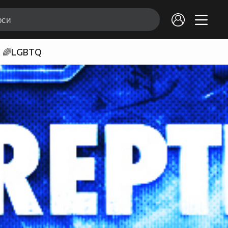
🌈LGBTQ