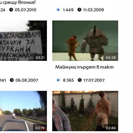
 срещу Япония!
624
05.07.2010
1 449
11.03.2009
03:21
00:28
Маймуни пърдят в такт
141
06.08.2007
8 365
17.07.2007
02:19
02:46