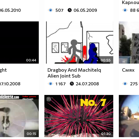
Карлош
06.05.2010
507
06.05.2009
88 
00:44
00:55
ght
Dragboy And Machitelq
Смях
Alien Joint Sub
17.10.2008
1 167
24.07.2008
275 
00:15
01:30