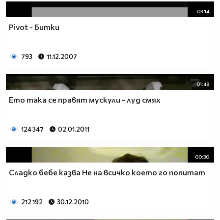
03:14
Pivot - Битки
793
11.12.2007
01:49
Ето така се правят мускули - луд смях
124 347
02.01.2011
00:30
Сладко бебе казва Не на всичко което го попитат
212 192
30.12.2010