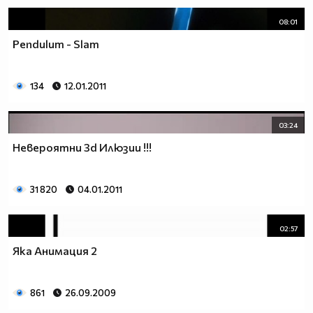
08:01
Pendulum - Slam
134
12.01.2011
03:24
Невероятни 3d Илюзии !!!
31 820
04.01.2011
02:57
Яка Анимация 2
861
26.09.2009