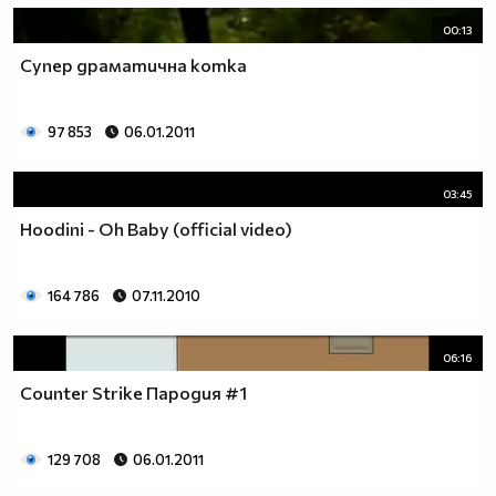
00:13
Супер драматична котка
97 853
06.01.2011
03:45
Hoodini - Oh Baby (official video)
164 786
07.11.2010
06:16
Counter Strike Пародия #1
129 708
06.01.2011