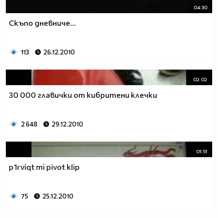
04:30
Скъпо дневниче...
113
26.12.2010
02:02
30 000 главички от кибритени клечки
2 648
29.12.2010
01:51
p1rviqt mi pivot klip
75
25.12.2010