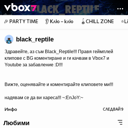
Member of
👾
🎉 PARTY TIME
👂 Клю – клю
🪀CHILL ZONE
⭐Li
black_reptile
Здравейте, аз съм Black_Reptile!!! Правя геймплей
клипове с BG коментиране и ги качвам в Vbox7 и
Youtube за забавление :D!!!
Вижте, оценявайте и коментирайте клиповете ми!!!
надявам се да ви хареса!!! ~:EnJoY:~
Инфо
СЛЕДВАЙ
9
Любими