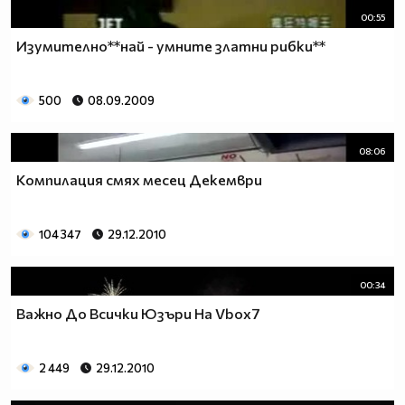
00:55
Изумително**най - умните златни рибки**
500
08.09.2009
08:06
Компилация смях месец Декември
104 347
29.12.2010
00:34
Важно До Всички Юзъри На Vbox7
2 449
29.12.2010